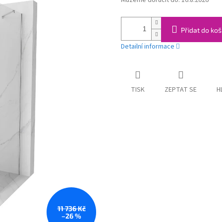
Můžeme doručit do:
10.8.2026
cena:
Přidat do koš
Detailní informace
TISK
ZEPTAT SE
H
11 736 Kč
–26 %