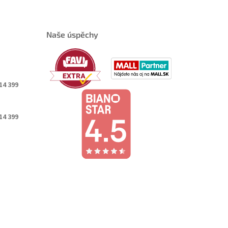
Naše úspěchy
14 399
14 399