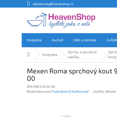
Přejít
objednavky@heavenshop.cz
na
obsah
Koupelna
Kuchyň
Dům a zahrada
Svítid
Sprchy a sprchové
Sprc
Domů
Koupelna
vaničky
kout
Mexen Roma sprchový kout 9
00
854-090-120-01-00
Průměrné
Neohodnoceno
Podrobnosti hodnocení
Značka:
Mexen
hodnocení
produktu
je
0,0
z