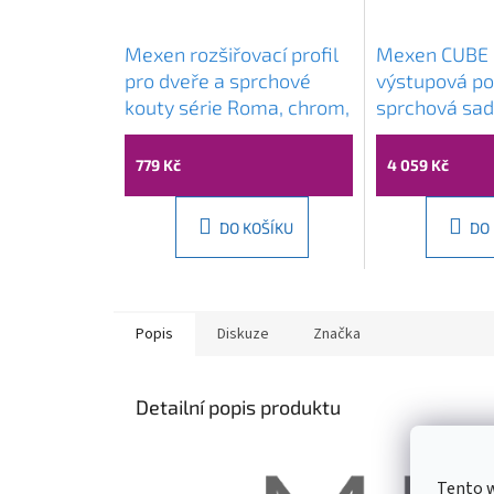
Mexen rozšiřovací profil
Mexen CUBE 
pro dveře a sprchové
výstupová p
kouty série Roma, chrom,
sprchová sad
850-324-01
Chrom, 5907
779 Kč
4 059 Kč
DO KOŠÍKU
DO
Popis
Diskuze
Značka
Detailní popis produktu
Tento 