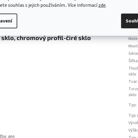
EAN
:
jete souhlas s jejich používáním.. Více informací
zde
.
Barv
Barva
avení
Souh
Barva
Délk
klo, chromový profil-čiré sklo
Mater
Mont
Séri
Šířka
Tlou
skla
:
Tvar
Tvrz
sklo
:
Typ
:
Typ 
Výro
Výšk
žbu: ano
Typ
: