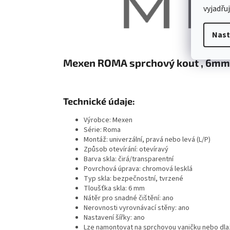
vyjadřu
Nast
Mexen ROMA sprchový kout , 6mm s
Technické údaje:
Výrobce: Mexen
Série: Roma
Montáž: univerzální, pravá nebo levá (L/P)
Způsob otevírání: otevíravý
Barva skla: čirá/transparentní
Povrchová úprava: chromová lesklá
Typ skla: bezpečnostní, tvrzené
Tloušťka skla: 6 mm
Nátěr pro snadné čištění: ano
Nerovnosti vyrovnávací stěny: ano
Nastavení šířky: ano
Lze namontovat na sprchovou vaničku nebo dla