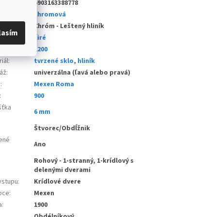
5903163388778
a
:
chromová
 profilu
:
Chróm - Leštený hliník
lasím
 skla
:
čiré
a
:
1200
iál
:
tvrzené sklo
,
hliník
áž
:
univerzálna (ľavá alebo pravá)
e
:
Mexen Roma
:
900
šťka
6 mm
:
Štvorec/Obdĺžnik
ené
Ano
Rohový - 1-stranný, 1-krídlový s
delenými dverami
vstupu
:
Krídlové dvere
bce
:
Mexen
a
:
1900
Obdélníkový