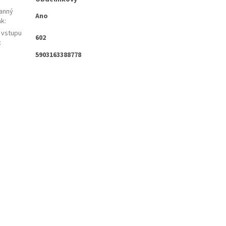
anný
Ano
ak
:
 vstupu
602
:
5903163388778