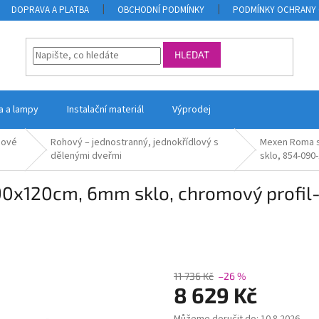
DOPRAVA A PLATBA
OBCHODNÍ PODMÍNKY
PODMÍNKY OCHRANY 
HLEDAT
la a lampy
Instalační materiál
Výprodej
hové
Rohový – jednostranný, jednokřídlový s
Mexen Roma s
y
dělenými dveřmi
sklo, 854-090
0x120cm, 6mm sklo, chromový profil-č
11 736 Kč
–26 %
8 629 Kč
Měrná