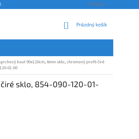
OSOBNÍCH ÚDAJŮ
KONTAKTY
ODSTOUPENÍ OD SMLOUVY A REKLAM
Přihlášení
NÁKUPNÍ
Prázdný košík
KOŠÍK
prchový kout 90x120cm, 6mm sklo, chromový profil-čiré
-120-01-00
iré sklo, 854-090-120-01-