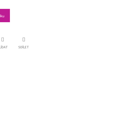
íku
LÍDAT
SDÍLET