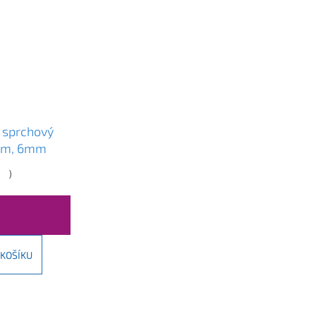
sprchový
cm, 6mm
ofil-čiré
)
0-120-70-00
 KOŠÍKU