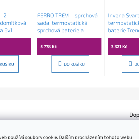
- 2-
FERRO TREVI - sprchová
Invena Svart
odomítková
sada, termostatická
termostatic
a 6v1,
sprchová baterie a
baterie Tren
709105775
hlavice 30x30cm, chrom,
sprchovou s
NP75SQ-TRV7U
25x25 cm, c
5 778 Kč
3 321 Kč
INV-AU-85-
 KOŠÍKU
DO KOŠÍKU
D
Dop
Kate
Hmot
web používá soubory cookie. Dalším procházením tohoto webu