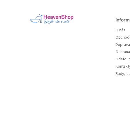
á
p
a
Inform
t
O nás
í
Obchodn
Doprava 
Ochrana
Odstoup
Kontakt
Rady, ti