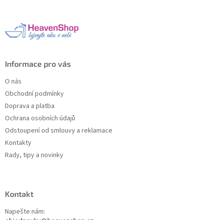
p
a
a
c
t
í
í
p
r
v
k
Informace pro vás
y
v
O nás
ý
Obchodní podmínky
p
Doprava a platba
i
s
Ochrana osobních údajů
u
Odstoupení od smlouvy a reklamace
Kontakty
Rady, tipy a novinky
Kontakt
Napešte nám: