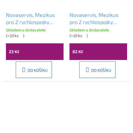
Novaservis, Mezikus
Novaservis, Mezikus
pro 2 rychlospojky
pro 2 rychlospojky
plast, DY8016
mosadz, DY8016C
Skladem u dodavatele
Skladem u dodavatele
(
>20 ks
)
(
>20 ks
)
23 Kč
82 Kč
DO KOŠÍKU
DO KOŠÍKU