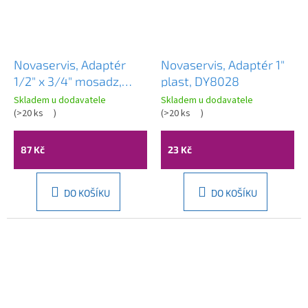
Novaservis, Adaptér
Novaservis, Adaptér 1"
1/2" x 3/4" mosadz,
plast, DY8028
DY8024C
Skladem u dodavatele
Skladem u dodavatele
(
>20 ks
)
(
>20 ks
)
87 Kč
23 Kč
DO KOŠÍKU
DO KOŠÍKU