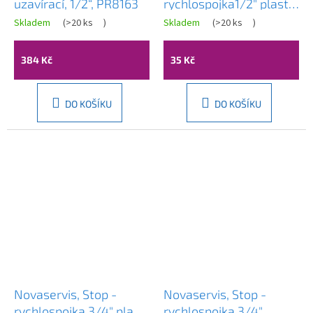
uzavírací, 1/2“, PR8163
rychlospojka1/2" plast,
DY8011
Skladem
(
>20 ks
)
Skladem
(
>20 ks
)
384 Kč
35 Kč
DO KOŠÍKU
DO KOŠÍKU
Novaservis, Stop -
Novaservis, Stop -
rychlospojka 3/4" plast,
rychlospojka 3/4"