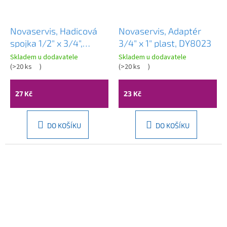
Novaservis, Hadicová
Novaservis, Adaptér
spojka 1/2" x 3/4",
3/4" x 1" plast, DY8023
DY8026
Skladem u dodavatele
Skladem u dodavatele
(
>20 ks
)
(
>20 ks
)
27 Kč
23 Kč
DO KOŠÍKU
DO KOŠÍKU