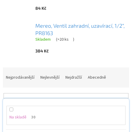
84 Kč
Mereo, Ventil zahradní, uzavírací, 1/2“,
PR8163
Skladem
(
>20 ks
)
384 Kč
Ř
a
Nejprodávanější
Nejlevnější
Nejdražší
Abecedně
z
e
n
í
p
r
Na skladě
30
o
d