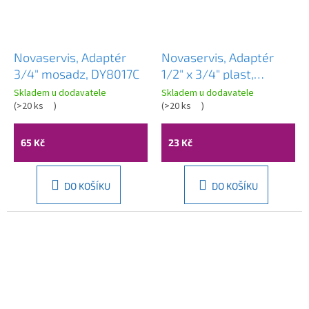
Novaservis, Adaptér
Novaservis, Adaptér
3/4" mosadz, DY8017C
1/2" x 3/4" plast,
DY8024
Skladem u dodavatele
Skladem u dodavatele
(
>20 ks
)
(
>20 ks
)
65 Kč
23 Kč
DO KOŠÍKU
DO KOŠÍKU