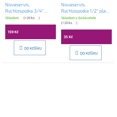
Novaservis,
Novaservis,
Rychlospojka 3/4"
Rychlospojka 1/2" plast,
mosadz, DY8029C
DY8010
Skladem
(
>20 ks
)
Skladem u dodavatele
(
>20 ks
)
159 Kč
35 Kč
DO KOŠÍKU
DO KOŠÍKU