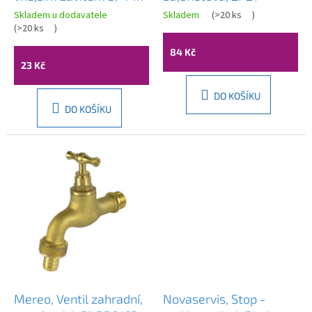
ů
plast, DY8018
Skladem u dodavatele
Skladem
(
>20 ks
)
(
>20 ks
)
84 Kč
23 Kč
DO KOŠÍKU
DO KOŠÍKU
Mereo, Ventil zahradní,
Novaservis, Stop -