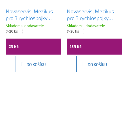
Novaservis, Mezikus
Novaservis, Mezikus
pro 3 rychlospojky
pro 3 rychlospojky
plast, DY8015
mosadz, DY8015C
Skladem u dodavatele
Skladem u dodavatele
(
>20 ks
)
(
>20 ks
)
23 Kč
159 Kč
DO KOŠÍKU
DO KOŠÍKU