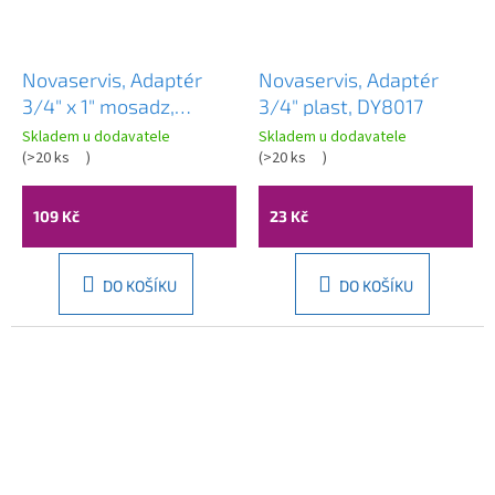
Novaservis, Adaptér
Novaservis, Adaptér
3/4" x 1" mosadz,
3/4" plast, DY8017
DY8023C
Skladem u dodavatele
Skladem u dodavatele
(
>20 ks
)
(
>20 ks
)
109 Kč
23 Kč
DO KOŠÍKU
DO KOŠÍKU