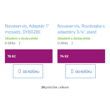
Novaservis, Adaptér 1"
Novaservis, Rozdvojka s
mosadz, DY8028C
adaptéry 3/4", plast
Skladem u dodavatele
Skladem u dodavatele
(
>20 ks
)
(
>20 ks
)
76 Kč
74 Kč
DO KOŠÍKU
DO KOŠÍKU
30
položek celkem
O
v
l
Z
á
á
d