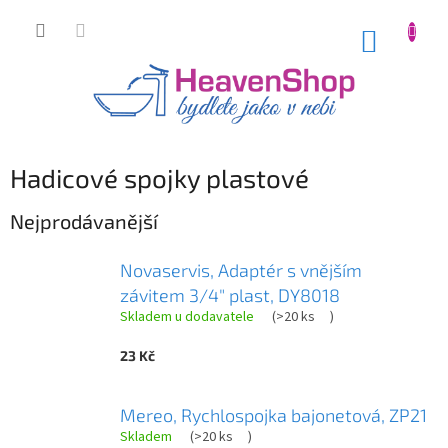
Přejít
na
NÁKUP
obsah
KOŠÍK
Hadicové spojky plastové
Nejprodávanější
Novaservis, Adaptér s vnějším
závitem 3/4" plast, DY8018
Skladem u dodavatele
(
>20 ks
)
23 Kč
Mereo, Rychlospojka bajonetová, ZP21
Skladem
(
>20 ks
)