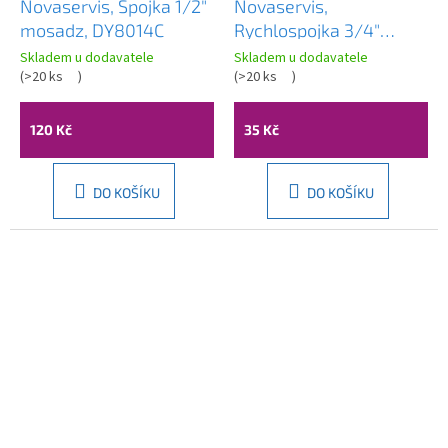
Novaservis, Spojka 1/2"
Novaservis,
mosadz, DY8014C
Rychlospojka 3/4"
plast, DY8029
Skladem u dodavatele
Skladem u dodavatele
(
>20 ks
)
(
>20 ks
)
120 Kč
35 Kč
DO KOŠÍKU
DO KOŠÍKU