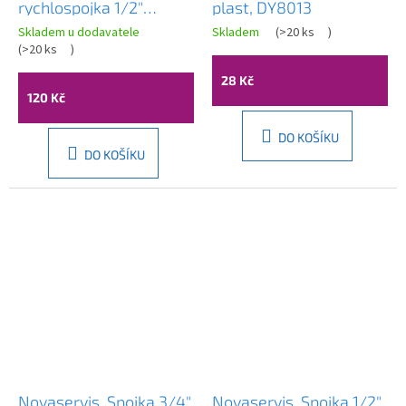
rychlospojka 1/2"
plast, DY8013
mosadz, DY8011C
Skladem u dodavatele
Skladem
(
>20 ks
)
(
>20 ks
)
28 Kč
120 Kč
DO KOŠÍKU
DO KOŠÍKU
Novaservis, Spojka 3/4"
Novaservis, Spojka 1/2"