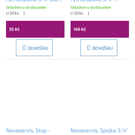
DY8030
mosadz, DY8030C
Skladem u dodavatele
Skladem u dodavatele
(
>20 ks
)
(
>20 ks
)
35 Kč
169 Kč
DO KOŠÍKU
DO KOŠÍKU
Novaservis, Stop -
Novaservis, Spojka 3/4"