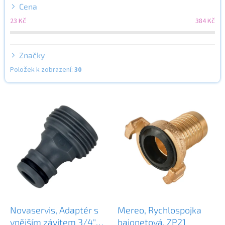
u
Cena
k
23
Kč
384
Kč
t
ů
Značky
Položek k zobrazení:
30
V
ý
p
i
s
p
r
o
d
u
k
Novaservis, Adaptér s
Mereo, Rychlospojka
t
vnějším závitem 3/4"
bajonetová, ZP21