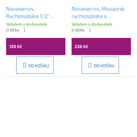
Novaservis,
Novaservis, Mosazná
Rychlospojka 1/2"
rychlospojka s
mosadz, DY8010C
aerátorem, DY8110CN
Skladem u dodavatele
Skladem u dodavatele
(
>20 ks
)
(
>20 ks
)
120 Kč
238 Kč
DO KOŠÍKU
DO KOŠÍKU