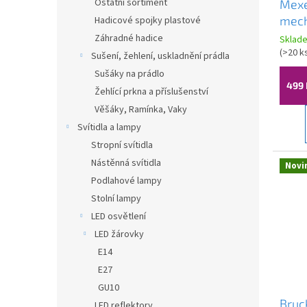
Ostatní sortiment
Mexe
k
mech
Hadicové spojky plastové
t
splac
Záhradné hadice
ů
Sklad
piso
(
>20 k
Sušení, žehlení, uskladnění prádla
3715
Sušáky na prádlo
499 
Žehlící prkna a příslušenství
Věšáky, Ramínka, Vaky
Svítidla a lampy
Stropní svítidla
Nástěnná svítidla
Novi
Podlahové lampy
Stolní lampy
LED osvětlení
LED žárovky
E14
E27
GU10
Bruc
LED reflektory