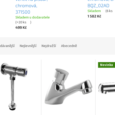
chromová,
BQZ_02AD
Skladem
(
6 ks
371500
1 582 Kč
Skladem u dodavatele
(
>20 ks
)
499 Kč
dávanější
Nejlevnější
Nejdražší
Abecedně
Novinka