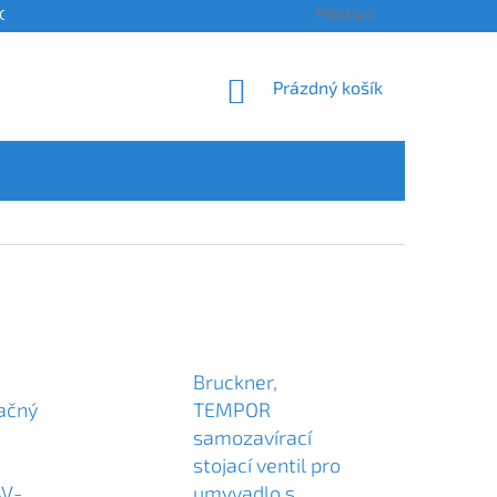
OSOBNÍCH ÚDAJŮ
KONTAKTY
ODSTOUPENÍ OD SMLOUVY A REKLAM
Přihlášení
NÁKUPNÍ
Prázdný košík
KOŠÍK
Bruckner,
lačný
TEMPOR
samozavírací
stojací ventil pro
AV-
umyvadlo s