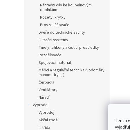
Náhradní díly ke koupelnovým
doplňkům
Rozety, krytky
Provzdušňovače
Dveře do technické šachty
Filtrační systémy
Tmely, silikony a čisticí prostředky
Rozdělovače
Spojovací materiál
Měřicí a regulační technika (vodoměry,
manometry aj.)
Čerpadla
Ventilátory
Nářadí
Výprodej
Výprodej
Akční zboží
Tento 
vyjadřu
II. třída