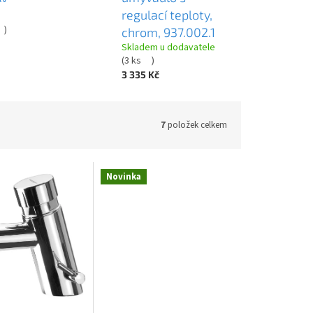
regulací teploty,
)
chrom, 937.002.1
Skladem u dodavatele
(
3 ks
)
3 335 Kč
7
položek celkem
Novinka