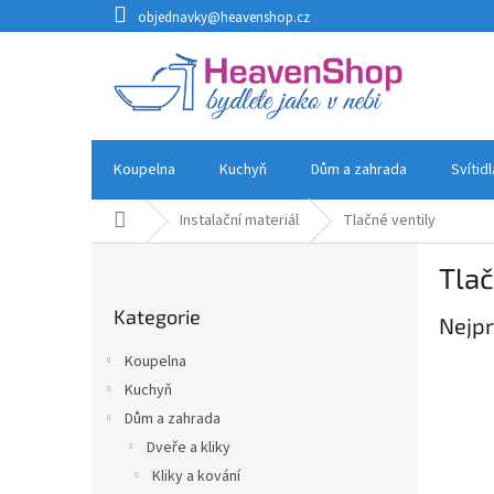
Přejít
objednavky@heavenshop.cz
na
obsah
Koupelna
Kuchyň
Dům a zahrada
Svítid
Domů
Instalační materiál
Tlačné ventily
P
Tlač
o
Přeskočit
s
Kategorie
kategorie
Nejpr
t
r
Koupelna
a
Kuchyň
n
Dům a zahrada
n
í
Dveře a kliky
p
Kliky a kování