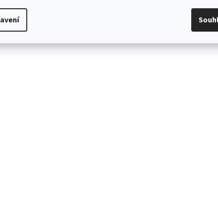
avení
Souh