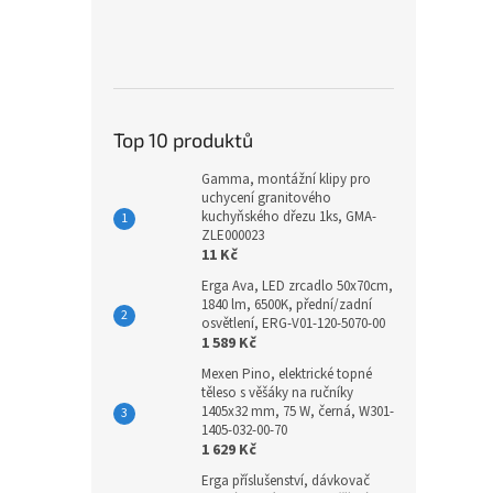
Top 10 produktů
Gamma, montážní klipy pro
uchycení granitového
kuchyňského dřezu 1ks, GMA-
ZLE000023
11 Kč
Erga Ava, LED zrcadlo 50x70cm,
1840 lm, 6500K, přední/zadní
osvětlení, ERG-V01-120-5070-00
1 589 Kč
Mexen Pino, elektrické topné
těleso s věšáky na ručníky
1405x32 mm, 75 W, černá, W301-
1405-032-00-70
1 629 Kč
Erga příslušenství, dávkovač