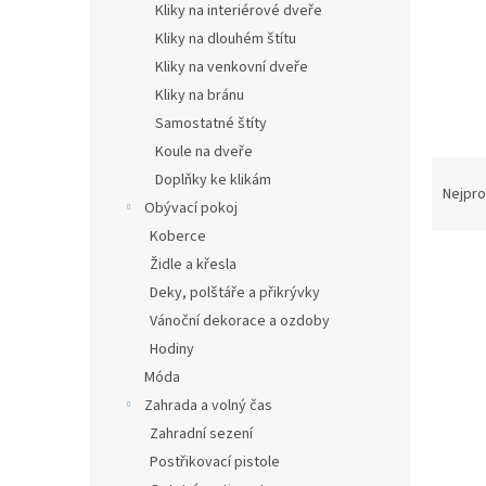
a
Kliky na interiérové dveře
n
Kliky na dlouhém štítu
e
Kliky na venkovní dveře
l
Kliky na bránu
Samostatné štíty
Koule na dveře
Ř
Doplňky ke klikám
a
Nejpro
Obývací pokoj
z
Koberce
e
V
n
Židle a křesla
ý
í
Deky, polštáře a přikrývky
p
p
Vánoční dekorace a ozdoby
i
r
Hodiny
s
o
Móda
p
d
r
u
Zahrada a volný čas
o
k
Zahradní sezení
d
t
Postřikovací pistole
u
ů