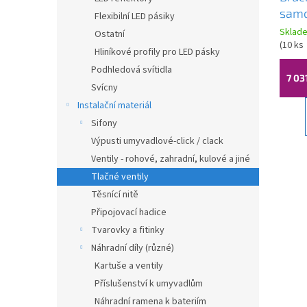
samo
Flexibilní LED pásiky
podo
Sklad
Ostatní
venti
(
10 ks
Hliníkové profily pro LED pásky
tepl
Podhledová svítidla
937.1
7 03
Svícny
Instalační materiál
Sifony
Výpusti umyvadlové-click / clack
Ventily - rohové, zahradní, kulové a jiné
Tlačné ventily
Těsnící nitě
Připojovací hadice
Tvarovky a fitinky
Náhradní díly (různé)
Kartuše a ventily
Příslušenství k umyvadlům
Náhradní ramena k bateriím