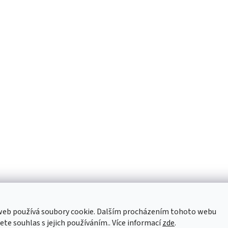
y
v
ý
p
i
s
u
web používá soubory cookie. Dalším procházením tohoto webu
jete souhlas s jejich používáním.. Více informací
zde
.