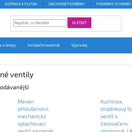
DOPRAVA A PLATBA
OBCHODNÍ PODMÍNKY
PODMÍNKY OCHRANY 
HLEDAT
la a lampy
Instalační materiál
Výprodej
né ventily
odávanější
Mexen
Kuchinox,
příslušenství,
stojánkový t
mechanický
ventil s
splachovací
časovačem,
ventil na pisoár,
chromová, L