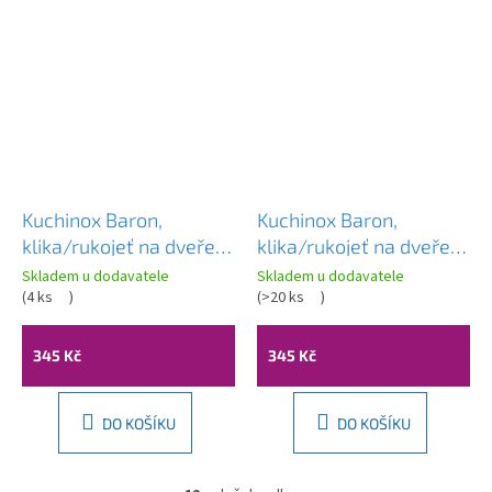
Kuchinox Baron,
Kuchinox Baron,
klika/rukojeť na dveře
klika/rukojeť na dveře
na dlouhém kování pro
na dlouhém kování pro
Skladem u dodavatele
Skladem u dodavatele
cylindrickou vložku,
(
4 ks
)
cylindrickou vložku,
(
>20 ks
)
černá, LAV-KGR_935A
černá, LAV-KGR_925A
345 Kč
345 Kč
DO KOŠÍKU
DO KOŠÍKU