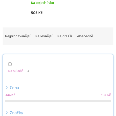
Na objednávku
505 Kč
Ř
a
Nejprodávanější
Nejlevnější
Nejdražší
Abecedně
z
e
n
í
p
r
Na skladě
5
o
d
u
Cena
k
344
Kč
505
Kč
t
ů
Značky