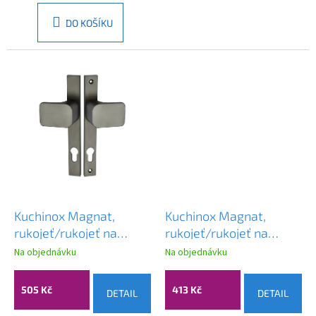
DO KOŠÍKU
Kuchinox Magnat,
Kuchinox Magnat,
rukojeť/rukojeť na
rukojeť/rukojeť na
dveře na dlouhém
dveře na dlouhém
Na objednávku
Na objednávku
kování pro cylindrickou
kování pro cylindrickou
vložku, grafitová, LAV-
vložku, černá, LAV-
505 Kč
413 Kč
DETAIL
DETAIL
KGR_565S
KGR_M65S