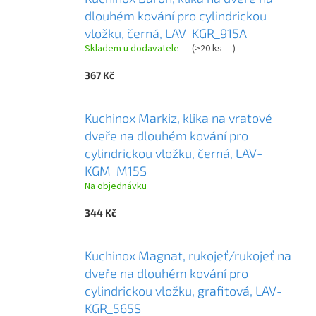
dlouhém kování pro cylindrickou
vložku, černá, LAV-KGR_915A
Skladem u dodavatele
(
>20 ks
)
367 Kč
Kuchinox Markiz, klika na vratové
dveře na dlouhém kování pro
cylindrickou vložku, černá, LAV-
KGM_M15S
Na objednávku
344 Kč
Kuchinox Magnat, rukojeť/rukojeť na
dveře na dlouhém kování pro
cylindrickou vložku, grafitová, LAV-
KGR_565S