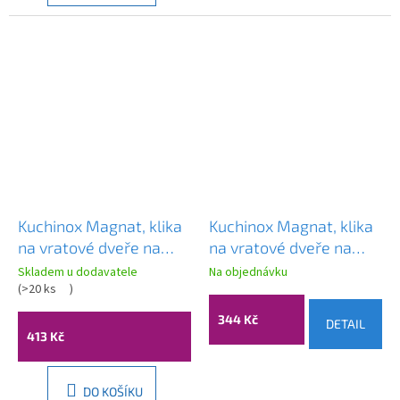
Kuchinox Magnat, klika
Kuchinox Magnat, klika
na vratové dveře na
na vratové dveře na
dlouhém kování pro
dlouhém kování pro
Skladem u dodavatele
Na objednávku
cylindrickou vložku,
(
>20 ks
)
cylindrickou vložku,
grafitová, LAV-
černá matná, LAV-
344 Kč
DETAIL
KGR_515S
KGR_M92S
413 Kč
DO KOŠÍKU