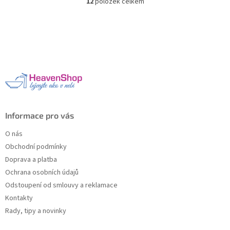
12
položek celkem
O
v
l
Z
á
á
d
p
a
a
c
t
í
í
p
r
v
k
Informace pro vás
y
v
O nás
ý
Obchodní podmínky
p
Doprava a platba
i
s
Ochrana osobních údajů
u
Odstoupení od smlouvy a reklamace
Kontakty
Rady, tipy a novinky