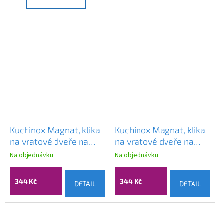
Kuchinox Magnat, klika
Kuchinox Magnat, klika
na vratové dveře na
na vratové dveře na
dlouhém kování pro
dlouhém kování pro
Na objednávku
Na objednávku
cylindrickou vložku,
cylindrickou vložku,
černá matná, LAV-
černá matná, LAV-
344 Kč
344 Kč
DETAIL
DETAIL
KGR_M85S
KGR_M15S