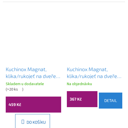
Kuchinox Magnat,
Kuchinox Magnat,
klika/rukojeť na dveře
klika/rukojeť na dveře
na dlouhém kování pro
na dlouhém kování pro
Skladem u dodavatele
Na objednávku
cylindrickou vložku,
(
>20 ks
)
cylindrickou vložku,
grafitová, LAV-
černá, LAV-KGR_M35S
367 Kč
DETAIL
KGR_535S
459 Kč
DO KOŠÍKU