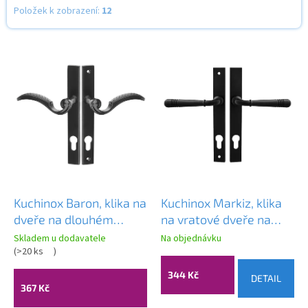
Položek k zobrazení:
12
V
ý
p
i
s
p
r
o
d
u
k
Kuchinox Baron, klika na
Kuchinox Markiz, klika
t
dveře na dlouhém
na vratové dveře na
ů
kování pro cylindrickou
dlouhém kování pro
Skladem u dodavatele
Na objednávku
vložku, černá, LAV-
(
>20 ks
)
cylindrickou vložku,
KGR_915A
černá, LAV-KGM_M15S
344 Kč
DETAIL
367 Kč