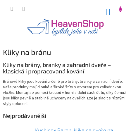
Přejít
na
NÁKUP
obsah
KOŠÍK
Kliky na bránu
Kliky na brány, branky a zahradní dveře –
klasická i propracovaná kování
Bránové kliky jsou kování určené pro brány, branky a zahradní dveře.
Naše produkty mají dlouhé a široké štíty s otvorem pro cylindrickou
vložku. Montují se pomocí šroubů v horní a dolní části štítu, díky čemuž
jsou kliky pevně a stabilně uchyceny na dveřích. Lze je sladit s různými
styly oplocení.
Nejprodávanější
Kuchinox Baron, klika na dveře na