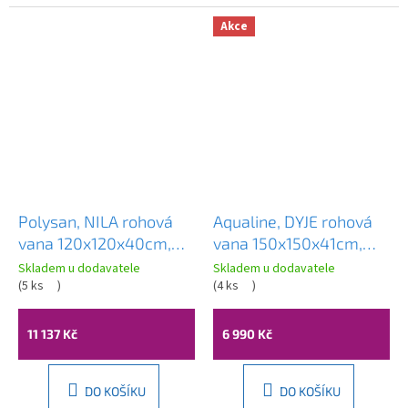
Akce
Polysan, NILA rohová
Aqualine, DYJE rohová
vana 120x120x40cm,
vana 150x150x41cm,
bílá, 10111
bílá, A1550
Skladem u dodavatele
Skladem u dodavatele
(
5 ks
)
(
4 ks
)
11 137 Kč
6 990 Kč
DO KOŠÍKU
DO KOŠÍKU