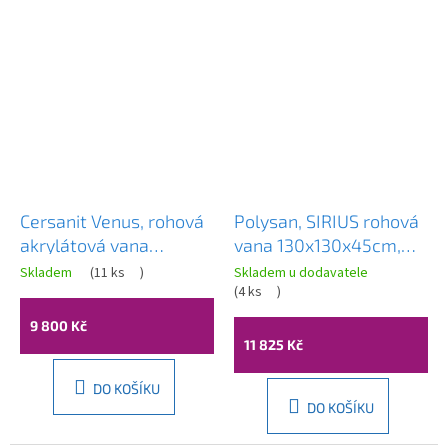
Cersanit Venus, rohová
Polysan, SIRIUS rohová
akrylátová vana
vana 130x130x45cm,
150x150cm, bílá, S301-
bílá, 49111
Skladem
(
11 ks
)
Skladem u dodavatele
013
(
4 ks
)
9 800 Kč
11 825 Kč
DO KOŠÍKU
DO KOŠÍKU