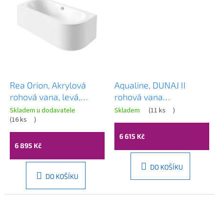
Rea Orion, Akrylová
Aqualine, DUNAJ II
rohová vana, levá,
rohová vana
150cm, REA-W0093
140x140x48 cm, bez
Skladem u dodavatele
Skladem
(
11 ks
)
(
16 ks
)
nožiček, bílá, G1340
6 615 Kč
6 895 Kč
DO KOŠÍKU
DO KOŠÍKU