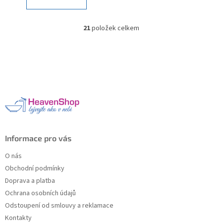
21
položek celkem
O
v
l
Z
á
á
d
p
a
a
c
t
í
í
p
r
v
k
Informace pro vás
y
v
O nás
ý
Obchodní podmínky
p
Doprava a platba
i
s
Ochrana osobních údajů
u
Odstoupení od smlouvy a reklamace
Kontakty