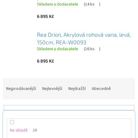
Skladem u dodavatele
(
14 ks
)
6 895 Kč
Rea Orion, Akrylová rohová vana, levá,
150cm, REA-W0093
Skladem u dodavatele
(
16 ks
)
6 895 Kč
Ř
a
Nejprodávanější
Nejlevnější
Nejdražší
Abecedně
z
e
n
í
p
r
Na skladě
20
o