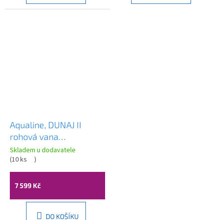
Aqualine, DUNAJ II
rohová vana
150x150x48 cm bez
Skladem u dodavatele
nožiček, bílá, G1350
(
10 ks
)
7 599 Kč
DO KOŠÍKU