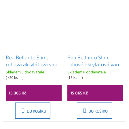
Rea Bellanto Slim,
Rea Bellanto Slim,
rohová akrylátová vana,
rohová akrylátová vana,
150cm, pravá, bílá
150cm, levá, bílá
Skladem u dodavatele
Skladem u dodavatele
odtoková krytka, REA-
(
>20 ks
)
odtoková krytka, REA-
(
18 ks
)
W0583
W0582
15 865 Kč
15 865 Kč
DO KOŠÍKU
DO KOŠÍKU