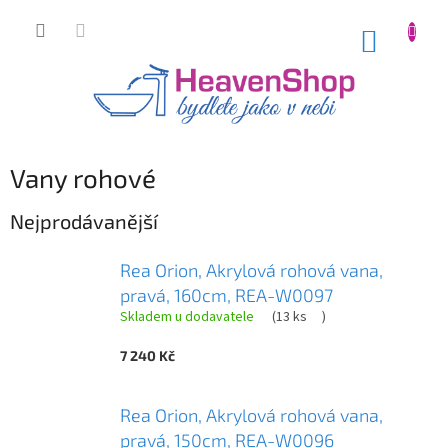
Přejít
na
NÁKUP
obsah
KOŠÍK
Vany rohové
Nejprodávanější
Rea Orion, Akrylová rohová vana,
pravá, 160cm, REA-W0097
Skladem u dodavatele
(
13 ks
)
7 240 Kč
Rea Orion, Akrylová rohová vana,
pravá, 150cm, REA-W0096