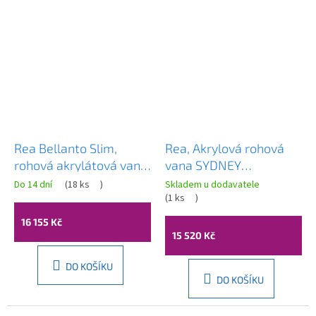
Rea Bellanto Slim,
Rea, Akrylová rohová
rohová akrylátová vana,
vana SYDNEY
150, levá, černá
BELLANTO RIGHT
Do 14 dní
(
18 ks
)
Skladem u dodavatele
odtoková krytka, KPL-
150cm, REA-W0251
(
1 ks
)
W6582
16 155 Kč
15 520 Kč
DO KOŠÍKU
DO KOŠÍKU