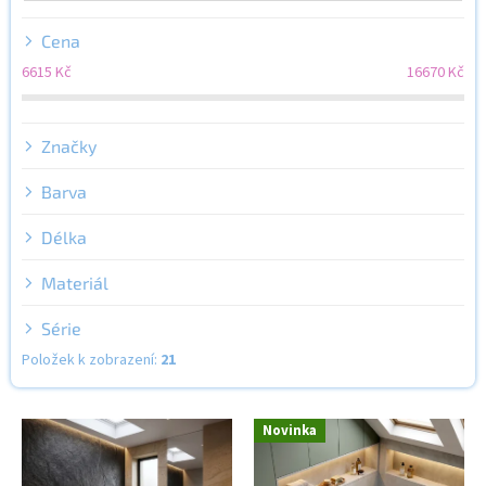
d
u
Cena
k
6615
Kč
16670
Kč
t
ů
Značky
Barva
Délka
Materiál
Série
Položek k zobrazení:
21
V
Novinka
ý
p