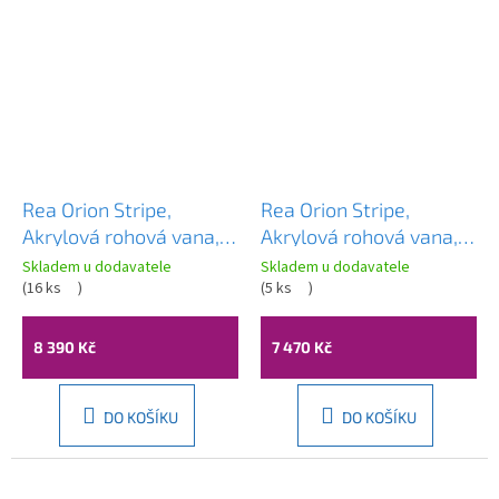
Rea Orion Stripe,
Rea Orion Stripe,
Akrylová rohová vana,
Akrylová rohová vana,
levá, 170cm, REA-
levá, 150cm, REA-
Skladem u dodavatele
Skladem u dodavatele
W0073
(
16 ks
)
W0071
(
5 ks
)
8 390 Kč
7 470 Kč
DO KOŠÍKU
DO KOŠÍKU