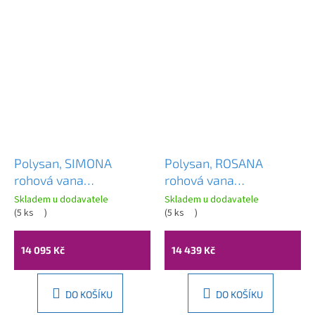
Polysan, SIMONA
Polysan, ROSANA
rohová vana
rohová vana
150x150x45cm, bílá,
140x140x49cm, bílá,
Skladem u dodavatele
Skladem u dodavatele
94111
(
5 ks
)
64119
(
5 ks
)
14 095 Kč
14 439 Kč
DO KOŠÍKU
DO KOŠÍKU