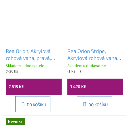
Rea Orion, Akrylová
Rea Orion Stripe,
rohová vana, pravá,
Akrylová rohová vana,
170cm, REA-W0070
pravá, 150cm, REA-
Skladem u dodavatele
Skladem u dodavatele
(
>20 ks
)
W0074
(
1 ks
)
7 815 Kč
7 470 Kč
DO KOŠÍKU
DO KOŠÍKU
Novinka