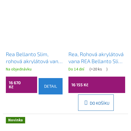
Rea Bellanto Slim,
Rea, Rohová akrylátová
rohová akrylátová vana,
vana REA Bellanto Slim
170x58cm, pravá, bílá
150 Right, KPL-W6583
Na objednávku
Do 14 dní
(
>20 ks
)
odtoková krytka, REA-
W0132
16 670
16 155 Kč
DETAIL
Kč
DO KOŠÍKU
Novinka