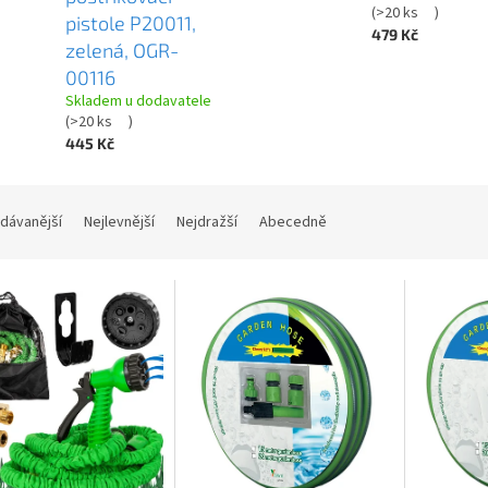
(
>20 ks
)
pistole P20011,
479 Kč
zelená, OGR-
00116
Skladem u dodavatele
(
>20 ks
)
445 Kč
dávanější
Nejlevnější
Nejdražší
Abecedně