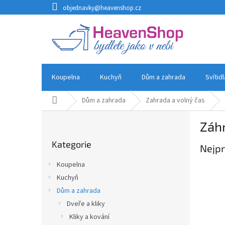
Přejít
objednavky@heavenshop.cz
na
obsah
Koupelna
Kuchyň
Dům a zahrada
Svítid
Domů
Dům a zahrada
Zahrada a volný čas
P
Záh
o
Přeskočit
s
Kategorie
kategorie
Nejpr
t
r
Koupelna
a
Kuchyň
n
Dům a zahrada
n
í
Dveře a kliky
p
Kliky a kování