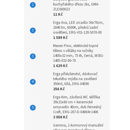
kuchyňského dřezu 1ks, GMA-
ZLE000023
11 Kč
Erga Ava, LED zrcadlo 50x70cm,
1840 lm, 6500K, přední/zadní
osvětlení, ERG-V01-120-5070-00
1 589 Kč
Mexen Pino, elektrické topné
těleso s věšáky na ručníky
1405x32 mm, 75 W, černá, W301-
1405-032-00-70
1 629 Kč
Erga příslušenství, dávkovač
tekutého mýdla na zavěšení
350ml, bílá, ERG-04590
256 Kč
Erga Kim, závěsná WC skříňka
39x21x60 cm + keramické
umyvadlo 40cm, dub řemeslný
Craft, ERG-207-D-04004+1406
2 058 Kč
Gamma, 1-komorový manuální