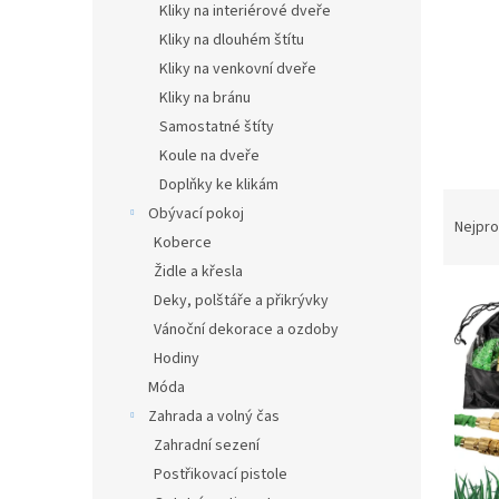
a
Kliky na interiérové dveře
n
Kliky na dlouhém štítu
e
Kliky na venkovní dveře
l
Kliky na bránu
Samostatné štíty
Koule na dveře
Doplňky ke klikám
Ř
Obývací pokoj
a
Nejpro
Koberce
z
Židle a křesla
e
V
n
Deky, polštáře a přikrývky
ý
í
Vánoční dekorace a ozdoby
p
p
Hodiny
i
r
Móda
s
o
Zahrada a volný čas
p
d
r
u
Zahradní sezení
o
k
Postřikovací pistole
d
t