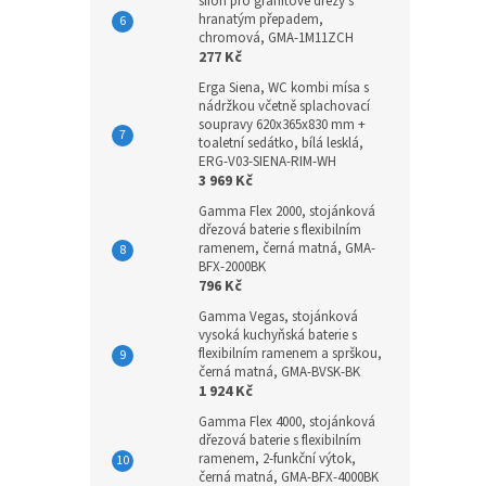
sifon pro granitové dřezy s
hranatým přepadem,
chromová, GMA-1M11ZCH
277 Kč
Erga Siena, WC kombi mísa s
nádržkou včetně splachovací
soupravy 620x365x830 mm +
toaletní sedátko, bílá lesklá,
ERG-V03-SIENA-RIM-WH
3 969 Kč
Gamma Flex 2000, stojánková
dřezová baterie s flexibilním
ramenem, černá matná, GMA-
BFX-2000BK
796 Kč
Gamma Vegas, stojánková
vysoká kuchyňská baterie s
flexibilním ramenem a sprškou,
černá matná, GMA-BVSK-BK
1 924 Kč
Gamma Flex 4000, stojánková
dřezová baterie s flexibilním
ramenem, 2-funkční výtok,
černá matná, GMA-BFX-4000BK