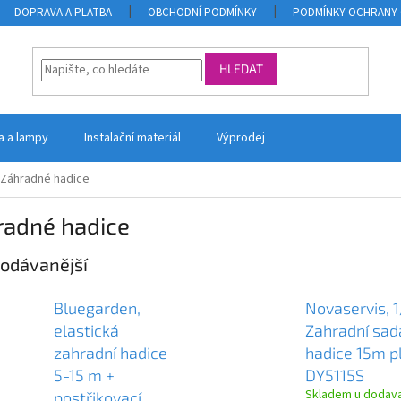
DOPRAVA A PLATBA
OBCHODNÍ PODMÍNKY
PODMÍNKY OCHRANY 
HLEDAT
la a lampy
Instalační materiál
Výprodej
Záhradné hadice
radné hadice
odávanější
Bluegarden,
Novaservis, 1
elastická
Zahradní sad
zahradní hadice
hadice 15m pl
5-15 m +
DY5115S
Skladem u dodav
postřikovací