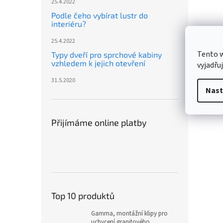
25.4.2022
Podle čeho vybírat lustr do
interiéru?
25.4.2022
Tento 
Typy dveří pro sprchové kabiny
vzhledem k jejich otevření
vyjadřu
31.5.2020
Nast
Přijímáme online platby
Top 10 produktů
Gamma, montážní klipy pro
uchycení granitového