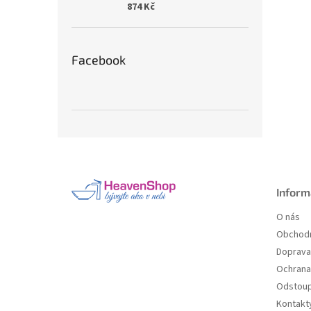
874 Kč
Facebook
Z
á
p
a
Inform
t
O nás
í
Obchodn
Doprava 
Ochrana
Odstoup
Kontakt