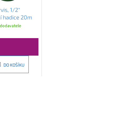
is, 1/2"
í hadice 20m
DY5120
 dodavatele
DO KOŠÍKU