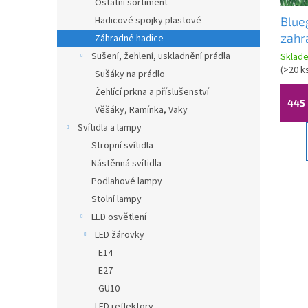
Ostatní sortiment
u
ů
Hadicové spojky plastové
Blue
k
zahr
Záhradné hadice
t
+ pos
ů
Sušení, žehlení, uskladnění prádla
Sklad
P200
(
>20 k
Sušáky na prádlo
0011
Žehlící prkna a příslušenství
445 
Věšáky, Ramínka, Vaky
Svítidla a lampy
Stropní svítidla
Nástěnná svítidla
Podlahové lampy
Stolní lampy
LED osvětlení
LED žárovky
E14
E27
GU10
LED reflektory