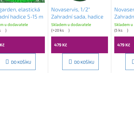
garden, elastická
Novaservis, 1/2"
Novaserv
adní hadice 5-15 m
Zahradní sada, hadice
Zahradn
třikovací pistole
15m plast, DY5115S
plast, 
em u dodavatele
Skladem u dodavatele
Skladem u
11, zelená, OGR-
s
)
(
>20 ks
)
(
5 ks
)
6
Kč
479 Kč
479 Kč
DO KOŠÍKU
DO KOŠÍKU
O
v
l
á
d
a
c
í
p
r