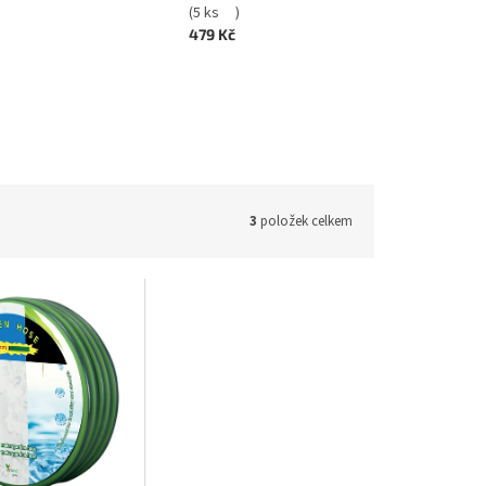
(
5 ks
)
479 Kč
3
položek celkem