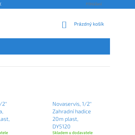
OSOBNÍCH ÚDAJŮ
KONTAKTY
ODSTOUPENÍ OD SMLOUVY A REKLAM
Přihlášení
NÁKUPNÍ
Prázdný košík
KOŠÍK
/2"
Novaservis, 1/2"
a,
Zahradní hadice
ast,
20m plast,
DY5120
atele
Skladem u dodavatele