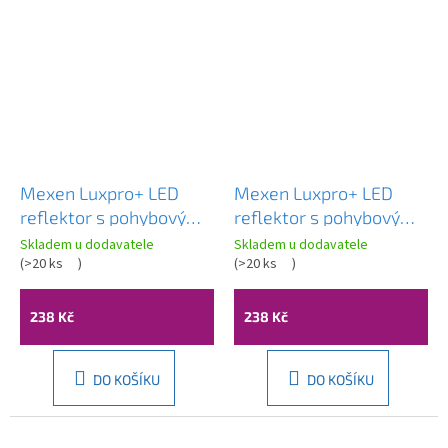
Mexen Luxpro+ LED
Mexen Luxpro+ LED
reflektor s pohybovým
reflektor s pohybovým
senzorem, 10W,
senzorem, 10W,
Skladem u dodavatele
Skladem u dodavatele
neutrální - 4000K, 1100
(
>20 ks
)
neutrální - 4000K, 1100
(
>20 ks
)
lm, černá - L236-010-
lm, bílá - L236-010-40-
40-70
20
238 Kč
238 Kč
DO KOŠÍKU
DO KOŠÍKU