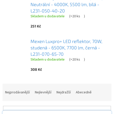
Neutrální - 4000K, 5500 lm, bílá -
L231-050-40-20
Skladem u dodavatele
(
>20 ks
)
251 Kč
Mexen Luxpro+ LED reflektor, 70W,
studená - 6500K, 7700 lm, černá -
L231-070-65-70
Skladem u dodavatele
(
>20 ks
)
308 Kč
Ř
a
Nejprodávanější
Nejlevnější
Nejdražší
Abecedně
z
e
n