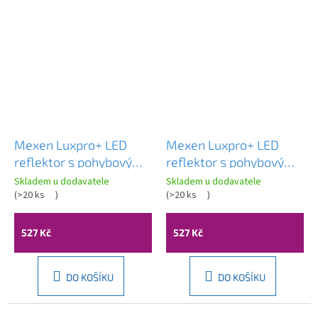
Mexen Luxpro+ LED
Mexen Luxpro+ LED
reflektor s pohybovým
reflektor s pohybovým
senzorem, 100W,
senzorem, 100W,
Skladem u dodavatele
Skladem u dodavatele
studená - 6500K, 11000
(
>20 ks
)
studená - 6500K, 11000
(
>20 ks
)
lm, černá - L236-070-
lm, bílá - L236-100-65-
65-70
20
527 Kč
527 Kč
DO KOŠÍKU
DO KOŠÍKU