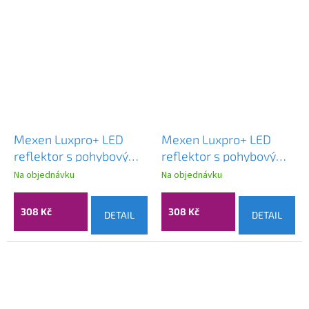
Mexen Luxpro+ LED
Mexen Luxpro+ LED
reflektor s pohybovým
reflektor s pohybovým
senzorem, 30W,
senzorem, 30W,
Na objednávku
Na objednávku
studená - 6500K, 3300
studená - 6500K, 3300
lm, černá - L236-030-
lm, bílá - L236-030-65-
308 Kč
308 Kč
DETAIL
DETAIL
65-70
20