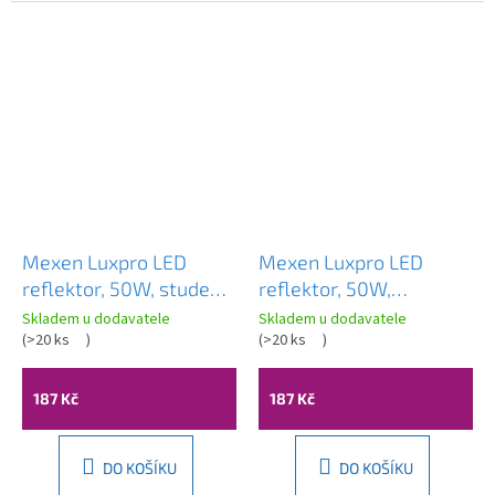
Mexen Luxpro LED
Mexen Luxpro LED
reflektor, 50W, studená
reflektor, 50W,
- 6500K, 4500 lm, černá
neutrální - 4000K, 4500
Skladem u dodavatele
Skladem u dodavatele
- L230-050-65-70
(
>20 ks
)
lm, černá - L230-050-
(
>20 ks
)
40-70
187 Kč
187 Kč
DO KOŠÍKU
DO KOŠÍKU