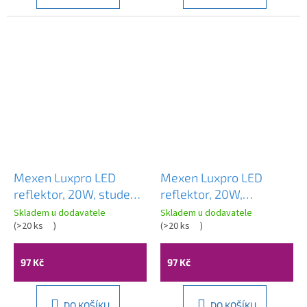
Mexen Luxpro LED
Mexen Luxpro LED
reflektor, 20W, studená
reflektor, 20W,
- 6500K, 1800 lm, černá
neutrální - 4000K, 1800
Skladem u dodavatele
Skladem u dodavatele
- L230-020-65-70
(
>20 ks
)
lm, černá - L230-020-
(
>20 ks
)
40-70
97 Kč
97 Kč
DO KOŠÍKU
DO KOŠÍKU