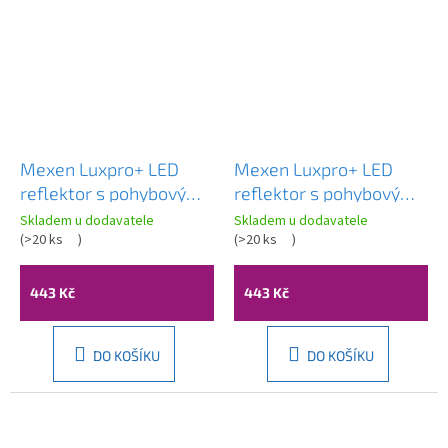
Mexen Luxpro+ LED
Mexen Luxpro+ LED
reflektor s pohybovým
reflektor s pohybovým
senzorem, 70W,
senzorem, 70W,
Skladem u dodavatele
Skladem u dodavatele
neutrální - 4000K, 7700
(
>20 ks
)
neutrální - 4000K, 7700
(
>20 ks
)
lm, černá - L236-070-
lm, bílá - L236-070-40-
40-70
20
443 Kč
443 Kč
DO KOŠÍKU
DO KOŠÍKU