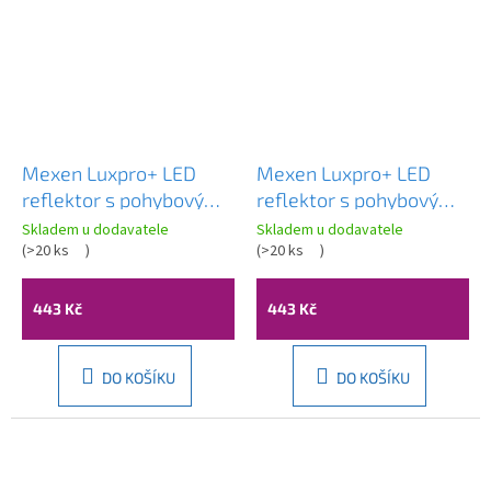
Mexen Luxpro+ LED
Mexen Luxpro+ LED
reflektor s pohybovým
reflektor s pohybovým
senzorem, 70W,
senzorem, 70W,
Skladem u dodavatele
Skladem u dodavatele
studená - 6500K, 7700
(
>20 ks
)
studená - 6500K, 7700
(
>20 ks
)
lm, černá - L236-070-
lm, bílá - L236-070-65-
65-70
20
443 Kč
443 Kč
DO KOŠÍKU
DO KOŠÍKU