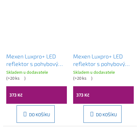
Mexen Luxpro+ LED
Mexen Luxpro+ LED
reflektor s pohybovým
reflektor s pohybovým
senzorem, 50W,
senzorem, 50W,
Skladem u dodavatele
Skladem u dodavatele
studená - 6500K, 5500
(
>20 ks
)
studená - 6500K, 5500
(
>20 ks
)
lm, černá - L236-050-
lm, bílá - L236-050-65-
65-70
20
373 Kč
373 Kč
DO KOŠÍKU
DO KOŠÍKU