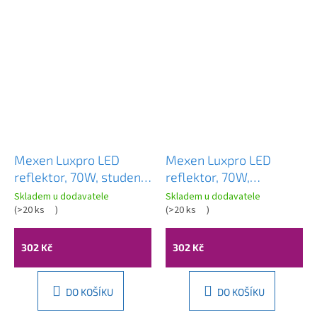
Mexen Luxpro LED
Mexen Luxpro LED
reflektor, 70W, studená
reflektor, 70W,
- 6500K, 6300 lm, černá
neutrální - 4000K, 6300
Skladem u dodavatele
Skladem u dodavatele
- L230-070-65-70
(
>20 ks
)
lm, černá - L230-070-
(
>20 ks
)
40-70
302 Kč
302 Kč
DO KOŠÍKU
DO KOŠÍKU