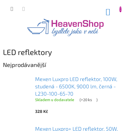
Přejít
na
NÁKUP
obsah
KOŠÍK
LED reflektory
Nejprodávanější
Mexen Luxpro LED reflektor, 100W,
studená - 6500K, 9000 lm, černá -
L230-100-65-70
Skladem u dodavatele
(
>20 ks
)
328 Kč
Mexen Luxpro+ LED reflektor, 50W,