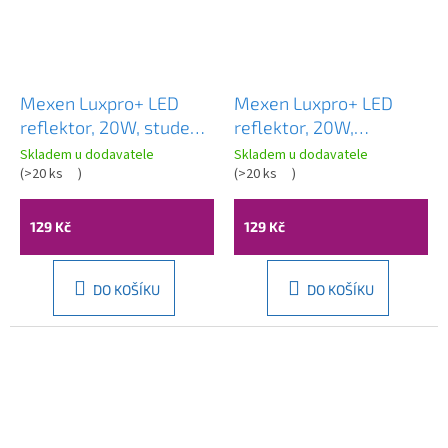
Mexen Luxpro+ LED
Mexen Luxpro+ LED
reflektor, 20W, studená
reflektor, 20W,
- 6500K, 2200 lm, bílá -
neutrální - 4000K, 2200
Skladem u dodavatele
Skladem u dodavatele
L231-020-65-20
(
>20 ks
)
lm, bílá - L231-020-40-
(
>20 ks
)
20
129 Kč
129 Kč
DO KOŠÍKU
DO KOŠÍKU