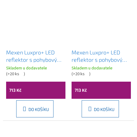
Mexen Luxpro+ LED
Mexen Luxpro+ LED
reflektor s pohybovým
reflektor s pohybovým
senzorem, 150W,
senzorem, 150W,
Skladem u dodavatele
Skladem u dodavatele
studená - 6500K, 16500
(
>20 ks
)
neutrální - 4000K,
(
>20 ks
)
lm, černá - L236-150-
16500 lm, černá - L236-
65-70
150-40-70
713 Kč
713 Kč
DO KOŠÍKU
DO KOŠÍKU