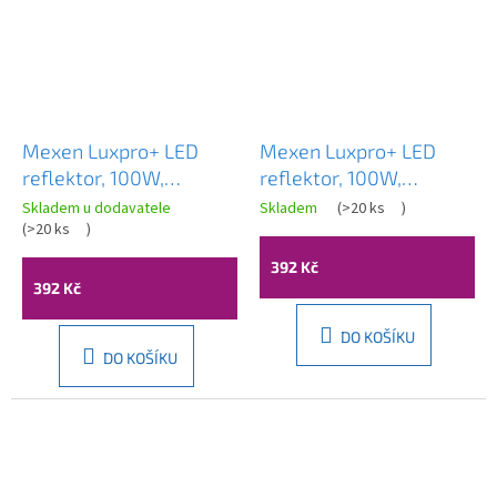
Mexen Luxpro+ LED
Mexen Luxpro+ LED
reflektor, 100W,
reflektor, 100W,
studená - 6500K, 11000
studená - 6500K, 11000
Skladem u dodavatele
Skladem
(
>20 ks
)
lm, černá - L231-100-
(
>20 ks
)
lm, bílá - L231-100-65-
65-70
20
392 Kč
392 Kč
DO KOŠÍKU
DO KOŠÍKU