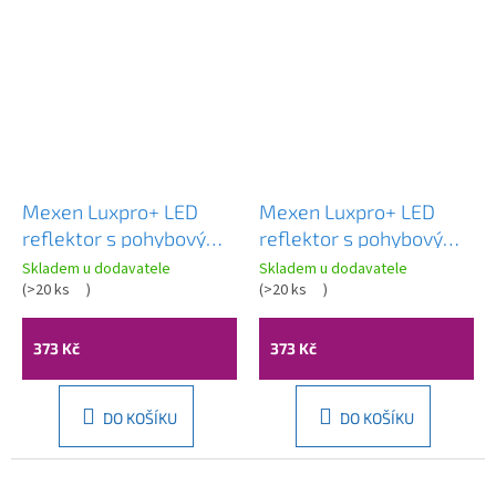
Mexen Luxpro+ LED
Mexen Luxpro+ LED
reflektor s pohybovým
reflektor s pohybovým
senzorem, 50W,
senzorem, 50W,
Skladem u dodavatele
Skladem u dodavatele
neutrální - 4000K, 5500
(
>20 ks
)
neutrální - 4000K, 5500
(
>20 ks
)
lm, černá - L236-050-
lm, bílá - L236-050-40-
40-70
20
373 Kč
373 Kč
DO KOŠÍKU
DO KOŠÍKU