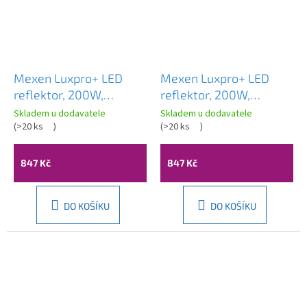
Mexen Luxpro+ LED
Mexen Luxpro+ LED
reflektor, 200W,
reflektor, 200W,
studená - 6500K,
neutrální - 4000K,
Skladem u dodavatele
Skladem u dodavatele
22000 lm, černá - L231-
(
>20 ks
)
22000 lm, černá - L231-
(
>20 ks
)
200-65-70
200-40-70
847 Kč
847 Kč
DO KOŠÍKU
DO KOŠÍKU