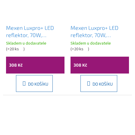
Mexen Luxpro+ LED
Mexen Luxpro+ LED
reflektor, 70W,
reflektor, 70W,
neutrální - 4000K, 7700
neutrální - 4000K, 7700
Skladem u dodavatele
Skladem u dodavatele
lm, černá - L231-070-
(
>20 ks
)
lm, bílá - L231-070-40-
(
>20 ks
)
40-70
20
308 Kč
308 Kč
DO KOŠÍKU
DO KOŠÍKU