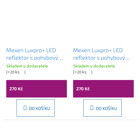
Mexen Luxpro+ LED
Mexen Luxpro+ LED
reflektor s pohybovým
reflektor s pohybovým
senzorem, 20W,
senzorem, 20W,
Skladem u dodavatele
Skladem u dodavatele
neutrální - 4000K, 2200
(
>20 ks
)
neutrální - 4000K, 2200
(
>20 ks
)
lm, černá - L236-020-
lm, bílá - L236-020-40-
40-70
20
270 Kč
270 Kč
DO KOŠÍKU
DO KOŠÍKU