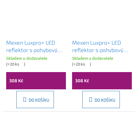
Mexen Luxpro+ LED
Mexen Luxpro+ LED
reflektor s pohybovým
reflektor s pohybovým
senzorem, 30W,
senzorem, 30W,
Skladem u dodavatele
Skladem u dodavatele
neutrální - 4000K, 3300
(
>20 ks
)
neutrální - 4000K, 3300
(
>20 ks
)
lm, černá - L236-030-
lm, bílá - L236-030-40-
40-70
20
308 Kč
308 Kč
DO KOŠÍKU
DO KOŠÍKU