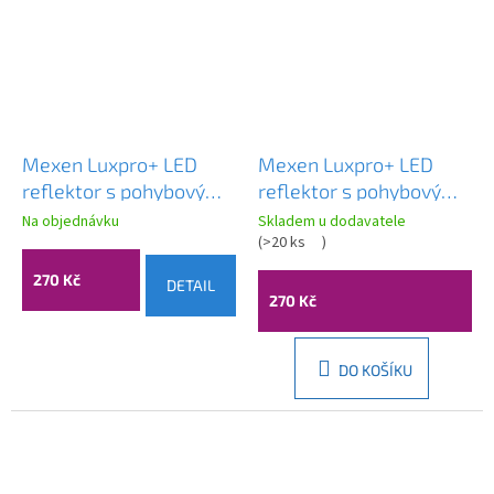
Mexen Luxpro+ LED
Mexen Luxpro+ LED
reflektor s pohybovým
reflektor s pohybovým
senzorem, 20W,
senzorem, 20W,
Na objednávku
Skladem u dodavatele
studená - 6500K, 2200
studená - 6500K, 2200
(
>20 ks
)
lm, černá - L236-020-
lm, bílá - L236-020-65-
270 Kč
DETAIL
65-70
20
270 Kč
DO KOŠÍKU