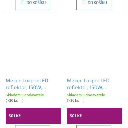
DO KOŠÍKU
DO KOŠÍKU
Mexen Luxpro LED
Mexen Luxpro LED
reflektor, 150W,
reflektor, 150W,
studená - 6500K, 13500
neutrální - 4000K,
Skladem u dodavatele
Skladem u dodavatele
lm, černá -L230-150-
(
>20 ks
)
13500 lm, černá - L230-
(
>20 ks
)
65-70
150-40-70
501 Kč
501 Kč