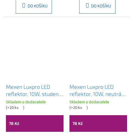
DO KOŠÍKU
DO KOŠÍKU
Mexen Luxpro LED
Mexen Luxpro LED
reflektor, 10W, studená
reflektor, 10W, neutrální
- 6500K, 900 lm, černá
- 4000K, 900 lm, černá
Skladem u dodavatele
Skladem u dodavatele
- L230-010-65-70
(
>20 ks
)
- L230-010-40-70
(
>20 ks
)
78 Kč
78 Kč