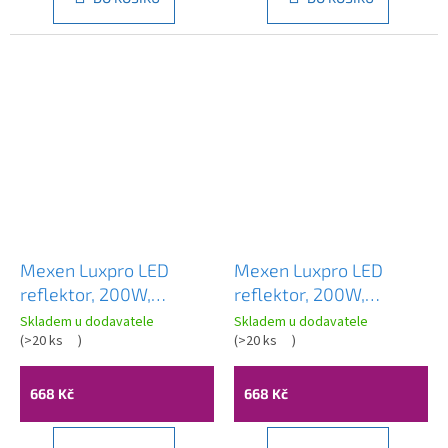
Mexen Luxpro LED
Mexen Luxpro LED
reflektor, 200W,
reflektor, 200W,
studená - 6500K, 18000
neutrální - 4000K,
Skladem u dodavatele
Skladem u dodavatele
lm, černá - L230-200-
(
>20 ks
)
18000 lm, černá - L230-
(
>20 ks
)
65-70
200-40-70
668 Kč
668 Kč