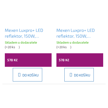
Mexen Luxpro+ LED
Mexen Luxpro+ LED
reflektor, 150W,
reflektor, 150W,
studená - 6500K, 16500
neutrální - 4000K,
Skladem u dodavatele
Skladem u dodavatele
lm, černá - L231-150-
(
>20 ks
)
16500 lm, černá - L231-
(
>20 ks
)
65-70
150-40-70
578 Kč
578 Kč
DO KOŠÍKU
DO KOŠÍKU