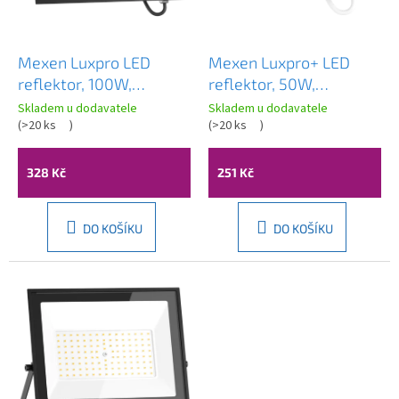
d
u
k
Mexen Luxpro LED
Mexen Luxpro+ LED
t
reflektor, 100W,
reflektor, 50W,
ů
studená - 6500K, 9000
Neutrální - 4000K,
Skladem u dodavatele
Skladem u dodavatele
lm, černá - L230-100-
(
>20 ks
)
5500 lm, bílá - L231-
(
>20 ks
)
65-70
050-40-20
328 Kč
251 Kč
DO KOŠÍKU
DO KOŠÍKU