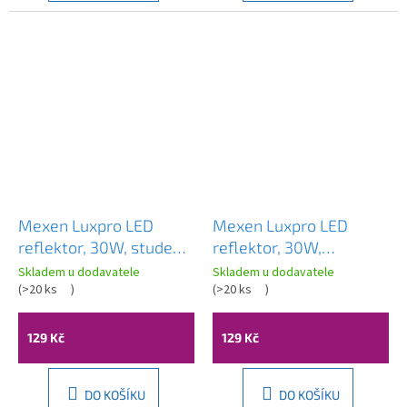
Mexen Luxpro LED
Mexen Luxpro LED
reflektor, 30W, studená
reflektor, 30W,
- 6500K, 2700 lm, černá
neutrální - 4000K, 2700
Skladem u dodavatele
Skladem u dodavatele
- L230-030-65-70
(
>20 ks
)
lm, černá - L230-030-
(
>20 ks
)
40-70
129 Kč
129 Kč
DO KOŠÍKU
DO KOŠÍKU