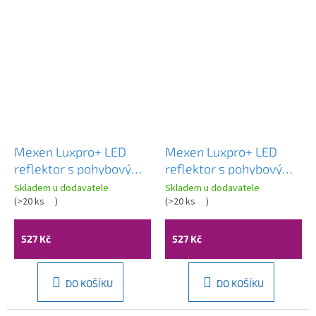
Mexen Luxpro+ LED
Mexen Luxpro+ LED
reflektor s pohybovým
reflektor s pohybovým
senzorem, 100W,
senzorem, 100W,
Skladem u dodavatele
Skladem u dodavatele
neutrální - 4000K,
(
>20 ks
)
neutrální - 4000K,
(
>20 ks
)
11000 lm, černá - L236-
11000 lm, bílá - L236-
100-40-70
100-40-20
527 Kč
527 Kč
DO KOŠÍKU
DO KOŠÍKU