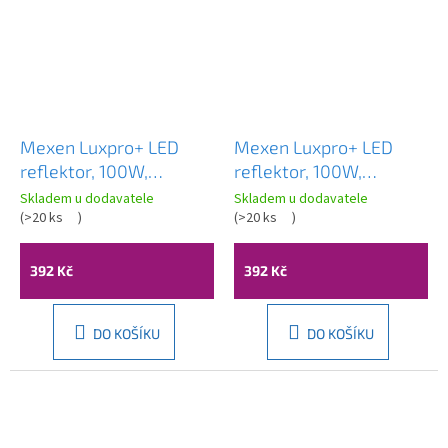
Mexen Luxpro+ LED
Mexen Luxpro+ LED
reflektor, 100W,
reflektor, 100W,
neutrální - 4000K,
neutrální - 4000K,
Skladem u dodavatele
Skladem u dodavatele
11000 lm, černá - L231-
(
>20 ks
)
11000 lm, bílá - L231-
(
>20 ks
)
100-40-70
100-40-20
392 Kč
392 Kč
DO KOŠÍKU
DO KOŠÍKU