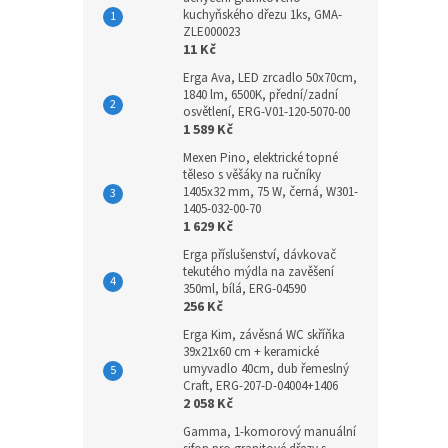
kuchyňského dřezu 1ks, GMA-
ZLE000023
11 Kč
Erga Ava, LED zrcadlo 50x70cm,
1840 lm, 6500K, přední/zadní
osvětlení, ERG-V01-120-5070-00
1 589 Kč
Mexen Pino, elektrické topné
těleso s věšáky na ručníky
1405x32 mm, 75 W, černá, W301-
1405-032-00-70
1 629 Kč
Erga příslušenství, dávkovač
tekutého mýdla na zavěšení
350ml, bílá, ERG-04590
256 Kč
Erga Kim, závěsná WC skříňka
39x21x60 cm + keramické
umyvadlo 40cm, dub řemeslný
Craft, ERG-207-D-04004+1406
2 058 Kč
Gamma, 1-komorový manuální