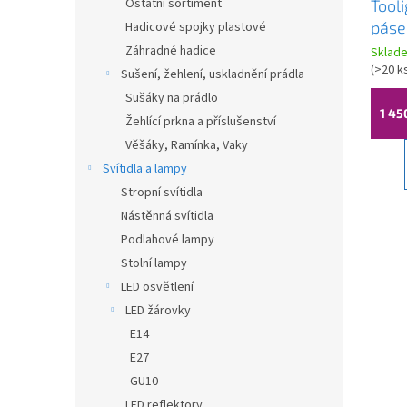
Ostatní sortiment
Tool
k
páse
Hadicové spojky plastové
t
nast
Záhradné hadice
ů
Sklad
+ nap
(
>20 k
Sušení, žehlení, uskladnění prádla
OSW-
Sušáky na prádlo
1 45
Žehlící prkna a příslušenství
Věšáky, Ramínka, Vaky
Svítidla a lampy
Stropní svítidla
Nástěnná svítidla
Podlahové lampy
Stolní lampy
LED osvětlení
LED žárovky
E14
E27
GU10
LED reflektory