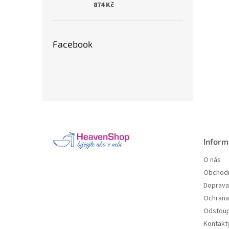
874 Kč
Facebook
Z
á
p
a
Inform
t
O nás
í
Obchodn
Doprava 
Ochrana
Odstoup
Kontakt