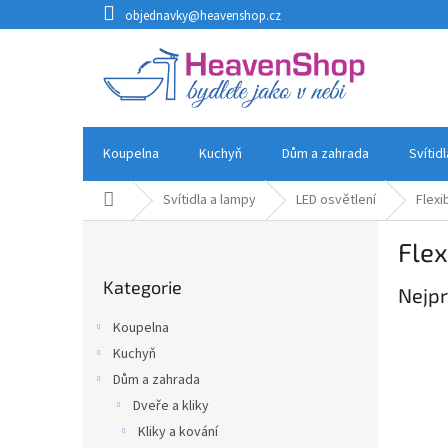
Přejít
objednavky@heavenshop.cz
na
obsah
Koupelna
Kuchyň
Dům a zahrada
Svítid
Domů
Svítidla a lampy
LED osvětlení
Flexi
P
Flex
o
Přeskočit
s
Kategorie
kategorie
Nejpr
t
r
Koupelna
a
Kuchyň
n
Dům a zahrada
n
í
Dveře a kliky
p
Kliky a kování