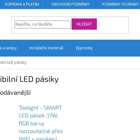
DOPRAVA A PLATBA
OBCHODNÍ PODMÍNKY
PODMÍNKY OCHRANY 
HLEDAT
la a lampy
Instalační materiál
Výprodej
bilní LED pásiky
ibilní LED pásiky
odávanější
Toolight - SMART
LED pásek ,17W,
RGB barvy
nastavitelné přes
WIFI + napájecí