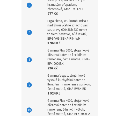
sifon pro granitové dřezy s
hranatým přepadem,
chromová, GMA-1M11ZCH
277 Kč
Erga Siena, WC kombi mísa s
nádržkou včetně splachovací
soupravy 620x365x830 mm +
toaletní sedátko, bílá lesklá,
ERG-V03-SIENA-RIM-WH
3 969 Kč
Gamma Flex 2000, stojánková
dřezová baterie s flexibilním
ramenem, černá matná, GMA-
BFX-2000BK
796 Kč
Gamma Vegas, stojánková
vysoká kuchyňská baterie s
flexibilním ramenem a sprškou,
černá matná, GMA-BVSK-BK
1 924 Kč
Gamma Flex 4000, stojánková
dřezová baterie s flexibilním
ramenem, 2-funkční výtok,
černá matná, GMA-BFX-4000BK