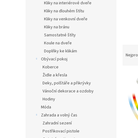
a
Kliky na interiérové dveře
n
Kliky na dlouhém štítu
e
Kliky na venkovní dveře
l
Kliky na bránu
Samostatné štíty
Koule na dveře
Ř
Doplňky ke klikám
a
Nejpro
Obývací pokoj
z
Koberce
e
V
n
Židle a křesla
ý
í
Deky, polštáře a přikrývky
p
p
Vánoční dekorace a ozdoby
i
r
Hodiny
s
o
Móda
p
d
r
u
Zahrada a volný čas
o
k
Zahradní sezení
d
t
Postřikovací pistole
u
ů