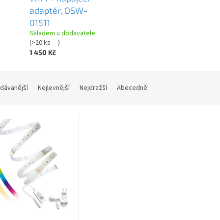
adaptér, OSW-
01511
Skladem u dodavatele
(
>20 ks
)
1 450 Kč
dávanější
Nejlevnější
Nejdražší
Abecedně