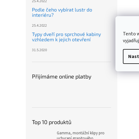
25.4.2022
Podle čeho vybírat lustr do
interiéru?
25.4.2022
Tento 
Typy dveří pro sprchové kabiny
vzhledem k jejich otevření
vyjadřu
31.5.2020
Nast
Přijímáme online platby
Top 10 produktů
Gamma, montážní klipy pro
uchycení granitového