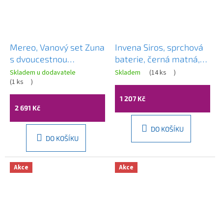
Mereo, Vanový set Zuna
Invena Siros, sprchová
s dvoucestnou
baterie, černá matná,
podomítkovou bateríí,
BN-90-004-A
Skladem u dodavatele
Skladem
(
14 ks
)
CB650VZ1
(
1 ks
)
1 207 Kč
2 691 Kč
DO KOŠÍKU
DO KOŠÍKU
Akce
Akce