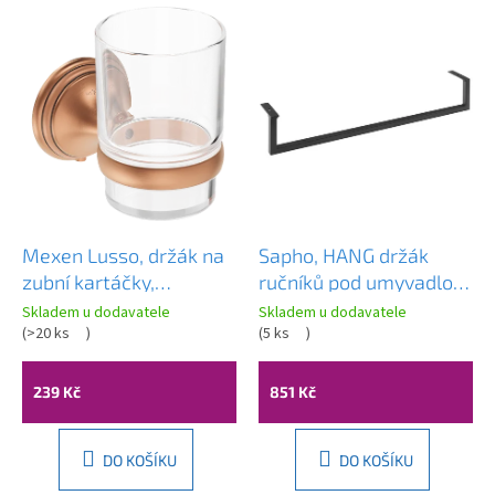
Mexen Lusso, držák na
Sapho, HANG držák
zubní kartáčky,
ručníků pod umyvadlo
nástěnný, měděný -
560x98mm, černá
Skladem u dodavatele
Skladem u dodavatele
70A16851-45
(
>20 ks
)
matná, HG560
(
5 ks
)
239 Kč
851 Kč
DO KOŠÍKU
DO KOŠÍKU