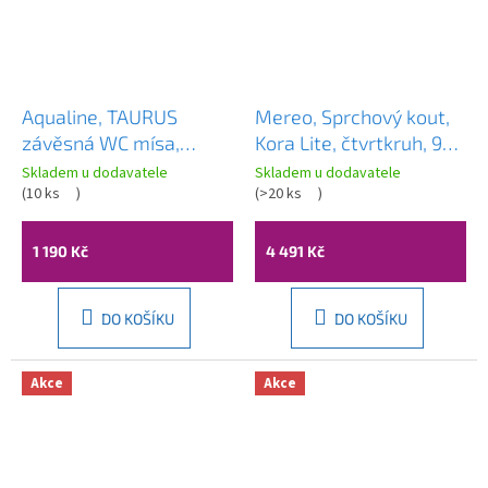
Aqualine, TAURUS
Mereo, Sprchový kout,
závěsná WC mísa,
Kora Lite, čtvrtkruh, 90
36x54,5cm, bílá, LC1582
cm, R550, chrom ALU,
Skladem u dodavatele
Skladem u dodavatele
(
10 ks
)
sklo Grape, CK35131Z
(
>20 ks
)
1 190 Kč
4 491 Kč
DO KOŠÍKU
DO KOŠÍKU
Akce
Akce