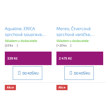
Aqualine, ERICA
Mereo, Čtvercová
sprchová souprava,
sprchová vanička,
otočný držák, chrom,
90x90x4 cm, SMC, bílá,
Skladem u dodavatele
Skladem u dodavatele
11454
(
10 ks
)
včetně sifonu, CV31NS
(
>20 ks
)
339 Kč
2 475 Kč
DO KOŠÍKU
DO KOŠÍKU
Akce
Akce