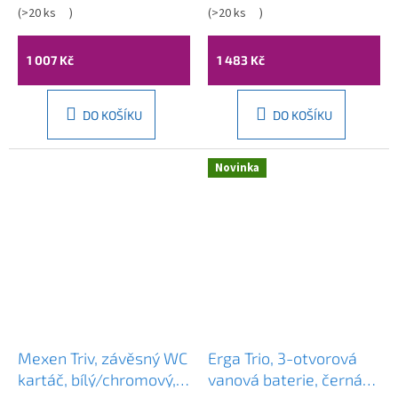
BUT_020M
(
>20 ks
)
800-030-000-00-00
(
>20 ks
)
1 007 Kč
1 483 Kč
DO KOŠÍKU
DO KOŠÍKU
Novinka
Mexen Triv, závěsný WC
Erga Trio, 3-otvorová
kartáč, bílý/chromový,
vanová baterie, černá