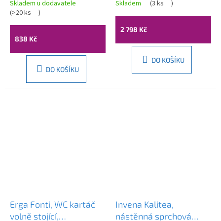
430x85mm, 70A33071-
matná, ERG-YKA-
Skladem u dodavatele
Skladem
(
3 ks
)
00W
(
>20 ks
)
BW.TRIO-BLK
2 798 Kč
838 Kč
DO KOŠÍKU
DO KOŠÍKU
Erga Fonti, WC kartáč
Invena Kalitea,
volně stojící,
nástěnná sprchová