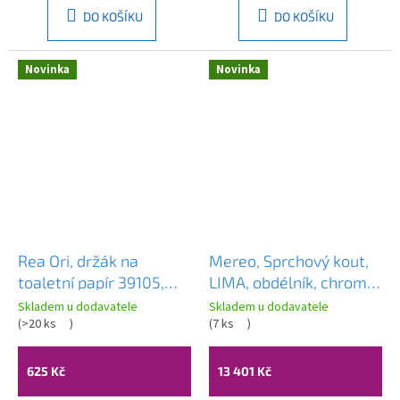
DO KOŠÍKU
DO KOŠÍKU
Novinka
Novinka
Rea Ori, držák na
Mereo, Sprchový kout,
toaletní papír 39105,
LIMA, obdélník, chrom
zlatá matná, REA-
ALU, sklo Point,
Skladem u dodavatele
Skladem u dodavatele
98064
(
>20 ks
)
CK87122K
(
7 ks
)
625 Kč
13 401 Kč