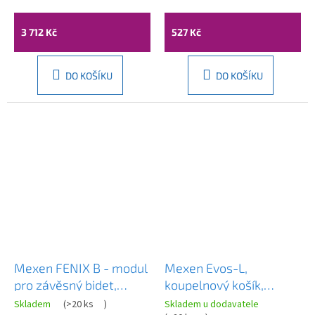
30x30cm, chromová,
chromová, LAV-
ERG-YKA-BP.GOBA-
BQN_05BD
3 712 Kč
527 Kč
THERM-30-CHR
DO KOŠÍKU
DO KOŠÍKU
Mexen FENIX B - modul
Mexen Evos-L,
pro závěsný bidet,
koupelnový košík,
60999
kartáčovaná měď,
Skladem
(
>20 ks
)
Skladem u dodavatele