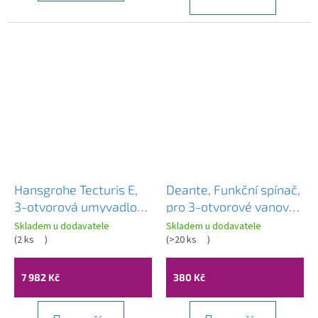
Hansgrohe Tecturis E,
Deante, Funkční spínač,
3-otvorová umyvadlová
pro 3-otvorové vanové
baterie 150 EcoSmart+
baterie, DEA-
Skladem u dodavatele
Skladem u dodavatele
s odtokovou soupravou
(
2 ks
)
XDCH2NCM0
(
>20 ks
)
Push-Open, černá
matná, HAN-73030670
7 982 Kč
380 Kč