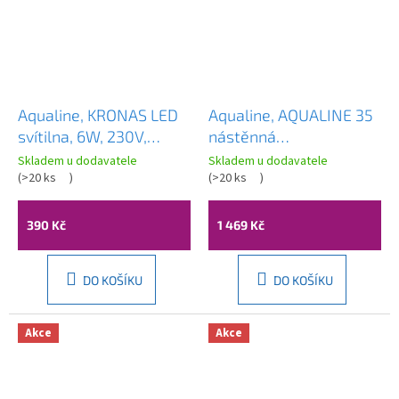
Aqualine, KRONAS LED
Aqualine, AQUALINE 35
svítilna, 6W, 230V,
nástěnná
400x40x100mm,
umyvadlová/vanová
Skladem u dodavatele
Skladem u dodavatele
chrome, KA400
(
>20 ks
)
baterie, rozteč 100mm,
(
>20 ks
)
chrom, 52140
390 Kč
1 469 Kč
DO KOŠÍKU
DO KOŠÍKU
Akce
Akce