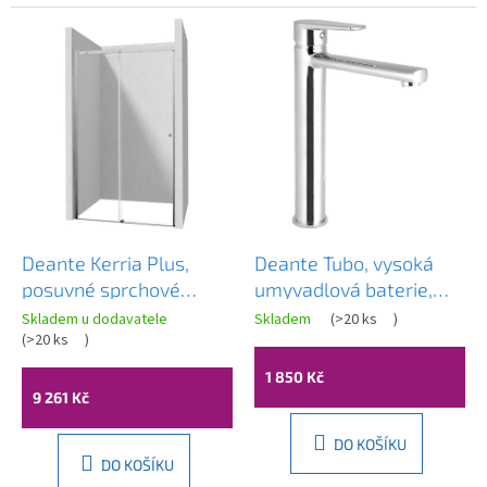
Deante Kerria Plus,
Deante Tubo, vysoká
posuvné sprchové
umyvadlová baterie,
dveře 120x200 cm,
chromová, DEA-
Skladem u dodavatele
Skladem
(
>20 ks
)
6mm čiré sklo,
(
>20 ks
)
BUT_020K
chromový profil, DEA-
1 850 Kč
KTSP012P
9 261 Kč
DO KOŠÍKU
DO KOŠÍKU