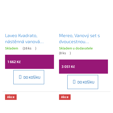
Laveo Kvadrato,
Mereo, Vanový set s
nástěnná vanová
dvoucestnou
baterie s ruční
podomítkovou bateríí,
Skladem
(
16 ks
)
Skladem u dodavatele
sprchovou soupravou
CB650VD1
(
8 ks
)
Orca, 150mm, černá
1 662 Kč
matná, LAV-BLQA710D
3 051 Kč
DO KOŠÍKU
DO KOŠÍKU
Akce
Akce