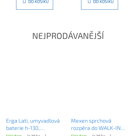
DO KOŠÍKU
DO KOŠÍKU
NEJPRODÁVANĚJŠÍ
Erga Lati, umyvadlová
Mexen sprchová
baterie h-130,
rozpěra do WALK-IN
chromová, ERG-YKA-
stěny 8mm, chromová,