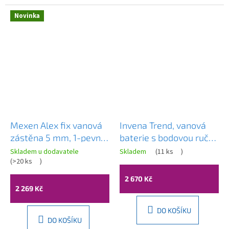
Novinka
Mexen Alex fix vanová
Invena Trend, vanová
zástěna 5 mm, 1-pevné
baterie s bodovou ruční
křídlo, 80x140 cm, čiré
sprchovou soupravou,
Skladem u dodavatele
Skladem
(
11 ks
)
sklo, černá, 893-080-
(
>20 ks
)
měděná matná, INV-
000-70-77
BW-02-014-V
2 670 Kč
2 269 Kč
DO KOŠÍKU
DO KOŠÍKU