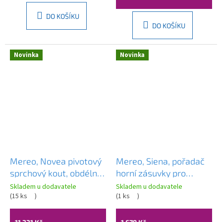
97
DO KOŠÍKU
DO KOŠÍKU
Novinka
Novinka
Mereo, Novea pivotový
Mereo, Siena, pořadač
sprchový kout, obdélník,
horní zásuvky pro
L/P dveře a pevný díl,
skřínku, CN471
Skladem u dodavatele
Skladem u dodavatele
sklo Čiré, CK13903Z
(
15 ks
)
(
1 ks
)