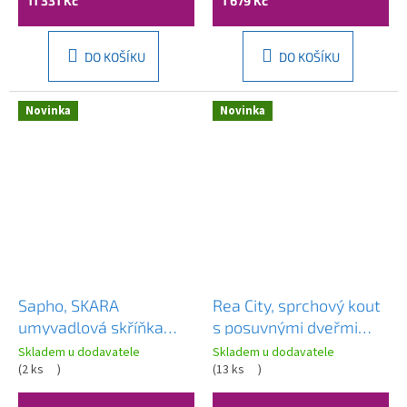
11 331 Kč
1 679 Kč
DO KOŠÍKU
DO KOŠÍKU
Novinka
Novinka
Sapho, SKARA
Rea City, sprchový kout
umyvadlová skříňka
s posuvnými dveřmi
100x50x45cm, černá
100×90 cm, měděná
Skladem u dodavatele
Skladem u dodavatele
mat/dub alabama,
(
2 ks
)
matná, REA-K6981
(
13 ks
)
CG009-2222