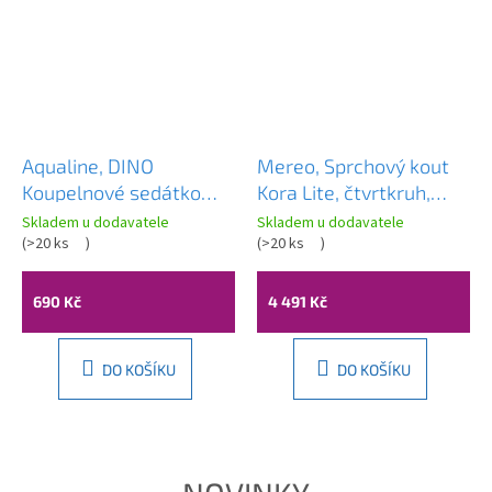
Aqualine, DINO
Mereo, Sprchový kout
Koupelnové sedátko
Kora Lite, čtvrtkruh,
37,5x29,5cm, sklopné,
chrom, sklo čiré,
Skladem u dodavatele
Skladem u dodavatele
bílá, DI82
(
>20 ks
)
CK35123Z
(
>20 ks
)
690 Kč
4 491 Kč
DO KOŠÍKU
DO KOŠÍKU