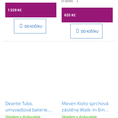
70A8714-65
(
>20 ks
)
1 559 Kč
635 Kč
DO KOŠÍKU
DO KOŠÍKU
Deante Tubo,
Mexen Kioto sprchová
umyvadlová baterie,
zástěna Walk-In 8mm,
chromová, DEA-
30x200 cm, čiré sklo,
Skladem u dodavatele
Skladem u dodavatele