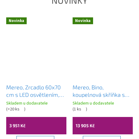
NOVINKY
Novinka
Novinka
Mereo, Zrcadlo 60x70
Mereo, Bino,
cm s LED osvětlením,
koupelnová skříňka s
CN155
umyvadlem z litého
Skladem u dodavatele
Skladem u dodavatele
(
>20 ks
)
mramoru 121 cm,
(
1 ks
)
CN633M
3 951 Kč
13 905 Kč