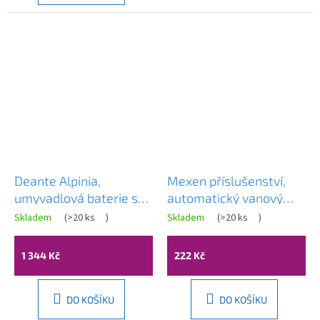
Deante Alpinia,
Mexen příslušenství,
umyvadlová baterie s
automatický vanový
omezením teploty,
sifon, chromová,
Skladem
(
>20 ks
)
Skladem
(
>20 ks
)
chromová, DEA-
55003-00
BGAH020M
1 344 Kč
222 Kč
DO KOŠÍKU
DO KOŠÍKU