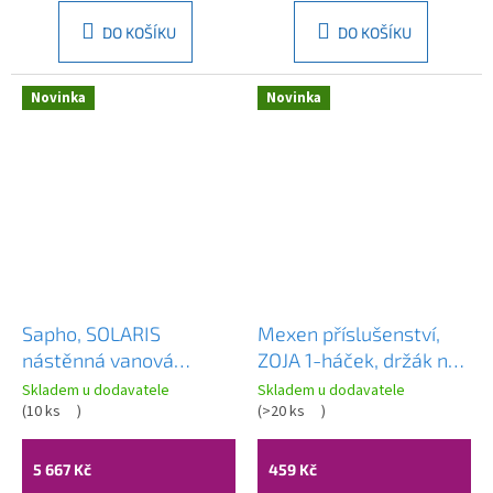
DO KOŠÍKU
DO KOŠÍKU
Novinka
Novinka
Sapho, SOLARIS
Mexen příslušenství,
nástěnná vanová
ZOJA 1-háček, držák na
baterie, chrom, WD010
ručník, chromová,
Skladem u dodavatele
Skladem u dodavatele
(
10 ks
)
7019135-00
(
>20 ks
)
5 667 Kč
459 Kč