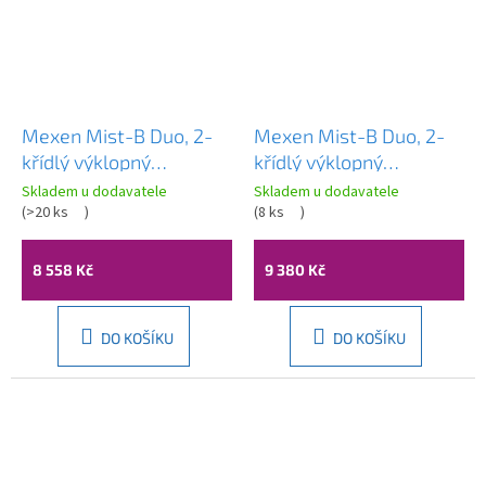
Mexen Mist-B Duo, 2-
Mexen Mist-B Duo, 2-
křídlý ​​výklopný
křídlý ​​výklopný
sprchový kout 95 x 70
sprchový kout 90 x 90
Skladem u dodavatele
Skladem u dodavatele
cm, čiré sklo, černý
(
>20 ks
)
cm, čiré sklo, zlatý
(
8 ks
)
profil, 8A2-095-070-
matný profil, 8A2-090-
70-00
090-55-00
8 558 Kč
9 380 Kč
DO KOŠÍKU
DO KOŠÍKU