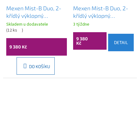
Mexen Mist-B Duo, 2-
Mexen Mist-B Duo, 2-
křídlý ​​výklopný
křídlý ​​výklopný
sprchový kout 95 x 85
sprchový kout 95 x 85
Skladem u dodavatele
3 týždne
cm, čiré sklo, zlatý
(
12 ks
)
cm, čiré sklo, měděný
lesklý profil, 8A2-095-
matný profil, 8A2-095-
9 380
DETAIL
Kč
085-50-00
085-65-00
9 380 Kč
DO KOŠÍKU