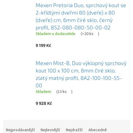
Mexen Pretoria Duo, sprchový kout se
2-křídlými dveřmi 80 (dveře) x 80
(dveře) cm, 6mm čiré sklo, černý
profil, 852-080-080-50-00-02
Skladem u dodavatele
(
>20 ks
)
9 199 Kč
Mexen Mist-B, Duo výklopný sprchový
kout 100 x 100 cm, 8mm čiré sklo,
zlatý matný profil, 8A2-100-100-55-
00
Skladem
(
13 ks
)
9 928 Kč
Ř
a
Nejprodávanější
Nejlevnější
Nejdražší
Abecedně