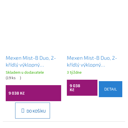
Mexen Mist-B Duo, 2-
Mexen Mist-B Duo, 2-
křídlý ​​výklopný
křídlý ​​výklopný
sprchový kout 90 x 80
sprchový kout 90 x 80
Skladem u dodavatele
3 týždne
cm, čiré sklo, zlatý
(
19 ks
)
cm, čiré sklo, měděný
lesklý profil, 8A2-090-
matný profil, 8A2-090-
9 038
DETAIL
Kč
080-50-00
080-65-00
9 038 Kč
DO KOŠÍKU