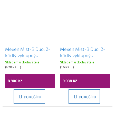
Mexen Mist-B Duo, 2-
Mexen Mist-B Duo, 2-
křídlý ​​výklopný
křídlý ​​výklopný
sprchový kout 90 x 85
sprchový kout 90 x 80
Skladem u dodavatele
Skladem u dodavatele
cm, čiré sklo, černý
(
>20 ks
)
cm, čiré sklo, zlatý
(
16 ks
)
profil, 8A2-090-085-
matný profil, 8A2-090-
70-00
080-55-00
8 900 Kč
9 038 Kč
DO KOŠÍKU
DO KOŠÍKU