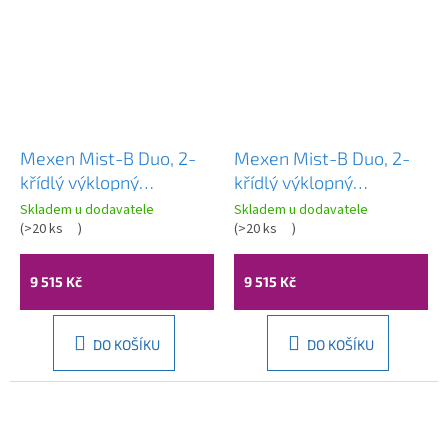
Mexen Mist-B Duo, 2-
Mexen Mist-B Duo, 2-
křídlý ​​výklopný
křídlý ​​výklopný
sprchový kout 90 x 90
sprchový kout 90 x 90
Skladem u dodavatele
Skladem u dodavatele
cm, čiré sklo-černý rám,
(
>20 ks
)
cm, čiré sklo-černá
(
>20 ks
)
8A2-090L-090P-70-70
mřížka, 8A2-090L-
090P-70-77
9 515 Kč
9 515 Kč
DO KOŠÍKU
DO KOŠÍKU