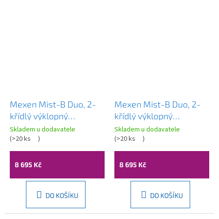
Mexen Mist-B Duo, 2-
Mexen Mist-B Duo, 2-
křídlý ​​výklopný
křídlý ​​výklopný
sprchový kout 90 x 80
sprchový kout 90 x 80
Skladem u dodavatele
Skladem u dodavatele
cm, čiré sklo, chromový
(
>20 ks
)
cm, čiré sklo, černý
(
>20 ks
)
profil, 8A2-090-080-
profil, 8A2-090-080-
01-00
70-00
8 695 Kč
8 695 Kč
DO KOŠÍKU
DO KOŠÍKU