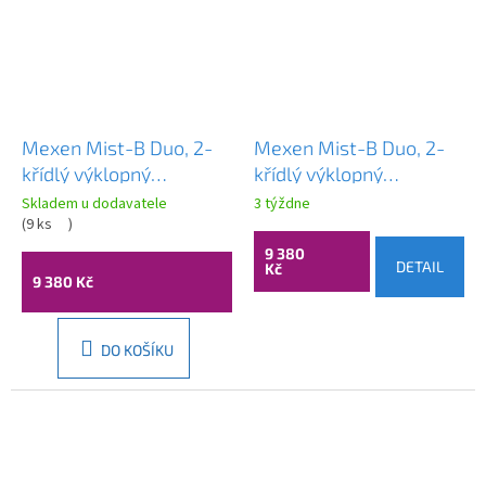
Mexen Mist-B Duo, 2-
Mexen Mist-B Duo, 2-
křídlý ​​výklopný
křídlý ​​výklopný
sprchový kout 90 x 90
sprchový kout 90 x 90
Skladem u dodavatele
3 týždne
cm, čiré sklo, zlatý
(
9 ks
)
cm, čiré sklo, měděný
lesklý profil, 8A2-090-
matný profil, 8A2-090-
9 380
DETAIL
Kč
090-50-00
090-65-00
9 380 Kč
DO KOŠÍKU