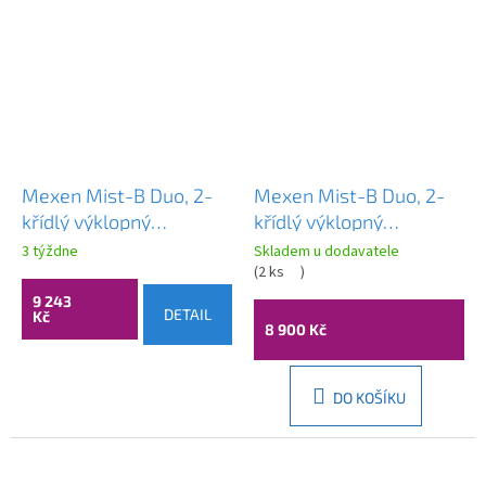
Mexen Mist-B Duo, 2-
Mexen Mist-B Duo, 2-
křídlý ​​výklopný
křídlý ​​výklopný
sprchový kout 90 x 85
sprchový kout 90 x 85
3 týždne
Skladem u dodavatele
cm, čiré sklo, měděný
cm, čiré sklo, chromový
(
2 ks
)
matný profil, 8A2-090-
profil, 8A2-090-085-
9 243
DETAIL
Kč
085-65-00
01-00
8 900 Kč
DO KOŠÍKU