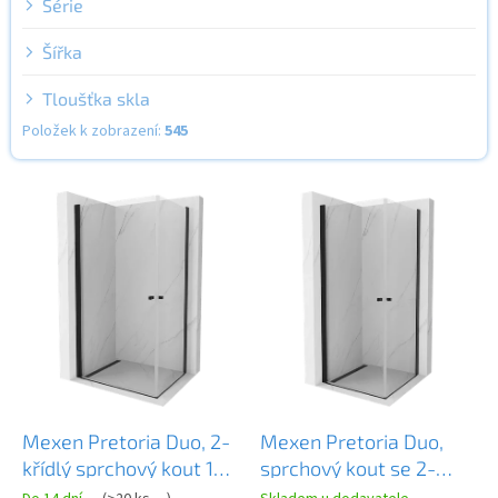
Série
Šířka
Tloušťka skla
Položek k zobrazení:
545
V
ý
p
i
s
p
r
o
d
u
k
Mexen Pretoria Duo, 2-
Mexen Pretoria Duo,
t
křídlý sprchový kout 100
sprchový kout se 2-
ů
(dveře) x 90 (dveře) cm,
křídlými dveřmi 80