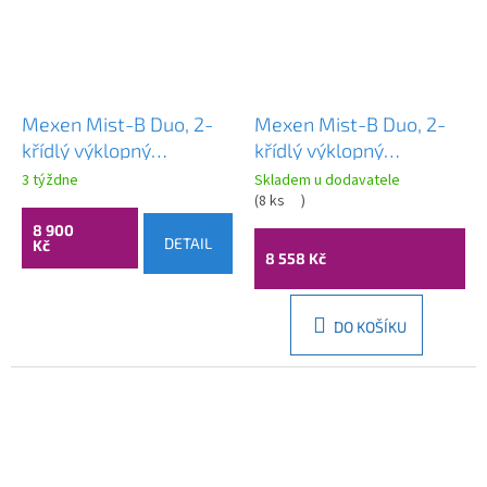
Mexen Mist-B Duo, 2-
Mexen Mist-B Duo, 2-
křídlý ​​výklopný
křídlý ​​výklopný
sprchový kout 95 x 70
sprchový kout 95 x 70
3 týždne
Skladem u dodavatele
cm, čiré sklo, měděný
cm, čiré sklo, chromový
(
8 ks
)
matný profil, 8A2-095-
profil, 8A2-095-070-
8 900
DETAIL
Kč
070-65-00
01-00
8 558 Kč
DO KOŠÍKU