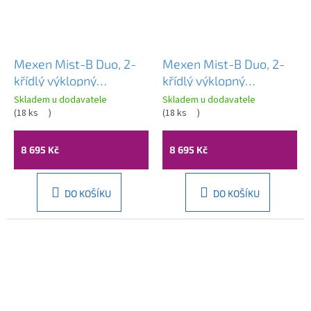
Mexen Mist-B Duo, 2-
Mexen Mist-B Duo, 2-
křídlý ​​výklopný
křídlý ​​výklopný
sprchový kout 95 x 75
sprchový kout 95 x 75
Skladem u dodavatele
Skladem u dodavatele
cm, čiré sklo, chromový
(
18 ks
)
cm, čiré sklo, černý
(
18 ks
)
profil, 8A2-095-075-01-
profil, 8A2-095-075-
00
70-00
8 695 Kč
8 695 Kč
DO KOŠÍKU
DO KOŠÍKU