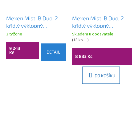
Mexen Mist-B Duo, 2-
Mexen Mist-B Duo, 2-
křídlý ​​výklopný
křídlý ​​výklopný
sprchový kout 95 x 80
sprchový kout 95 x 80
3 týždne
Skladem u dodavatele
cm, čiré sklo, měděný
cm, čiré sklo, chromový
(
18 ks
)
matný profil, 8A2-095-
profil, 8A2-095-080-
9 243
DETAIL
Kč
080-65-00
01-00
8 833 Kč
DO KOŠÍKU