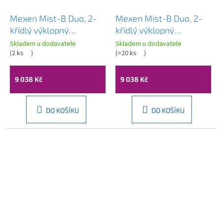
Mexen Mist-B Duo, 2-
Mexen Mist-B Duo, 2-
křídlý ​​výklopný
křídlý ​​výklopný
sprchový kout 95 x 85
sprchový kout 95 x 85
Skladem u dodavatele
Skladem u dodavatele
cm, čiré sklo, chromový
(
2 ks
)
cm, čiré sklo, černý
(
>20 ks
)
profil, 8A2-095-085-
profil, 8A2-095-085-
01-00
70-00
9 038 Kč
9 038 Kč
DO KOŠÍKU
DO KOŠÍKU