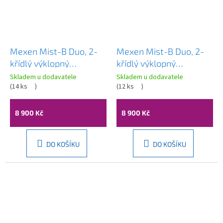
Mexen Mist-B Duo, 2-
Mexen Mist-B Duo, 2-
křídlý ​​výklopný
křídlý ​​výklopný
sprchový kout 95 x 70
sprchový kout 95 x 70
Skladem u dodavatele
Skladem u dodavatele
cm, čiré sklo, zlatý
(
14 ks
)
cm, čiré sklo, zlatý
(
12 ks
)
matný profil, 8A2-095-
lesklý profil, 8A2-095-
070-55-00
070-50-00
8 900 Kč
8 900 Kč
DO KOŠÍKU
DO KOŠÍKU