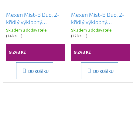
Mexen Mist-B Duo, 2-
Mexen Mist-B Duo, 2-
křídlý ​​výklopný
křídlý ​​výklopný
sprchový kout 95 x 80
sprchový kout 95 x 80
Skladem u dodavatele
Skladem u dodavatele
cm, čiré sklo, zlatý
(
14 ks
)
cm, čiré sklo, zlatý
(
12 ks
)
matný profil, 8A2-095-
lesklý profil, 8A2-095-
080-55-00
080-50-00
9 243 Kč
9 243 Kč
DO KOŠÍKU
DO KOŠÍKU