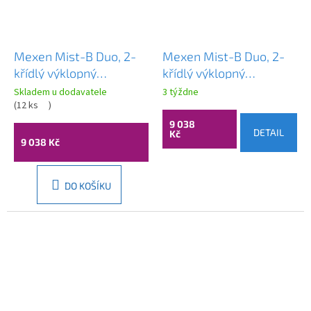
Mexen Mist-B Duo, 2-
Mexen Mist-B Duo, 2-
křídlý ​​výklopný
křídlý ​​výklopný
sprchový kout 95 x 75
sprchový kout 95 x 75
Skladem u dodavatele
3 týždne
cm, čiré sklo, zlatý
(
12 ks
)
cm, čiré sklo, měděný
lesklý profil, 8A2-095-
matný profil, 8A2-095-
9 038
DETAIL
Kč
075-50-00
075-65-00
9 038 Kč
DO KOŠÍKU