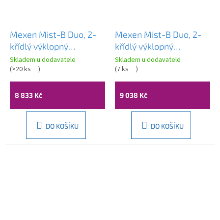
Mexen Mist-B Duo, 2-
Mexen Mist-B Duo, 2-
křídlý ​​výklopný
křídlý ​​výklopný
sprchový kout 95 x 80
sprchový kout 95 x 75
Skladem u dodavatele
Skladem u dodavatele
cm, čiré sklo, černý
(
>20 ks
)
cm, čiré sklo, zlatý
(
7 ks
)
profil, 8A2-095-080-
matný profil, 8A2-095-
70-00
075-55-00
8 833 Kč
9 038 Kč
DO KOŠÍKU
DO KOŠÍKU