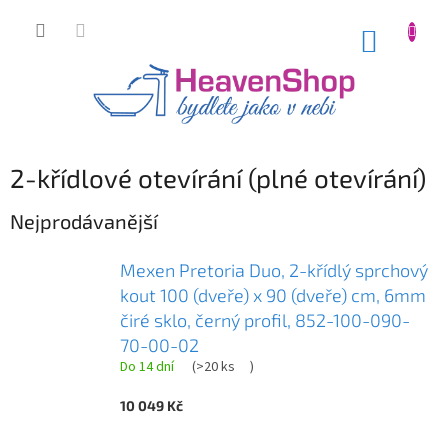
Přejít
na
NÁKUP
obsah
KOŠÍK
2-křídlové otevírání (plné otevírání)
Nejprodávanější
Mexen Pretoria Duo, 2-křídlý sprchový
kout 100 (dveře) x 90 (dveře) cm, 6mm
čiré sklo, černý profil, 852-100-090-
70-00-02
Do 14 dní
(
>20 ks
)
10 049 Kč