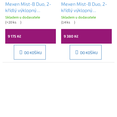
Mexen Mist-B Duo, 2-
Mexen Mist-B Duo, 2-
křídlý ​​výklopný
křídlý ​​výklopný
sprchový kout 95 x 90
sprchový kout 95 x 85
Skladem u dodavatele
Skladem u dodavatele
cm, čiré sklo, černý
(
>20 ks
)
cm, čiré sklo, zlatý
(
14 ks
)
profil, 8A2-095-090-
matný profil, 8A2-095-
70-00
085-55-00
9 175 Kč
9 380 Kč
DO KOŠÍKU
DO KOŠÍKU