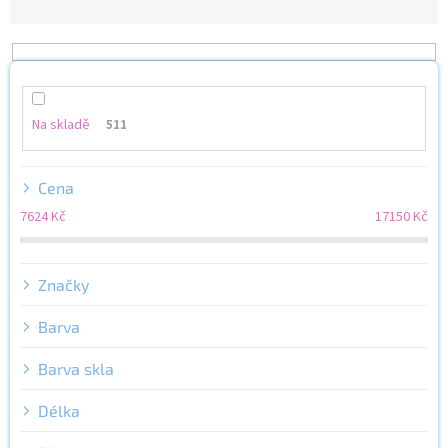
z
e
n
í
p
r
Na skladě
511
o
d
u
Cena
k
7624
Kč
17150
Kč
t
ů
Značky
Barva
Barva skla
Délka