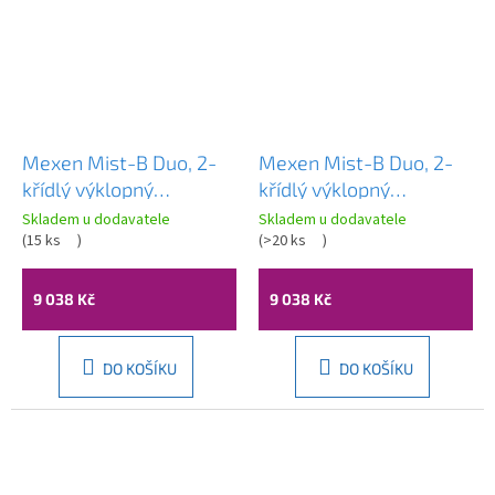
Mexen Mist-B Duo, 2-
Mexen Mist-B Duo, 2-
křídlý ​​výklopný
křídlý ​​výklopný
sprchový kout 90 x 90
sprchový kout 90 x 90
Skladem u dodavatele
Skladem u dodavatele
cm, čiré sklo, chromový
(
15 ks
)
cm, čiré sklo, černý
(
>20 ks
)
profil, 8A2-090-090-
profil, 8A2-090-090-
01-00
70-00
9 038 Kč
9 038 Kč
DO KOŠÍKU
DO KOŠÍKU