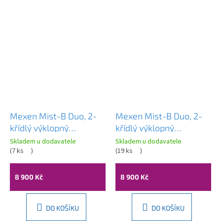
Mexen Mist-B Duo, 2-
Mexen Mist-B Duo, 2-
křídlý ​​výklopný
křídlý ​​výklopný
sprchový kout 90 x 75
sprchový kout 90 x 75
Skladem u dodavatele
Skladem u dodavatele
cm, čiré sklo, zlatý
(
7 ks
)
cm, čiré sklo, zlatý
(
19 ks
)
matný profil, 8A2-090-
lesklý profil, 8A2-090-
075-55-00
075-50-00
8 900 Kč
8 900 Kč
DO KOŠÍKU
DO KOŠÍKU