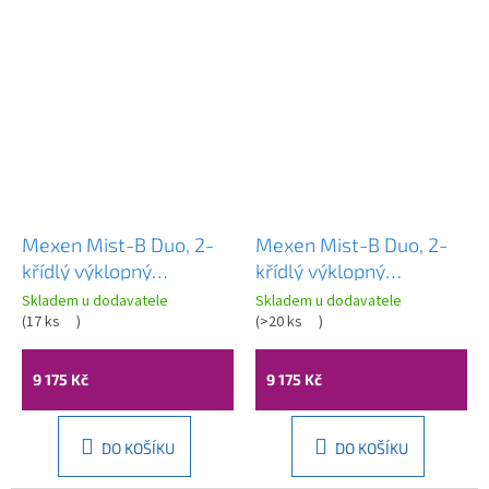
Mexen Mist-B Duo, 2-
Mexen Mist-B Duo, 2-
křídlý ​​výklopný
křídlý ​​výklopný
sprchový kout 90 x 80
sprchový kout 90 x 80
Skladem u dodavatele
Skladem u dodavatele
cm, čiré sklo-černý rám,
(
17 ks
)
cm, čiré sklo-černá
(
>20 ks
)
8A2-090L-080P-70-70
mřížka, 8A2-090L-
080P-70-77
9 175 Kč
9 175 Kč
DO KOŠÍKU
DO KOŠÍKU