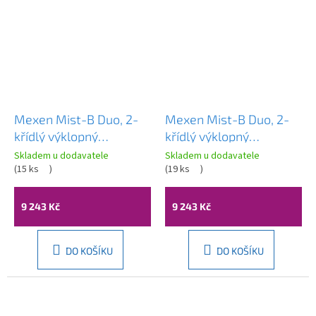
Mexen Mist-B Duo, 2-
Mexen Mist-B Duo, 2-
křídlý ​​výklopný
křídlý ​​výklopný
sprchový kout 90 x 85
sprchový kout 90 x 85
Skladem u dodavatele
Skladem u dodavatele
cm, čiré sklo, zlatý
(
15 ks
)
cm, čiré sklo, zlatý
(
19 ks
)
matný profil, 8A2-090-
lesklý profil, 8A2-090-
085-55-00
085-50-00
9 243 Kč
9 243 Kč
DO KOŠÍKU
DO KOŠÍKU