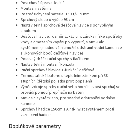
Povrchová úprava: lesklá
Montáž: nástěnná
Rozteč uchycení baterie: 150 +/- 15 mm
Sprchový sloup o výšce 98 cm
Nastavitelná sprchová dešťová hlavice s pohyblivým
kloubem
Dešťová hlavice: rozměr
25x25 cm, záruka nízké spotřeby
vody a omezením kapání po vypnutí, s Anti-Calc
systémem (snadno vám umožní odstranit vodní kámen ze
silikonových bodů dešťové hlavice)
Posuvný držák ruční sprchy s tlačítkem
Nastavitelná montážní konzola
Ruční sprchová hlavice 1-funkční: dešťová
Termostatická baterie s teplotním zámkem při 38
stupních (dětská pojistka proti popálení)
Výběr zdroje sprchy (ruční nebo horní hlavová sprcha) se
provádí pomocí přepínače na baterii
Anti-calc systém: ano, pro snadné odstranění vodního
kamene
Sprchová hadice 150cm s A
nti-Twist systémem proti
zkroucení hadice
Doplňkové parametry