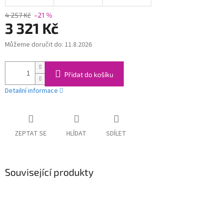
4 257 Kč
–21 %
3 321 Kč
Můžeme doručit do:
11.8.2026
Měrná
cena:
Přidat do košíku
Detailní informace
ZEPTAT SE
HLÍDAT
SDÍLET
Související produkty