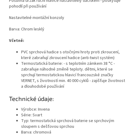
Posuvná držák ruční hlavice nastavitelný tlačítkem - poskytuje
pohodlí při používání
Nastavitelné montážní konzoly
Barva: Chrom lesklý
Včetně:
PVC sprchová hadice s otočnými hroty proti zkroucení,
které zabraňují zkroucení hadice (anti-twist systém)
Termostatická baterie: - s teplotním zámkem 38 °C -
zabraňuje náhodné změně teploty. dětmi, které se
sprchují termostatickou hlavicí francouzské značky
VERNET, s životností min. 40 000 cyklů - zajišťuje životnost
a dlouhodobé používání
Technické údaje:
Výrobce: Invena
Série: Svart
Typ: termostatická sprchová baterie se sprchovým
sloupem s dešťovou sprchou
Barva: chromová