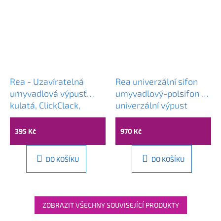
Rea - Uzavíratelná
Rea univerzální sifon
umyvadlová výpusť
umyvadlový-polsifon +
kulatá, ClickClack,
univerzální výpust
univerzální, chromová,
umyvadlová, Chromová,
REA-A5217
REA-A5693
395 Kč
970 Kč
DO KOŠÍKU
DO KOŠÍKU
ZOBRAZIT VŠECHNY SOUVISEJÍCÍ PRODUKTY