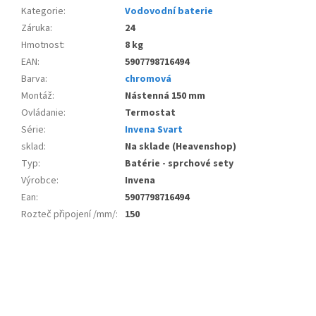
Kategorie
:
Vodovodní baterie
Záruka
:
24
Hmotnost
:
8 kg
EAN
:
5907798716494
Barva
:
chromová
Montáž
:
Nástenná 150 mm
Ovládanie
:
Termostat
Série
:
Invena Svart
sklad
:
Na sklade (Heavenshop)
Typ
:
Batérie - sprchové sety
Výrobce
:
Invena
Ean
:
5907798716494
Rozteč připojení /mm/
:
150
Z
á
p