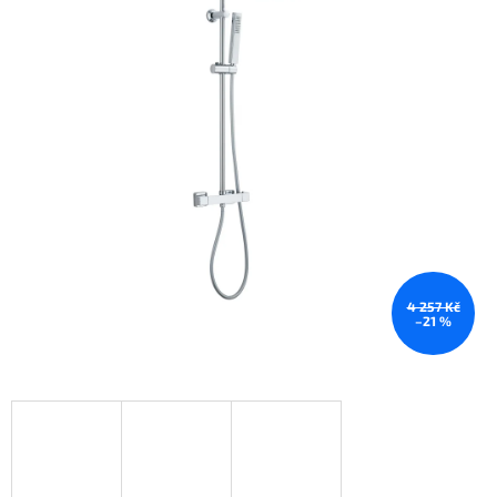
4 257 Kč
–21 %