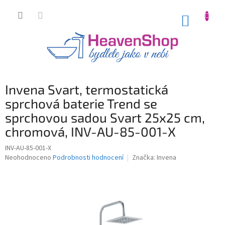
Přejít
na
NÁKUP
obsah
KOŠÍK
Invena Svart, termostatická
sprchová baterie Trend se
sprchovou sadou Svart 25x25 cm,
chromová, INV-AU-85-001-X
INV-AU-85-001-X
Průměrné
Neohodnoceno
Podrobnosti hodnocení
Značka:
Invena
hodnocení
produktu
je
0,0
z
5
hvězdiček.