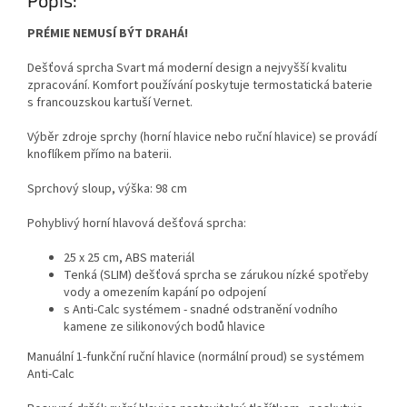
PRÉMIE NEMUSÍ BÝT DRAHÁ!
Dešťová sprcha Svart má moderní design a nejvyšší kvalitu
zpracování. Komfort používání poskytuje termostatická baterie
s francouzskou kartuší Vernet.
Výběr zdroje sprchy (horní hlavice nebo ruční hlavice) se provádí
knoflíkem přímo na baterii.
Sprchový sloup, výška: 98 cm
Pohyblivý horní hlavová dešťová sprcha:
25 x 25 cm, ABS materiál
Tenká (SLIM) dešťová sprcha se zárukou nízké spotřeby
vody a omezením kapání po odpojení
s Anti-Calc systémem - snadné odstranění vodního
kamene ze silikonových bodů hlavice
Manuální 1-funkční ruční hlavice (normální proud) se systémem
Anti-Calc