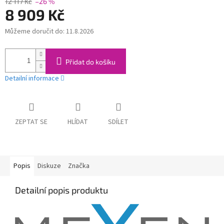
12 117 Kč
–26 %
8 909 Kč
Můžeme doručit do:
11.8.2026
Měrná
cena:
Přidat do košíku
Detailní informace
ZEPTAT SE
HLÍDAT
SDÍLET
Popis
Diskuze
Značka
Detailní popis produktu