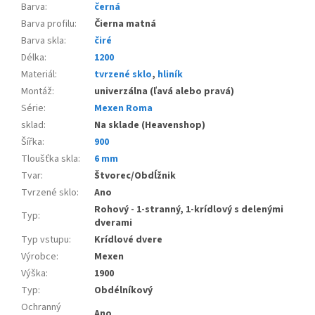
Barva
:
černá
Barva profilu
:
Čierna matná
Barva skla
:
čiré
Délka
:
1200
Materiál
:
tvrzené sklo
,
hliník
Montáž
:
univerzálna (ľavá alebo pravá)
Série
:
Mexen Roma
sklad
:
Na sklade (Heavenshop)
Šířka
:
900
Tloušťka skla
:
6 mm
Tvar
:
Štvorec/Obdĺžnik
Tvrzené sklo
:
Ano
Rohový - 1-stranný, 1-krídlový s delenými
Typ
:
dverami
Typ vstupu
:
Krídlové dvere
Výrobce
:
Mexen
Výška
:
1900
Typ
:
Obdélníkový
Ochranný
Ano