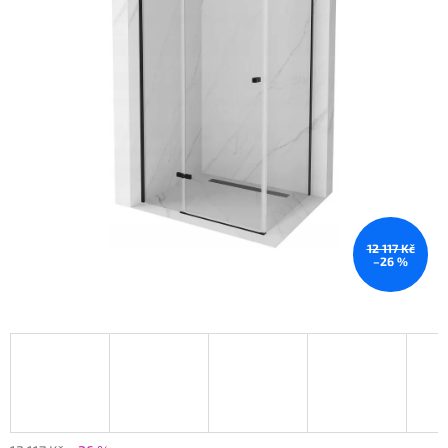
12 117 Kč
–26 %