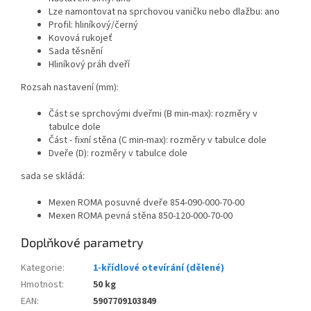
Lze namontovat na sprchovou vaničku nebo dlažbu: ano
Profil: hliníkový/černý
Kovová rukojeť
Sada těsnění
Hliníkový práh dveří
Rozsah nastavení (mm):
Část se sprchovými dveřmi (B min-max): rozměry v
tabulce dole
Část - fixní stěna (C min-max): rozměry v tabulce dole
Dveře (D): rozměry v tabulce dole
sada se skládá:
Mexen ROMA posuvné dveře 854-090-000-70-00
Mexen ROMA pevná stěna 850-120-000-70-00
Doplňkové parametry
Kategorie
:
1-křídlové otevírání (dělené)
Hmotnost
:
50 kg
EAN
:
5907709103849