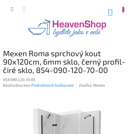
Přejít
na
NÁKUP
obsah
KOŠÍK
Mexen Roma sprchový kout
90x120cm, 6mm sklo, černý profil-
čiré sklo, 854-090-120-70-00
854-090-120-70-00
Průměrné
Neohodnoceno
Podrobnosti hodnocení
Značka:
Mexen
hodnocení
produktu
je
0,0
z
5
hvězdiček.