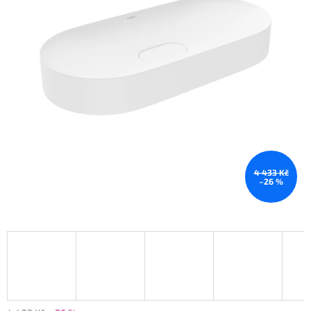
4 433 Kč
–26 %