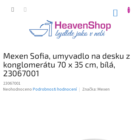
Přejít
na
NÁKUP
obsah
KOŠÍK
Mexen Sofia, umyvadlo na desku z
konglomerátu 70 x 35 cm, bílá,
23067001
23067001
Průměrné
Neohodnoceno
Podrobnosti hodnocení
Značka:
Mexen
hodnocení
produktu
je
0,0
z
5
hvězdiček.