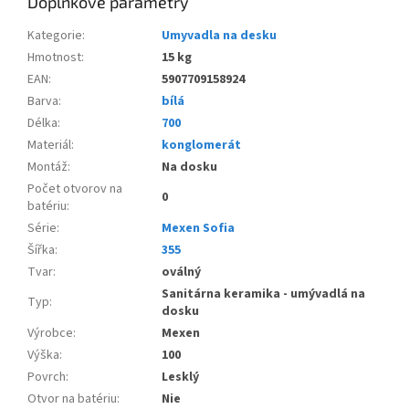
Doplňkové parametry
Kategorie
:
Umyvadla na desku
Hmotnost
:
15 kg
EAN
:
5907709158924
Barva
:
bílá
Délka
:
700
Materiál
:
konglomerát
Montáž
:
Na dosku
Počet otvorov na
0
batériu
:
Série
:
Mexen Sofia
Šířka
:
355
Tvar
:
oválný
Sanitárna keramika - umývadlá na
Typ
:
dosku
Výrobce
:
Mexen
Výška
:
100
Povrch
:
Lesklý
Otvor na batériu
:
Nie