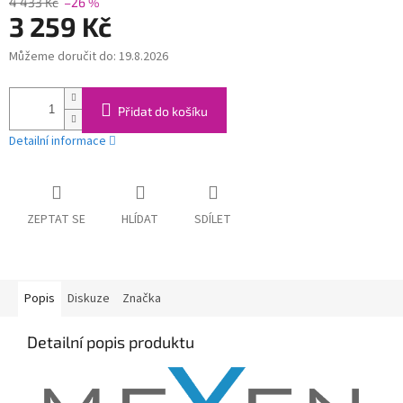
4 433 Kč
–26 %
3 259 Kč
Můžeme doručit do:
19.8.2026
Měrná
cena:
Přidat do košíku
Detailní informace
ZEPTAT SE
HLÍDAT
SDÍLET
Popis
Diskuze
Značka
Detailní popis produktu