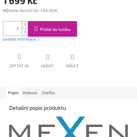
1 699 Kč
Můžeme doručit do:
19.8.2026
Měrná
cena:
Přidat do košíku
Detailní informace
ZEPTAT SE
HLÍDAT
SDÍLET
Popis
Diskuze
Značka
Detailní popis produktu