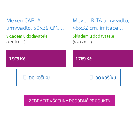
Mexen CARLA
Mexen RITA umyvadlo,
umyvadlo, 50x39 CM,
45x32 cm, imitace
mramor, 21555091
kamene, 21084591
Skladem u dodavatele
Skladem u dodavatele
Průměrné
(
>20 ks
)
(
>20 ks
)
hodnocení
produktu
je
1 979 Kč
1 769 Kč
5,0
z
5
DO KOŠÍKU
DO KOŠÍKU
hvězdiček.
ZOBRAZIT VŠECHNY PODOBNÉ PRODUKTY
Z
á