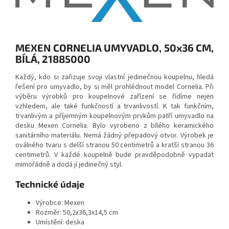
MEXEN CORNELIA UMYVADLO, 50x36 CM,
BÍLÁ, 21885000
Každý, kdo si zařizuje svoji vlastní jedinečnou koupelnu, hledá
řešení pro umyvadlo, by si měl prohlédnout model Cornelia. Při
výběru výrobků pro koupelnové zařízení se řídíme nejen
vzhledem, ale také funkčností a trvanlivostí. K tak funkčním,
trvanlivým a příjemným koupelnovým prvkům patří umyvadlo na
desku Mexen Cornelia. Bylo vyrobeno z bílého keramického
sanitárního materiálu. Nemá žádný přepadový otvor. Výrobek je
oválného tvaru s delší stranou 50 centimetrů a kratší stranou 36
centimetrů. V každé koupelně bude pravděpodobně vypadat
mimořádně a dodá jí jedinečný styl.
Technické údaje
Výrobce: Mexen
Rozměr: 50,2x36,3x14,5 cm
Umístění: deska