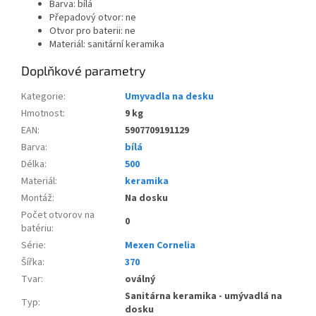
Barva: bílá
Přepadový otvor: ne
Otvor pro baterii: ne
Materiál: sanitární keramika
Doplňkové parametry
Kategorie
:
Umyvadla na desku
Hmotnost
:
9 kg
EAN
:
5907709191129
Barva
:
bílá
Délka
:
500
Materiál
:
keramika
Montáž
:
Na dosku
Počet otvorov na
0
batériu
:
Série
:
Mexen Cornelia
Šířka
:
370
Tvar
:
oválný
Sanitárna keramika - umývadlá na
Typ
:
dosku