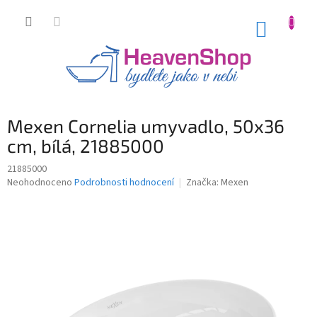
Přejít
na
NÁKUP
obsah
KOŠÍK
Mexen Cornelia umyvadlo, 50x36
cm, bílá, 21885000
21885000
Průměrné
Neohodnoceno
Podrobnosti hodnocení
Značka:
Mexen
hodnocení
produktu
je
0,0
z
5
hvězdiček.