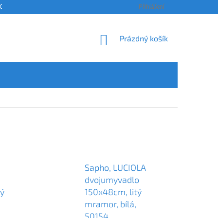
OSOBNÍCH ÚDAJŮ
KONTAKTY
ODSTOUPENÍ OD SMLOUVY A REKLAM
Přihlášení
NÁKUPNÍ
Prázdný košík
KOŠÍK
Sapho, LUCIOLA
dvojumyvadlo
tý
150x48cm, litý
mramor, bílá,
50154