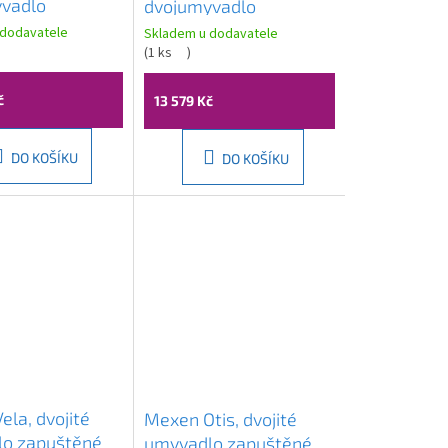
vadlo
dvojumyvadlo
m, litý
120x50cm, bílá
 dodavatele
Skladem u dodavatele
 bílá, 50154
ExtraGlaze, 9625111
(
1 ks
)
č
13 579 Kč
DO KOŠÍKU
DO KOŠÍKU
la, dvojité
Mexen Otis, dvojité
o zapuštěné
umyvadlo zapuštěné