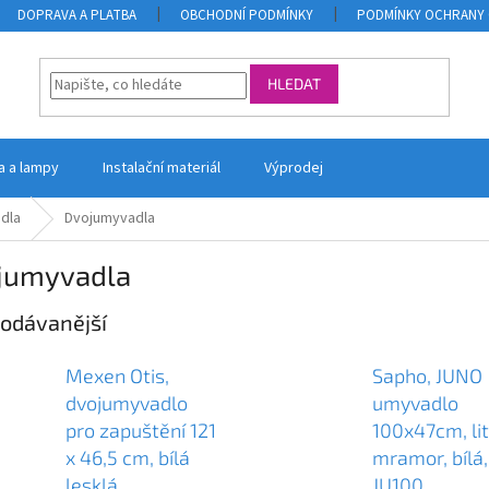
DOPRAVA A PLATBA
OBCHODNÍ PODMÍNKY
PODMÍNKY OCHRANY 
HLEDAT
la a lampy
Instalační materiál
Výprodej
dla
Dvojumyvadla
jumyvadla
odávanější
Mexen Otis,
Sapho, JUNO
dvojumyvadlo
umyvadlo
pro zapuštění 121
100x47cm, li
x 46,5 cm, bílá
mramor, bílá,
lesklá,
JU100