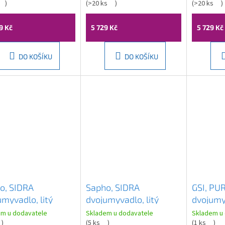
ílá lesklá,
)
cm, černá matná,
(
>20 ks
)
cm, bílá
(
>20 ks
)
31400D
25231271D
252312
9 Kč
5 729 Kč
5 729 Kč
DO KOŠÍKU
DO KOŠÍKU
o, SIDRA
Sapho, SIDRA
GSI, PU
umyvadlo, litý
dvojumyvadlo, litý
dvojumy
or, 141x46cm,
mramor, 121x46cm,
122x46c
em u dodavatele
Skladem u dodavatele
Skladem u
 SD141
)
bílá, SD121
(
5 ks
)
ExtraGl
(
1 ks
)