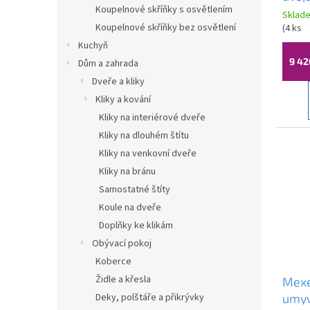
Koupelnové skříňky s osvětlením
140x
Sklad
Koupelnové skříňky bez osvětlení
mram
(
4 ks
Kuchyň
9 42
Dům a zahrada
Dveře a kliky
Kliky a kování
Kliky na interiérové dveře
Kliky na dlouhém štítu
Kliky na venkovní dveře
Kliky na bránu
Samostatné štíty
Koule na dveře
Doplňky ke klikám
Obývací pokoj
Koberce
Židle a křesla
Mexe
umyv
Deky, polštáře a přikrývky