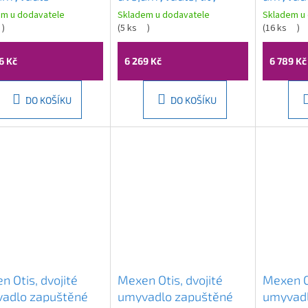
50cm, litý
mramor, 121x51,5cm,
do desky
em u dodavatele
Skladem u dodavatele
Skladem u
or, bílá, 68141
)
bílá, AC121
(
5 ks
)
černá m
(
16 ks
)
252314
6 Kč
6 269 Kč
6 789 Kč
DO KOŠÍKU
DO KOŠÍKU
n Otis, dvojité
Mexen Otis, dvojité
Mexen Ot
adlo zapuštěné
umyvadlo zapuštěné
umyvadl