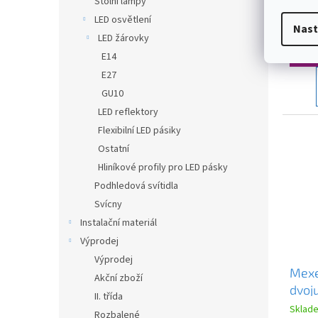
Stolní lampy
bílá
(
13 ks
LED osvětlení
Nast
LED žárovky
5 72
E14
E27
GU10
LED reflektory
Flexibilní LED pásiky
Ostatní
Hliníkové profily pro LED pásky
Podhledová svítidla
Svícny
Instalační materiál
Výprodej
Výprodej
Mexe
Akční zboží
dvoj
II. třída
zapuš
Sklad
Rozbalené