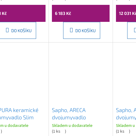
1 Kč
6 183 Kč
12 031 K
DO KOŠÍKU
DO KOŠÍKU
 PURA keramické
Sapho, ARECA
Sapho, 
umyvadlo Slim
dvojumyvadlo
dvojumy
46cm, bílá
181x51,5cm, litý
161x51,5
em u dodavatele
Skladem u dodavatele
Skladem u
aGlaze, 8889111
)
mramor, bílá, AC181
(
1 ks
)
mramor, 
(
1 ks
)