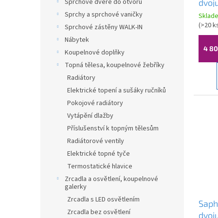
Sprchové dveře do otvoru
dvoj
t
zapuš
Sprchy a sprchové vaničky
ů
Sklad
cm, b
(
>20 k
Sprchové zástěny WALK-IN
2518
Nábytek
4 80
Koupelnové doplňky
Topná tělesa, koupelnové žebříky
Radiátory
Elektrické topení a sušáky ručníků
Pokojové radiátory
Vytápění dlažby
Příslušenství k topným tělesům
Radiátorové ventily
Elektrické topné tyče
Termostatické hlavice
Zrcadla a osvětlení, koupelnové
galerky
Zrcadla s LED osvětlením
Saph
Zrcadla bez osvětlení
dvoj