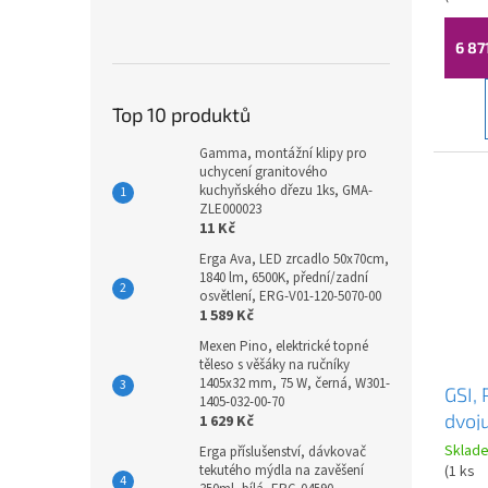
6 87
Top 10 produktů
Gamma, montážní klipy pro
uchycení granitového
kuchyňského dřezu 1ks, GMA-
ZLE000023
11 Kč
Erga Ava, LED zrcadlo 50x70cm,
1840 lm, 6500K, přední/zadní
osvětlení, ERG-V01-120-5070-00
1 589 Kč
Mexen Pino, elektrické topné
těleso s věšáky na ručníky
1405x32 mm, 75 W, černá, W301-
GSI,
1405-032-00-70
dvoj
1 629 Kč
142x
Sklad
Erga příslušenství, dávkovač
Extr
(
1 ks
tekutého mýdla na zavěšení