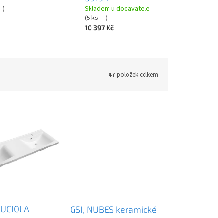
)
Skladem u dodavatele
(
5 ks
)
10 397 Kč
47
položek celkem
LUCIOLA
GSI, NUBES keramické