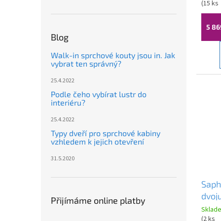
cm, b
(
15 ks
252
5 86
Blog
Walk-in sprchové kouty jsou in. Jak
vybrat ten správný?
25.4.2022
Podle čeho vybírat lustr do
interiéru?
25.4.2022
Typy dveří pro sprchové kabiny
vzhledem k jejich otevření
31.5.2020
Saph
dvoj
Přijímáme online platby
mram
Sklad
bílá,
(
2 ks