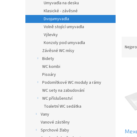
a
Umyvadla na desku
n
Klasické - závěsné
e
Dvojumyvadla
l
Volně stojící umyvadla
Výlevky
Ř
Konzoly pod umyvadla
a
Nejpro
Závěsné WC mísy
z
Bidety
e
V
n
WC kombi
ý
í
Pisoáry
p
p
Podomítkové WC moduly a rámy
i
r
WC sety na zabudování
s
o
WC příslušenství
p
d
r
Toaletní WC sedátka
u
o
k
Vany
d
t
Vanové zástěny
u
ů
Sprchové žlaby
Mexe
k