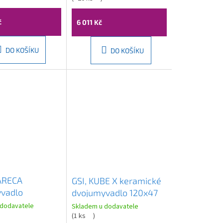
č
6 011 Kč
DO KOŠÍKU
DO KOŠÍKU
ARECA
GSI, KUBE X keramické
vadlo
dvojumyvadlo 120x47
cm, litý
cm, bílá ExtraGlasse,
 dodavatele
Skladem u dodavatele
bílá, AC161
9425111
(
1 ks
)