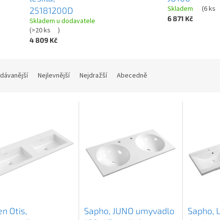
Skladem
(
6 ks
25181200D
6 871 Kč
Skladem u dodavatele
(
>20 ks
)
4 809 Kč
dávanější
Nejlevnější
Nejdražší
Abecedně
n Otis,
Sapho, JUNO umyvadlo
Sapho, 