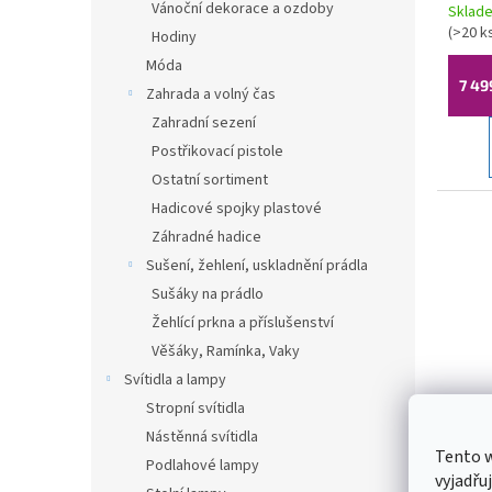
do de
Vánoční dekorace a ozdoby
Sklad
bílá
(
>20 k
Hodiny
Móda
7 49
Zahrada a volný čas
Zahradní sezení
Postřikovací pistole
Ostatní sortiment
Hadicové spojky plastové
Záhradné hadice
Sušení, žehlení, uskladnění prádla
Sušáky na prádlo
Žehlící prkna a příslušenství
Věšáky, Ramínka, Vaky
Svítidla a lampy
Stropní svítidla
Mexe
Nástěnná svítidla
Tento 
umyv
Podlahové lampy
vyjadřu
do de
Sklad