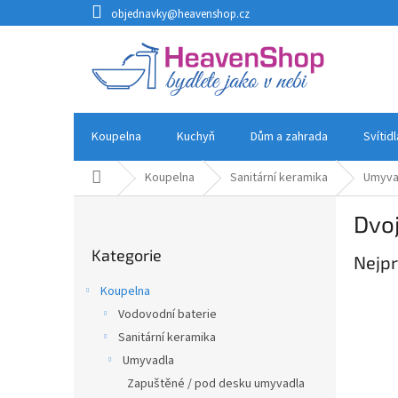
Přejít
objednavky@heavenshop.cz
na
obsah
Koupelna
Kuchyň
Dům a zahrada
Svítid
Domů
Koupelna
Sanitární keramika
Umyva
P
Dvo
o
Přeskočit
s
Kategorie
kategorie
Nejpr
t
r
Koupelna
a
Vodovodní baterie
n
Sanitární keramika
n
í
Umyvadla
p
Zapuštěné / pod desku umyvadla