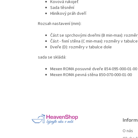
Kovová rukojeť
Sada těsnění
Hliníkový práh dveří
Rozsah nastavení (mm):
Část se sprchovými dveřmi (B min-max): rozměr
Část - fixní stěna (C min-max): rozměry v tabulce
Dveře (D): rozměry v tabulce dole
sada se skládá:
Mexen ROMA posuvné dveře 854-095-000-01-00
Mexen ROMA pevná stěna 850-070-000-01-00
Z
á
p
a
Inform
t
O nás
í