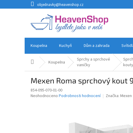
Přejít
objednavky@heavenshop.cz
na
obsah
Koupelna
Kuchyň
Dům a zahrada
Svítid
Sprchy a sprchové
Sprc
Domů
Koupelna
vaničky
kout
Mexen Roma sprchový kout 9
854-095-070-01-00
Průměrné
Neohodnoceno
Podrobnosti hodnocení
Značka:
Mexen
hodnocení
produktu
je
0,0
z
5