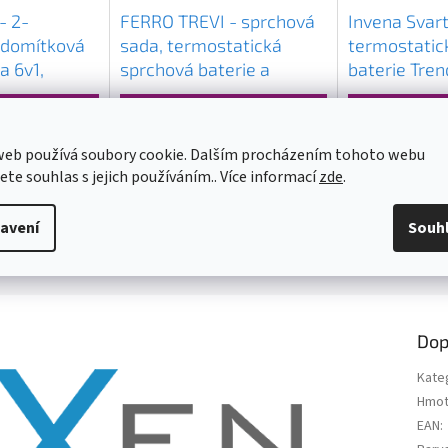
- 2-
FERRO TREVI - sprchová
Invena Svart
odomítková
sada, termostatická
termostatic
a 6v1,
sprchová baterie a
baterie Tren
709105775
hlavice 30x30cm, chrom,
sprchovou s
NP75SQ-TRV7U
25x25 cm, c
5 778 Kč
3 321 Kč
INV-AU-85-
web používá soubory cookie. Dalším procházením tohoto webu
jete souhlas s jejich používáním.. Více informací
zde
.
 KOŠÍKU
DO KOŠÍKU
D
avení
Souh
Dop
Kate
Hmot
EAN
: