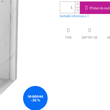
Přidat do koš
Detailní informace
TISK
ZEPTAT SE
H
10 009 Kč
–26 %