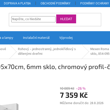
DOPRAVA A PLATBA
OBCHODNÍ PODMÍNKY
PODMÍNKY OCHRANY 
HLEDAT
la a lampy
Instalační materiál
Výprodej
hové
Rohový – jednostranný, jednokřídlový s
Mexen Roma s
y
dělenými dveřmi
sklo, 854-095
5x70cm, 6mm sklo, chromový profil-č
10 009 Kč
–26 %
7 359 Kč
Můžeme doručit do:
28.8.2026
Měrná
cena: