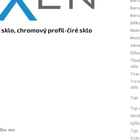
Barv
Barva
Barva
Délk
klo, chromový profil-čiré sklo
Mater
Mont
Séri
Šířka
Tlou
skla
:
Tvar
Tvrz
sklo
:
Typ
:
Typ 
Výro
Výšk
žbu: ano
Typ
:
Ochr