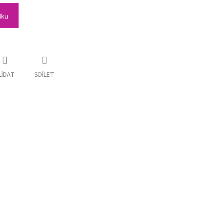
íku
LÍDAT
SDÍLET