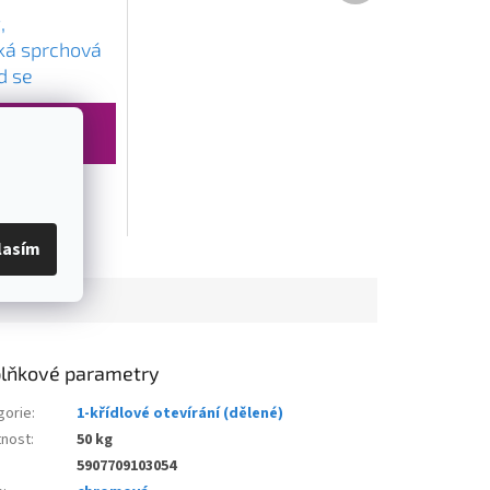
,
ká sprchová
d se
adou Svart
hromová,
001-X
O KOŠÍKU
lasím
lňkové parametry
gorie
:
1-křídlové otevírání (dělené)
nost
:
50 kg
5907709103054