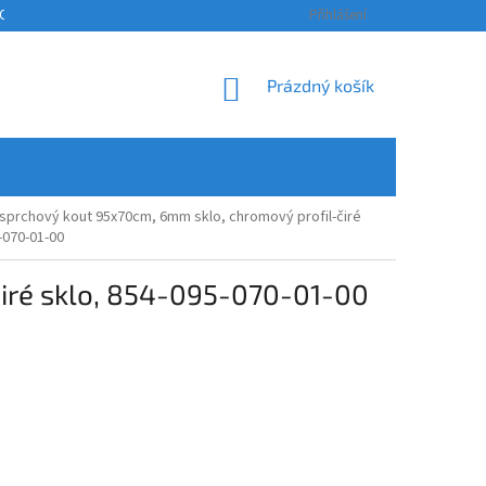
OSOBNÍCH ÚDAJŮ
KONTAKTY
ODSTOUPENÍ OD SMLOUVY A REKLAM
Přihlášení
NÁKUPNÍ
Prázdný košík
KOŠÍK
prchový kout 95x70cm, 6mm sklo, chromový profil-čiré
-070-01-00
iré sklo, 854-095-070-01-00