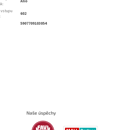
Ano
ak
:
 vstupu
602
:
5907709103054
Naše úspěchy