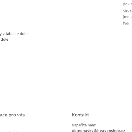
povl
Šírka
(mm)
EAN
:
y v tabulce dole
 dole
ace pro vás
Kontakt
Napešte nám:
objednavky@heavenshop.cz