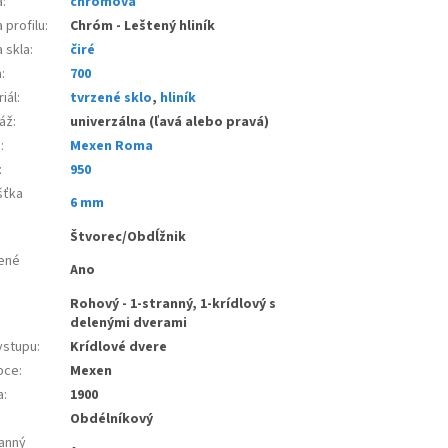
a
:
chromová
 profilu
:
Chróm - Leštený hliník
 skla
:
čiré
a
:
700
iál
:
tvrzené sklo
,
hliník
áž
:
univerzálna (ľavá alebo pravá)
e
:
Mexen Roma
:
950
šťka
6 mm
:
Štvorec/Obdĺžnik
ené
Ano
Rohový - 1-stranný, 1-krídlový s
delenými dverami
vstupu
:
Krídlové dvere
bce
:
Mexen
a
:
1900
Obdélníkový
anný