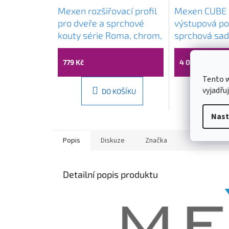
Mexen rozšiřovací profil
Mexen CUBE 
pro dveře a sprchové
výstupová p
kouty série Roma, chrom,
sprchová sad
850-324-01
Chrom, 5907
779 Kč
4 059 Kč
Tento 
vyjadřu
DO KOŠÍKU
DO
Nast
Popis
Diskuze
Značka
Detailní popis produktu