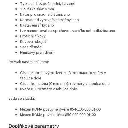
Typ skla: bezpečnostní, tvrzené
Tloušťka skla: 6 mm
Nátěr pro snadné čištění: ano
Nerovnosti vyrovnávací stěny: ano
Nastavení šířky: ano
Lze namontovat na sprchovou vaničku nebo dlažbu: ano
Profil: hliníkový
Kovová rukojeť
Sada těsnění
Hliníkový práh dveří
Rozsah nastavení (mm):
Část se sprchovými dveřmi (B min-max): rozměry v
tabulce dole
Část - fixní stěna (C min-max): rozměry v tabulce dole
Dveře (D): rozměry v tabulce dole
sada se skládá:
Mexen ROMA posuvné dveře 854-110-000-01-00
Mexen ROMA pevná stěna 850-090-000-01-00
Doplňkové parametry