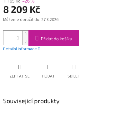
11 165 Kč
–26 %
8 209 Kč
Můžeme doručit do:
27.8.2026
Měrná
cena:
Přidat do košíku
Detailní informace
ZEPTAT SE
HLÍDAT
SDÍLET
Související produkty