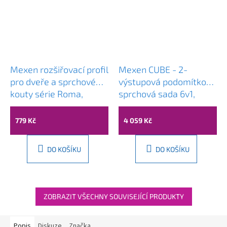
Mexen rozšiřovací profil
Mexen CUBE - 2-
pro dveře a sprchové
výstupová podomítková
kouty série Roma,
sprchová sada 6v1,
chrom, 850-324-01
Chrom, 5907709105775
779 Kč
4 059 Kč
DO KOŠÍKU
DO KOŠÍKU
ZOBRAZIT VŠECHNY SOUVISEJÍCÍ PRODUKTY
Popis
Diskuze
Značka