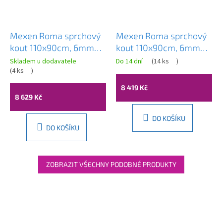
Mexen Roma sprchový
Mexen Roma sprchový
kout 110x90cm, 6mm
kout 110x90cm, 6mm
sklo, chromový profil-
sklo, černý profil-čiré
Skladem u dodavatele
Do 14 dní
(
14 ks
)
šedé sklo, 854-110-
(
4 ks
)
sklo, 854-110-090-70-
090-01-40
00
8 419 Kč
8 629 Kč
DO KOŠÍKU
DO KOŠÍKU
ZOBRAZIT VŠECHNY PODOBNÉ PRODUKTY
Z
á