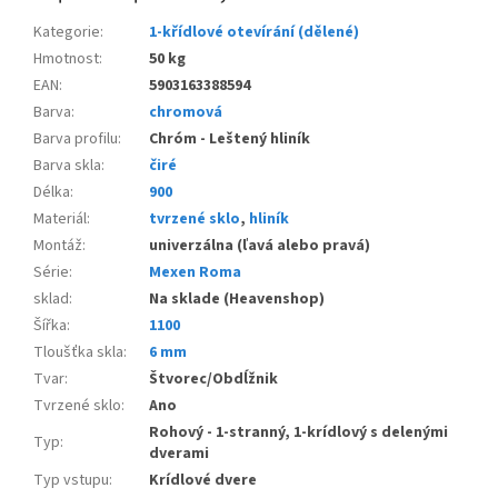
Kategorie
:
1-křídlové otevírání (dělené)
Hmotnost
:
50 kg
EAN
:
5903163388594
Barva
:
chromová
Barva profilu
:
Chróm - Leštený hliník
Barva skla
:
čiré
Délka
:
900
Materiál
:
tvrzené sklo
,
hliník
Montáž
:
univerzálna (ľavá alebo pravá)
Série
:
Mexen Roma
sklad
:
Na sklade (Heavenshop)
Šířka
:
1100
Tloušťka skla
:
6 mm
Tvar
:
Štvorec/Obdĺžnik
Tvrzené sklo
:
Ano
Rohový - 1-stranný, 1-krídlový s delenými
Typ
:
dverami
Typ vstupu
:
Krídlové dvere