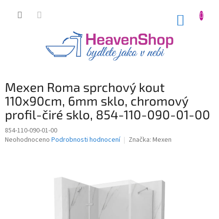
Přejít
na
NÁKUP
obsah
KOŠÍK
Mexen Roma sprchový kout
110x90cm, 6mm sklo, chromový
profil-čiré sklo, 854-110-090-01-00
854-110-090-01-00
Průměrné
Neohodnoceno
Podrobnosti hodnocení
Značka:
Mexen
hodnocení
produktu
je
0,0
z
5
hvězdiček.