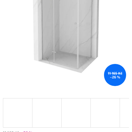
11 165 Kč
–26 %