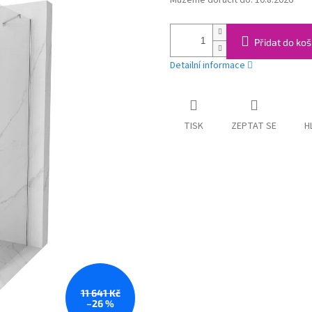
Můžeme doručit do:
10.8.2026
cena:
Přidat do koš
Detailní informace
TISK
ZEPTAT SE
H
11 641 Kč
–26 %