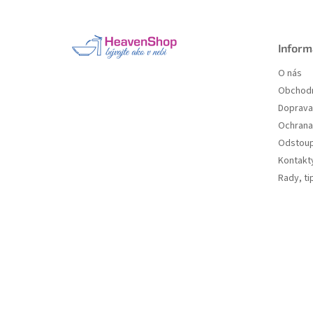
á
p
a
Inform
t
O nás
í
Obchodn
Doprava 
Ochrana
Odstoup
Kontakt
Rady, ti