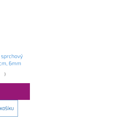
sprchový
0cm, 6mm
ofil-čiré
)
0-110-70-00
 KOŠÍKU