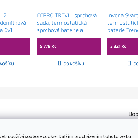
- 2-
FERRO TREVI - sprchová
Invena Svart
odomítková
sada, termostatická
termostatic
a 6v1,
sprchová baterie a
baterie Tren
709105775
hlavice 30x30cm, chrom,
sprchovou s
NP75SQ-TRV7U
25x25 cm, c
5 778 Kč
3 321 Kč
INV-AU-85-
 KOŠÍKU
DO KOŠÍKU
D
Dop
Kate
Hmot
web používá soubory cookie. Dalším procházením tohoto webu