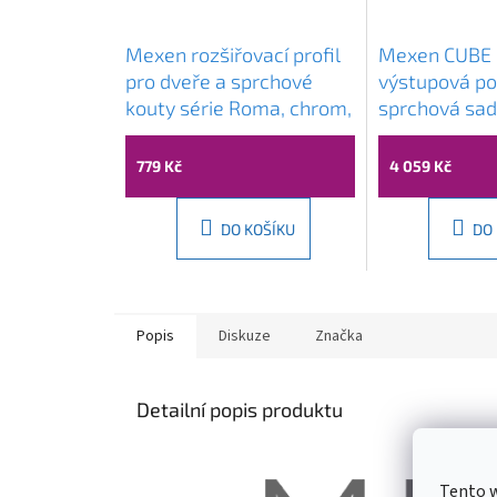
Mexen rozšiřovací profil
Mexen CUBE 
pro dveře a sprchové
výstupová p
kouty série Roma, chrom,
sprchová sad
850-324-01
Chrom, 5907
779 Kč
4 059 Kč
DO KOŠÍKU
DO
Popis
Diskuze
Značka
Detailní popis produktu
Tento 