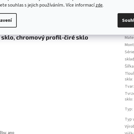
EAN
:
jete souhlas s jejich používáním.. Více informací
zde
.
Barv
Barva
avení
Souh
Barva
Délk
klo, chromový profil-čiré sklo
Mater
Mont
Séri
skla
Šířka
Tlou
skla
:
Tvar
Tvrz
sklo
:
Typ
:
Typ 
Výro
žbu: ano
Výšk