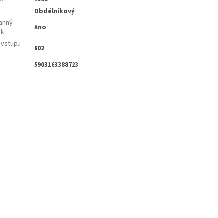
Obdélníkový
anný
Ano
ak
:
 vstupu
602
:
5903163388723