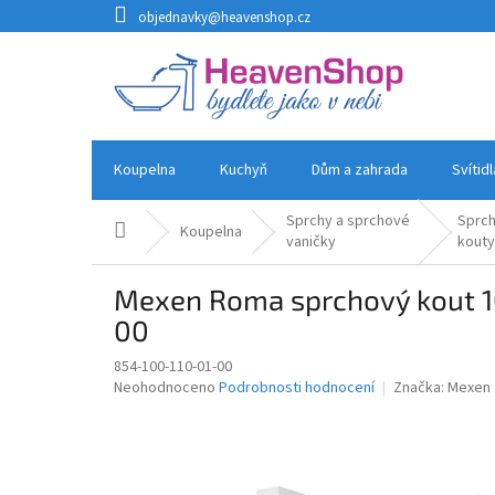
Přejít
objednavky@heavenshop.cz
na
obsah
Koupelna
Kuchyň
Dům a zahrada
Svítid
Sprchy a sprchové
Sprc
Domů
Koupelna
vaničky
kouty
Mexen Roma sprchový kout 10
00
854-100-110-01-00
Průměrné
Neohodnoceno
Podrobnosti hodnocení
Značka:
Mexen
hodnocení
produktu
je
0,0
z