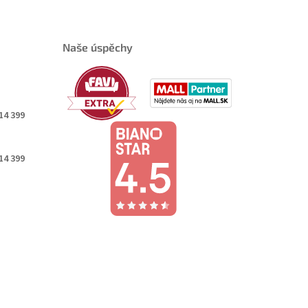
Naše úspěchy
14 399
14 399