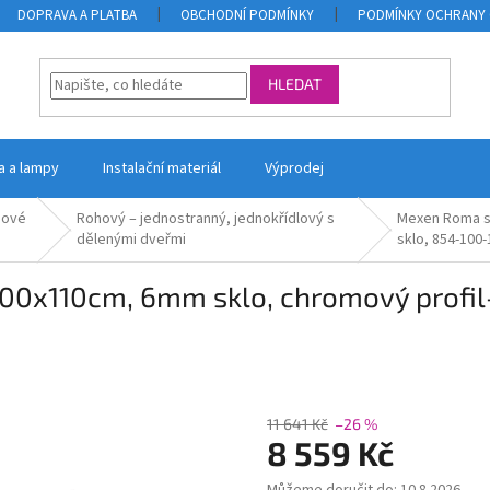
DOPRAVA A PLATBA
OBCHODNÍ PODMÍNKY
PODMÍNKY OCHRANY 
HLEDAT
la a lampy
Instalační materiál
Výprodej
hové
Rohový – jednostranný, jednokřídlový s
Mexen Roma sp
dělenými dveřmi
sklo, 854-100-
0x110cm, 6mm sklo, chromový profil-č
11 641 Kč
–26 %
8 559 Kč
Měrná