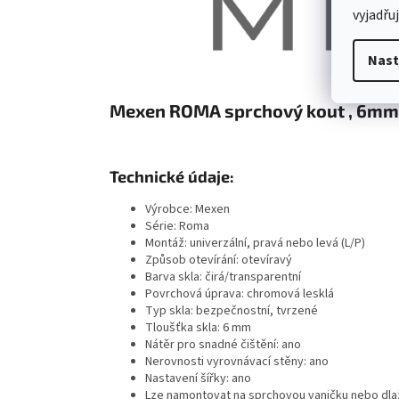
vyjadřu
Nast
Mexen ROMA sprchový kout , 6mm s
Technické údaje:
Výrobce: Mexen
Série: Roma
Montáž: univerzální, pravá nebo levá (L/P)
Způsob otevírání: otevíravý
Barva skla: čirá/transparentní
Povrchová úprava: chromová lesklá
Typ skla: bezpečnostní, tvrzené
Tloušťka skla: 6 mm
Nátěr pro snadné čištění: ano
Nerovnosti vyrovnávací stěny: ano
Nastavení šířky: ano
Lze namontovat na sprchovou vaničku nebo dla