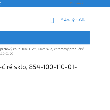
OSOBNÍCH ÚDAJŮ
KONTAKTY
ODSTOUPENÍ OD SMLOUVY A REKLAM
Přihlášení
NÁKUPNÍ
Prázdný košík
KOŠÍK
rchový kout 100x110cm, 6mm sklo, chromový profil-čiré
110-01-00
iré sklo, 854-100-110-01-