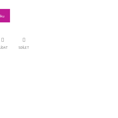
íku
LÍDAT
SDÍLET