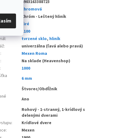
5903163388723
a
:
chromová
 profilu
:
Chróm - Leštený hliník
lasím
 skla
:
čiré
a
:
1100
iál
:
tvrzené sklo
,
hliník
áž
:
univerzálna (ľavá alebo pravá)
e
:
Mexen Roma
d
:
Na sklade (Heavenshop)
:
1000
šťka
6 mm
:
Štvorec/Obdĺžnik
ené
Ano
Rohový - 1-stranný, 1-krídlový s
delenými dverami
vstupu
:
Krídlové dvere
bce
:
Mexen
a
:
1900