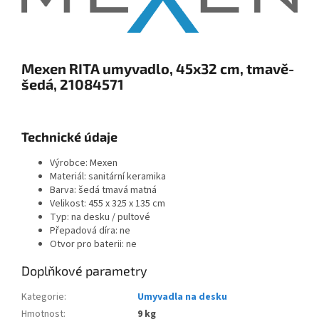
Mexen RITA umyvadlo, 45x32 cm, tmavě-
šedá, 21084571
Technické údaje
Výrobce: Mexen
Materiál: sanitární keramika
Barva: šedá tmavá matná
Velikost: 455 x 325 x 135 cm
Typ: na desku / pultové
Přepadová díra: ne
Otvor pro baterii: ne
Doplňkové parametry
Kategorie
:
Umyvadla na desku
Hmotnost
:
9 kg