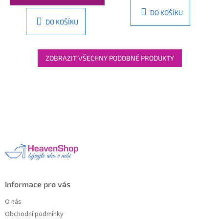
DO KOŠÍKU
DO KOŠÍKU
ZOBRAZIT VŠECHNY PODOBNÉ PRODUKTY
Z
á
p
a
t
í
Informace pro vás
O nás
Obchodní podmínky