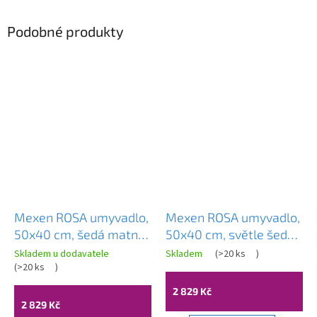
Podobné produkty
Mexen ROSA umyvadlo,
Mexen ROSA umyvadlo,
50x40 cm, šedá matná,
50x40 cm, světle šedá
21095071
matná, 21095061
Skladem u dodavatele
Skladem
(
>20 ks
)
(
>20 ks
)
2 829 Kč
2 829 Kč