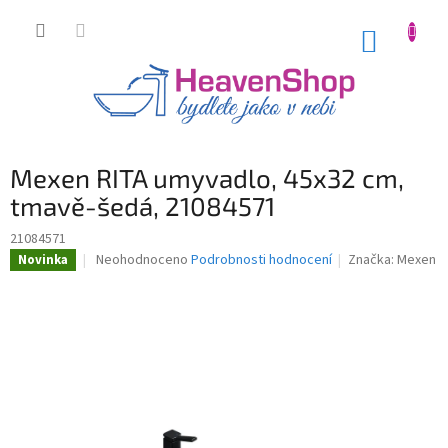
Přejít
na
NÁKUP
obsah
KOŠÍK
Mexen RITA umyvadlo, 45x32 cm,
tmavě-šedá, 21084571
21084571
Průměrné
Neohodnoceno
Podrobnosti hodnocení
Značka:
Mexen
Novinka
hodnocení
produktu
je
0,0
z
5
hvězdiček.