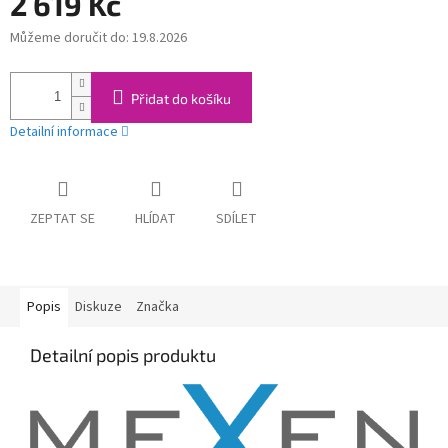
2 619 Kč
Můžeme doručit do:
19.8.2026
Měrná
cena:
Přidat do košíku
Detailní informace
ZEPTAT SE
HLÍDAT
SDÍLET
Popis
Diskuze
Značka
Detailní popis produktu