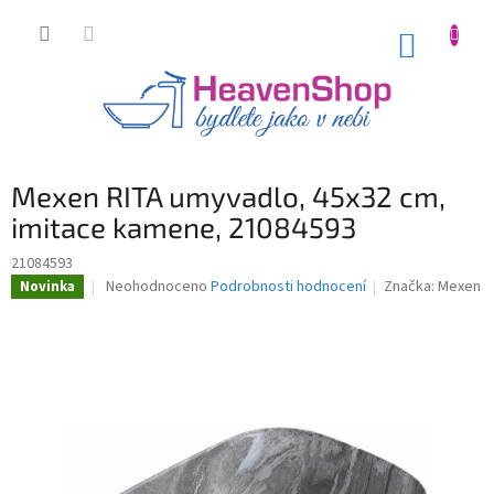
Přejít
na
NÁKUP
obsah
KOŠÍK
Mexen RITA umyvadlo, 45x32 cm,
imitace kamene, 21084593
21084593
Průměrné
Neohodnoceno
Podrobnosti hodnocení
Značka:
Mexen
Novinka
hodnocení
produktu
je
0,0
z
5
hvězdiček.