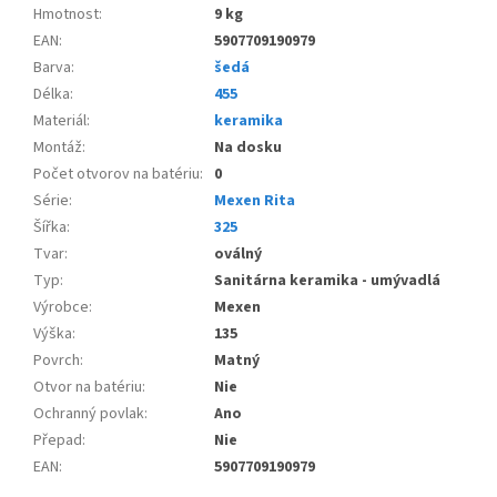
Hmotnost
:
9 kg
EAN
:
5907709190979
Barva
:
šedá
Délka
:
455
Materiál
:
keramika
Montáž
:
Na dosku
Počet otvorov na batériu
:
0
Série
:
Mexen Rita
Šířka
:
325
Tvar
:
oválný
Typ
:
Sanitárna keramika - umývadlá
Výrobce
:
Mexen
Výška
:
135
Povrch
:
Matný
Otvor na batériu
:
Nie
Ochranný povlak
:
Ano
Přepad
:
Nie
EAN
:
5907709190979