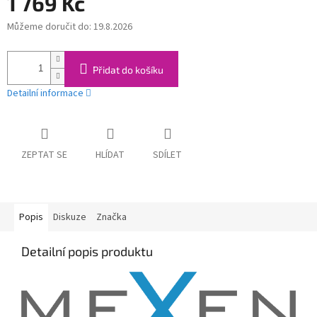
1 769 Kč
Můžeme doručit do:
19.8.2026
Měrná
cena:
Přidat do košíku
Detailní informace
ZEPTAT SE
HLÍDAT
SDÍLET
Popis
Diskuze
Značka
Detailní popis produktu