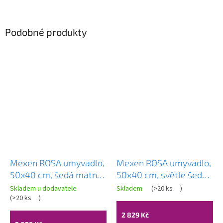
Podobné produkty
Mexen ROSA umyvadlo,
Mexen ROSA umyvadlo,
50x40 cm, šedá matná,
50x40 cm, světle šedá
21095071
matná, 21095061
Skladem u dodavatele
Skladem
(
>20 ks
)
(
>20 ks
)
2 829 Kč