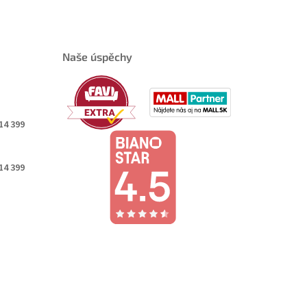
Naše úspěchy
14 399
14 399