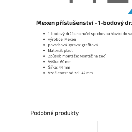
Mexen příslušenství - 1-bodový dr
1-bodový držák na ruční sprchovou hlavici do 
výrobce: Mexen
povrchová úprava: grafitová
Materiál: plast
Způsob montáže: Montáž na zeď
Výška: 60 mm
Šířka: 44 mm
Vzdálenost od zdi: 42 mm
Podobné produkty