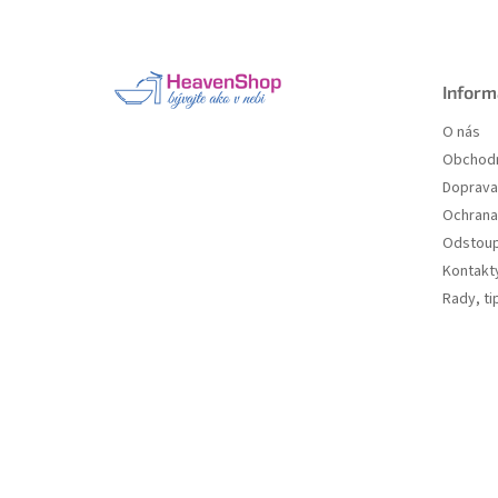
Z
á
p
a
Inform
t
O nás
í
Obchodn
Doprava 
Ochrana
Odstoup
Kontakt
Rady, ti