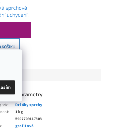
E
ká sprchová
dní uchycení,
77200-66
O KOŠÍKU
lasím
lňkové parametry
gorie
:
Držáky sprchy
nost
:
1 kg
5907709117303
a
:
grafitová