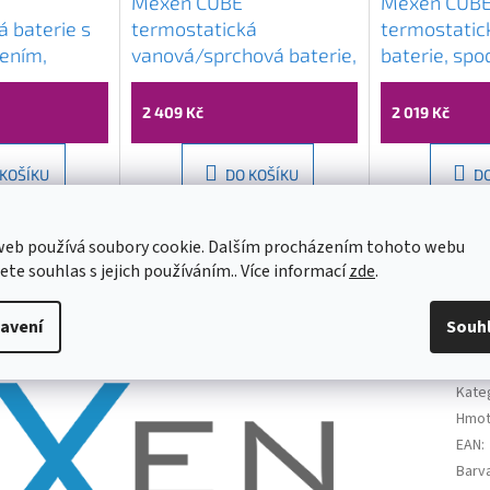
Mexen CUBE
Mexen CUB
 baterie s
termostatická
termostatic
jením,
vanová/sprchová baterie,
baterie, spo
7250-66
grafitová, 77910-66
grafitová, 
2 409 Kč
2 019 Kč
 KOŠÍKU
DO KOŠÍKU
D
web používá soubory cookie. Dalším procházením tohoto webu
jete souhlas s jejich používáním.. Více informací
zde
.
avení
Souh
Dop
Kate
Hmot
EAN
:
Barv