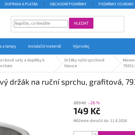
DOPRAVA A PLATBA
OBCHODNÍ PODMÍNKY
PODMÍNKY OCHRANY 
HLEDAT
la a lampy
Instalační materiál
Výprodej
prchové sety a doplňky k
Držáky ruční sprchové
Mexen 
prchám
hlavice
79352-
vý držák na ruční sprchu, grafitová, 7
203 Kč
–26 %
149 Kč
Můžeme doručit do:
11.8.2026
Měrná
cena: