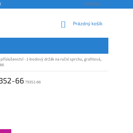
OSOBNÍCH ÚDAJŮ
KONTAKTY
ODSTOUPENÍ OD SMLOUVY A REKLAM
Přihlášení
NÁKUPNÍ
Prázdný košík
KOŠÍK
příslušenství - 1-bodový držák na ruční sprchu, grafitová,
66
9352-66
79352-66