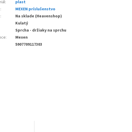
iál
:
plast
e
:
MEXEN príslušenstvo
d
:
Na sklade (Heavenshop)
:
Kulatý
Sprcha - držiaky na sprchu
bce
:
Mexen
5907709117303