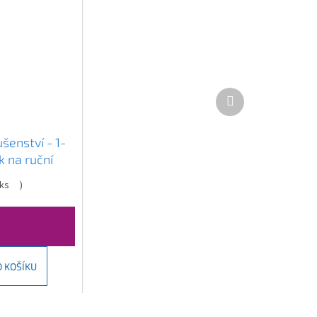
Další
produkt
šenství - 1-
 na ruční
vo-zlatá,
ks
)
O KOŠÍKU