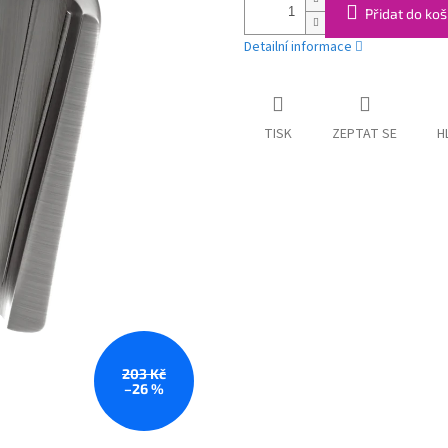
Přidat do koš
Detailní informace
TISK
ZEPTAT SE
H
203 Kč
–26 %