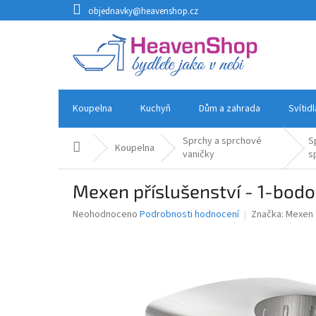
Přejít
objednavky@heavenshop.cz
na
obsah
Koupelna
Kuchyň
Dům a zahrada
Svítid
Sprchy a sprchové
S
Domů
Koupelna
vaničky
s
Mexen příslušenství - 1-bodo
Průměrné
Neohodnoceno
Podrobnosti hodnocení
Značka:
Mexen
hodnocení
produktu
je
0,0
z
5
hvězdiček.