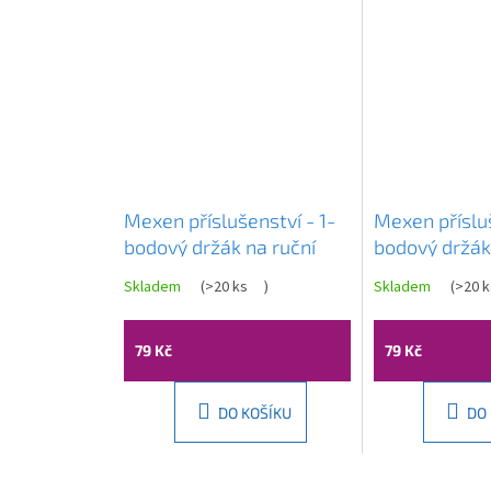
Mexen příslušenství - 1-
Mexen přísluš
bodový držák na ruční
bodový držák
sprchu, chrom, 79352-00
sprchu, bílá,
Skladem
(
>20 ks
)
Skladem
(
>20 k
79 Kč
79 Kč
DO KOŠÍKU
DO