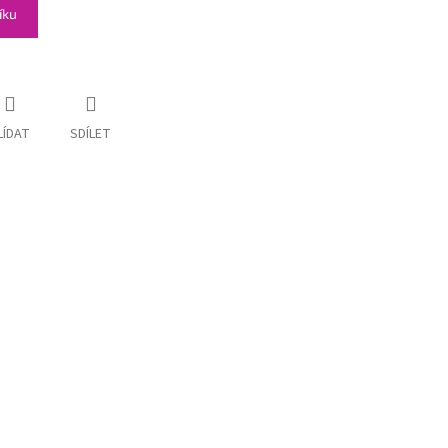
íku
LÍDAT
SDÍLET