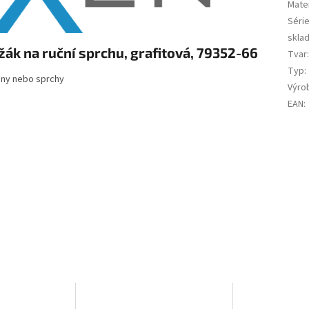
Mater
Séri
skla
žák na ruční sprchu, grafitová, 79352-66
Tvar
Typ
:
vany nebo sprchy
Výro
EAN
: