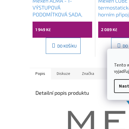
Mexen ALMA - 1-
Mexen CUBE
VÝSTUPOVÁ
termostatická
PODOMÍTKOVÁ SADA,
horním připo
Grafitová,75015-66
grafitová, 7
1 949 Kč
2 089 Kč
DO KOŠÍKU
DO
Tento 
vyjadřu
Popis
Diskuze
Značka
Nast
Detailní popis produktu