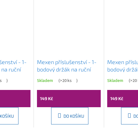
enství - 1-
Mexen příslušenství - 1-
Mexen příslu
 na ruční
bodový držák na ruční
bodový držák
 79352-20
sprchu, zlatá, 79352-50
sprchu, růžo
s
)
Skladem
(
>20 ks
)
Skladem
(
>20 
79352-60
149 Kč
149 Kč
 KOŠÍKU
DO KOŠÍKU
D