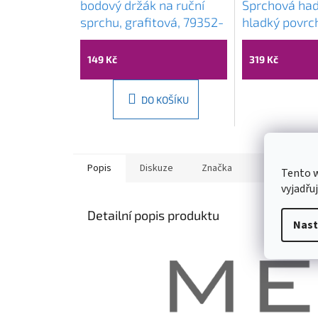
bodový držák na ruční
Sprchová had
sprchu, grafitová, 79352-
hladký povrch
66
79450-66
149 Kč
319 Kč
DO KOŠÍKU
Popis
Diskuze
Značka
Tento 
vyjadřu
Detailní popis produktu
Nast