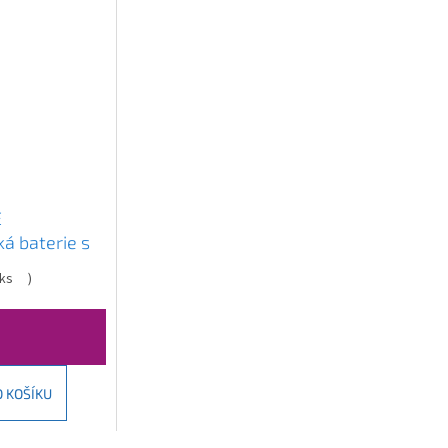
E
á baterie s
jením, zlatá,
ks
)
O KOŠÍKU