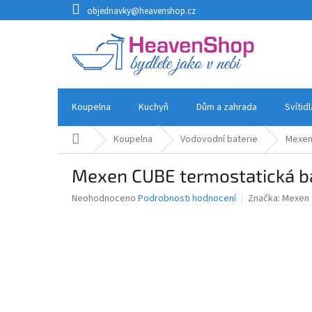
Přejít
objednavky@heavenshop.cz
na
obsah
Koupelna
Kuchyň
Dům a zahrada
Svítid
Domů
Koupelna
Vodovodní baterie
Mexen 
Mexen CUBE termostatická bat
Průměrné
Neohodnoceno
Podrobnosti hodnocení
Značka:
Mexen
hodnocení
produktu
je
0,0
z
5
hvězdiček.