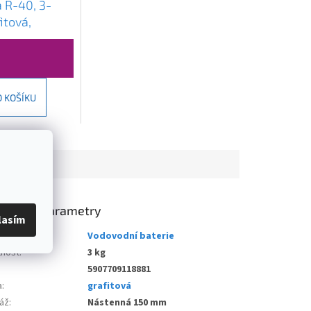
 R-40, 3-
itová,
O KOŠÍKU
lňkové parametry
lasím
gorie
:
Vodovodní baterie
nost
:
3 kg
5907709118881
a
:
grafitová
áž
:
Nástenná 150 mm