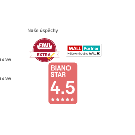
Naše úspěchy
14 399
14 399