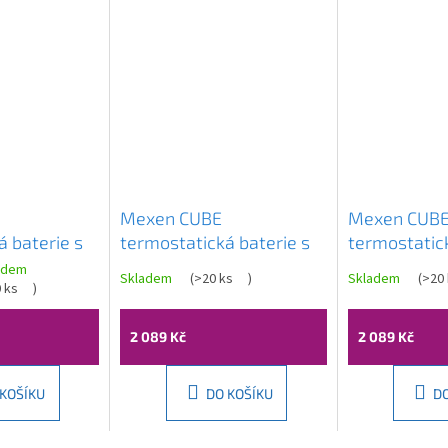
Mexen CUBE
Mexen CUB
 baterie s
termostatická baterie s
termostatick
jením,
horním připojením,
horním připo
adem
Skladem
(
>20 ks
)
Skladem
(
>20 
0-00
 ks
)
růžové-zlato, 77250-60
77250-50
2 089 Kč
2 089 Kč
 KOŠÍKU
DO KOŠÍKU
D