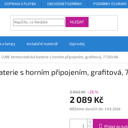
DOPRAVA A PLATBA
OBCHODNÍ PODMÍNKY
PODMÍNKY OCHRANY 
HLEDAT
la a lampy
Instalační materiál
Výprodej
CUBE termostatická baterie s horním připojením, grafitová, 77250-66
erie s horním připojením, grafitová,
2 842 Kč
–26 %
2 089 Kč
Můžeme doručit do:
19.8.2026
Měrná
cena:
Přidat do koš