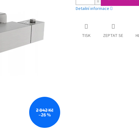
Detailní informace
TISK
ZEPTAT SE
H
2 842 Kč
–26 %