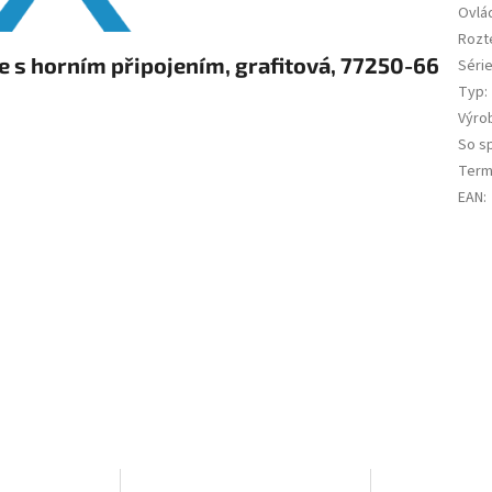
Ovlá
Rozt
 s horním připojením, grafitová, 77250-66
Séri
Typ
:
Výro
So s
Term
EAN
: