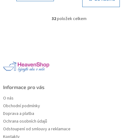
32
položek celkem
O
v
l
Z
á
á
d
p
a
a
c
t
í
í
p
r
v
k
Informace pro vás
y
v
O nás
ý
Obchodní podmínky
p
Doprava a platba
i
s
Ochrana osobních údajů
u
Odstoupení od smlouvy a reklamace
Kontakty