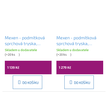
Mexen - podmítková
Mexen - podmítková
sprchová tryska,
sprchová tryska,
čtvercová, 130x130 mm,
čtvercová, 130x130 mm,
Skladem u dodavatele
Skladem u dodavatele
černá, 79366-70
(
>20 ks
)
grafitová, 79366-66
(
>20 ks
)
1 139 Kč
1 279 Kč
DO KOŠÍKU
DO KOŠÍKU