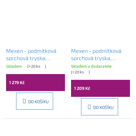
Mexen - podmítková
Mexen - podmítková
sprchová tryska,
sprchová tryska,
čtvercová, 130x130 mm,
čtvercová, 130x130 mm,
Skladem
(
>20 ks
)
Skladem u dodavatele
růžová-zlatá, 79366-60
zlatá, 79366-50
(
>20 ks
)
1 279 Kč
1 209 Kč
DO KOŠÍKU
DO KOŠÍKU