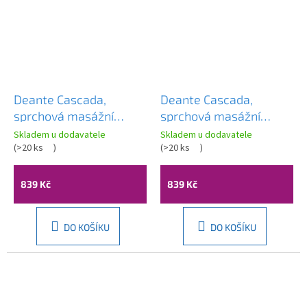
Deante Cascada,
Deante Cascada,
sprchová masážní
sprchová masážní
tryska kulatá 1/2",
tryska hranatá 1/2",
Skladem u dodavatele
Skladem u dodavatele
chromová, NAC_077K
(
>20 ks
)
chromová, NAC_071K
(
>20 ks
)
839 Kč
839 Kč
DO KOŠÍKU
DO KOŠÍKU