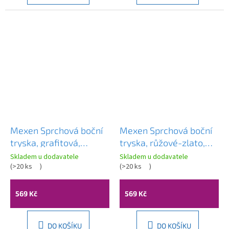
Mexen Sprchová boční
Mexen Sprchová boční
tryska, grafitová,
tryska, růžové-zlato,
79360-66
79360-60
Skladem u dodavatele
Skladem u dodavatele
(
>20 ks
)
(
>20 ks
)
569 Kč
569 Kč
DO KOŠÍKU
DO KOŠÍKU