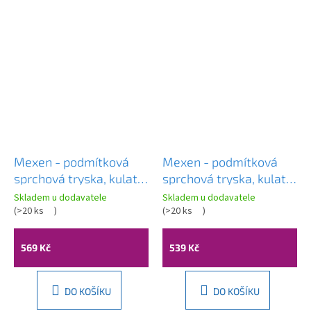
Mexen - podmítková
Mexen - podmítková
sprchová tryska, kulatá,
sprchová tryska, kulatá,
50 mm, růžová-zlatá,
50 mm, zlatá, 79361-50
Skladem u dodavatele
Skladem u dodavatele
79361-60
(
>20 ks
)
(
>20 ks
)
569 Kč
539 Kč
DO KOŠÍKU
DO KOŠÍKU