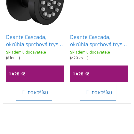
Deante Cascada,
Deante Cascada,
okrúhla sprchová tryska
okrúhla sprchová tryska
pod omietku Ø60mm,
pod omietku Ø60mm,
Skladem u dodavatele
Skladem u dodavatele
čierna matná, DEA-
(
8 ks
)
oceľová, DEA-NAC_F77K
(
>20 ks
)
NAC_N77K
1 428 Kč
1 428 Kč
DO KOŠÍKU
DO KOŠÍKU