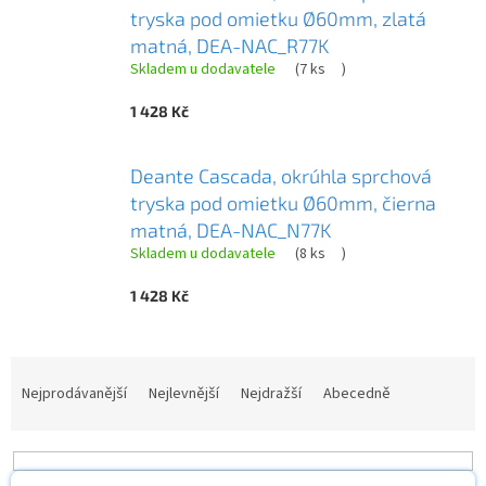
tryska pod omietku Ø60mm, zlatá
matná, DEA-NAC_R77K
Skladem u dodavatele
(
7 ks
)
1 428 Kč
Deante Cascada, okrúhla sprchová
tryska pod omietku Ø60mm, čierna
matná, DEA-NAC_N77K
Skladem u dodavatele
(
8 ks
)
1 428 Kč
Ř
a
Nejprodávanější
Nejlevnější
Nejdražší
Abecedně
z
e
n