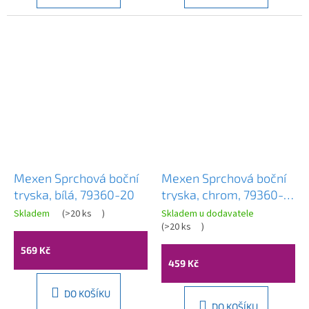
Mexen Sprchová boční
Mexen Sprchová boční
tryska, bílá, 79360-20
tryska, chrom, 79360-
00
Skladem
(
>20 ks
)
Skladem u dodavatele
(
>20 ks
)
569 Kč
459 Kč
DO KOŠÍKU
DO KOŠÍKU