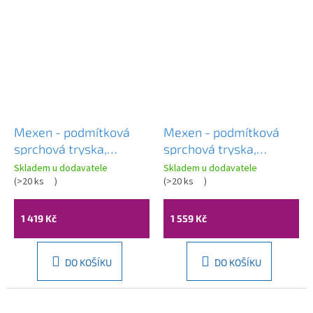
Mexen - podmítková
Mexen - podmítková
sprchová tryska,
sprchová tryska,
čtvercová, 130x120 mm,
čtvercová, 130x120 mm,
Skladem u dodavatele
Skladem u dodavatele
černá, 79365-70
(
>20 ks
)
grafitová, 79365-66
(
>20 ks
)
1 419 Kč
1 559 Kč
DO KOŠÍKU
DO KOŠÍKU