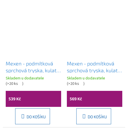
Mexen - podmítková
Mexen - podmítková
sprchová tryska, kulatá,
sprchová tryska, kulatá,
50 mm, černá, 79361-70
50 mm, grafitová,
Skladem u dodavatele
Skladem u dodavatele
(
>20 ks
)
79361-66
(
>20 ks
)
539 Kč
569 Kč
DO KOŠÍKU
DO KOŠÍKU