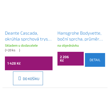
Deante Cascada,
Hansgrohe Bodyvette,
okrúhla sprchová tryska
boční sprcha, průměr
pod omietku Ø60mm,
60 mm, 1 proud,
Skladem u dodavatele
na objednávku
biela matná, DEA-
(
>20 ks
)
chromová, HAN-
NAC_A77K
28466000
2 206
DETAIL
Kč
1 428 Kč
DO KOŠÍKU