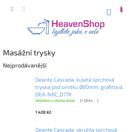
Přejít
na
NÁKUP
obsah
KOŠÍK
Masážní trysky
Nejprodávanější
Deante Cascada, kulatá sprchová
tryska pod omítku Ø60mm, grafitová,
DEA-NAC_D77K
Skladem u dodavatele
(
>20 ks
)
1 428 Kč
Deante Cascada, okrúhla sprchová