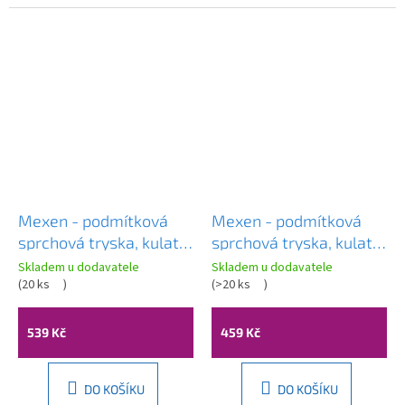
Mexen - podmítková
Mexen - podmítková
sprchová tryska, kulatá
sprchová tryska, kulatá
50 mm, bílá, 79361-20
50 mm, chromová,
Skladem u dodavatele
Skladem u dodavatele
(
20 ks
)
79361-00
(
>20 ks
)
539 Kč
459 Kč
DO KOŠÍKU
DO KOŠÍKU