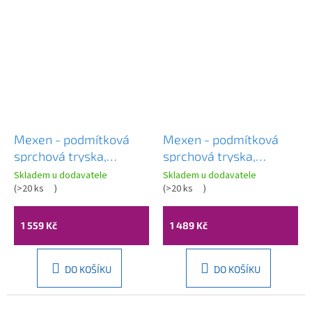
Mexen - podmítková
Mexen - podmítková
sprchová tryska,
sprchová tryska,
čtvercová, 130x120 mm,
čtvercová, 130x120 mm,
Skladem u dodavatele
Skladem u dodavatele
růžová-zlatá, 79365-60
(
>20 ks
)
zlatá, 79365-50
(
>20 ks
)
1 559 Kč
1 489 Kč
DO KOŠÍKU
DO KOŠÍKU