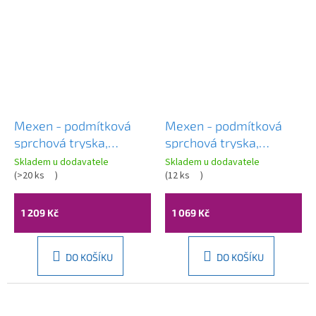
Mexen - podmítková
Mexen - podmítková
sprchová tryska,
sprchová tryska,
čtvercová, 130x130 mm,
čtvercová, 130x130 mm,
Skladem u dodavatele
Skladem u dodavatele
bílá, 79366-20
(
>20 ks
)
chromová, 79366-00
(
12 ks
)
1 209 Kč
1 069 Kč
DO KOŠÍKU
DO KOŠÍKU