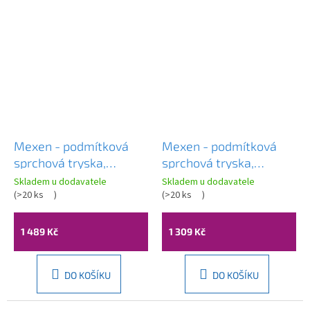
Mexen - podmítková
Mexen - podmítková
sprchová tryska,
sprchová tryska,
čtvercová, 130x120 mm,
čtvercová, 130x120 mm,
Skladem u dodavatele
Skladem u dodavatele
bílá, 79365-20
(
>20 ks
)
chromová, 79365-00
(
>20 ks
)
1 489 Kč
1 309 Kč
DO KOŠÍKU
DO KOŠÍKU