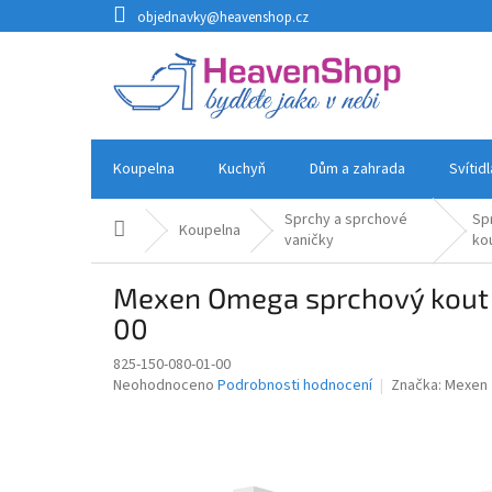
Přejít
objednavky@heavenshop.cz
na
obsah
Koupelna
Kuchyň
Dům a zahrada
Svítid
Sprchy a sprchové
Sp
Domů
Koupelna
vaničky
ko
Mexen Omega sprchový kout 
00
825-150-080-01-00
Průměrné
Neohodnoceno
Podrobnosti hodnocení
Značka:
Mexen
hodnocení
produktu
je
0,0
z