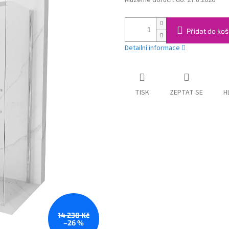
Můžeme doručit do:
27.8.2026
cena:
Přidat do koš
Detailní informace
TISK
ZEPTAT SE
H
14 238 Kč
–26 %