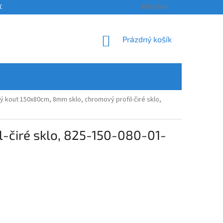
OSOBNÍCH ÚDAJŮ
KONTAKTY
ODSTOUPENÍ OD SMLOUVY A REKLAM
Přihlášení
NÁKUPNÍ
Prázdný košík
KOŠÍK
kout 150x80cm, 8mm sklo, chromový profil-čiré sklo,
-čiré sklo, 825-150-080-01-