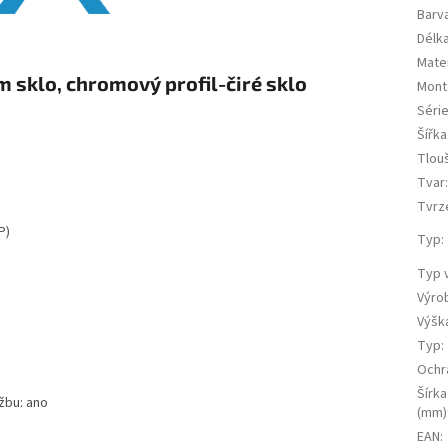
Barva
Délk
Mater
sklo, chromový profil-čiré sklo
Mont
Séri
Šířka
Tlou
Tvar
Tvrz
P)
Typ
:
Typ 
Výro
Výšk
Typ
:
Ochr
Šírka
žbu: ano
(mm)
EAN
: