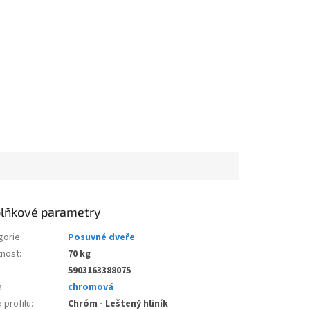
lňkové parametry
gorie
:
Posuvné dveře
nost
:
70 kg
5903163388075
a
:
chromová
 profilu
:
Chróm - Leštený hliník