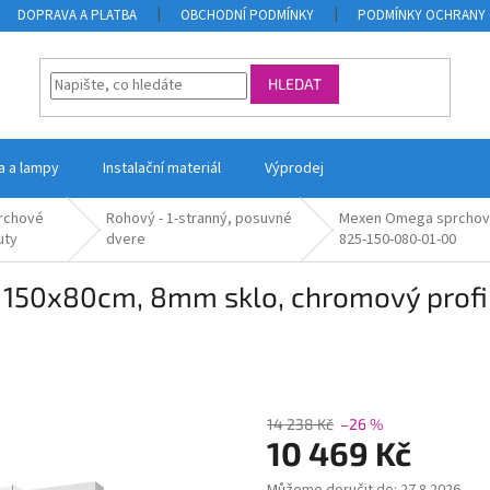
DOPRAVA A PLATBA
OBCHODNÍ PODMÍNKY
PODMÍNKY OCHRANY 
HLEDAT
la a lampy
Instalační materiál
Výprodej
rchové
Rohový - 1-stranný, posuvné
Mexen Omega sprchový 
uty
dvere
825-150-080-01-00
150x80cm, 8mm sklo, chromový profil
14 238 Kč
–26 %
10 469 Kč
Měrná