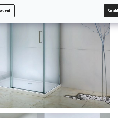
avení
Souh