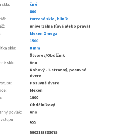
 skla
:
čiré
a
:
800
iál
:
tvrzené sklo
,
hliník
áž
:
univerzálna (ľavá alebo pravá)
e
:
Mexen Omega
:
1500
šťka skla
:
8 mm
:
Štvorec/Obdĺžnik
ené sklo
:
Ano
Rohový - 1-stranný, posuvné
dvere
vstupu
:
Posuvné dvere
bce
:
Mexen
a
:
1900
Obdélníkový
anný povlak
:
Ano
 vstupu
655
:
5903163388075