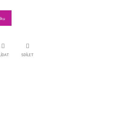
íku
LÍDAT
SDÍLET