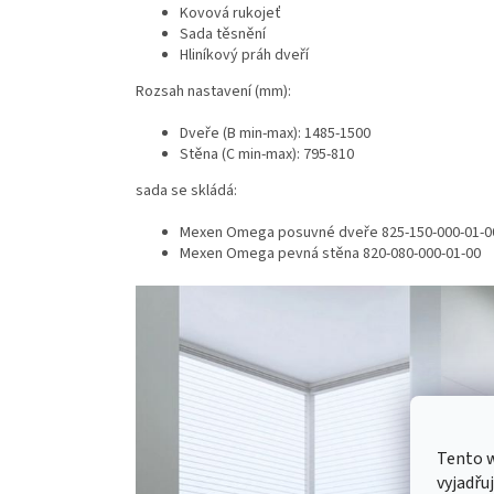
Kovová rukojeť
Sada těsnění
Hliníkový práh dveří
Rozsah nastavení (mm):
Dveře (B min-max): 1485-1500
Stěna (C min-max): 795-810
sada se skládá:
Mexen Omega posuvné dveře 825-150-000-01-0
Mexen Omega pevná stěna 820-080-000-01-00
Tento 
vyjadřu