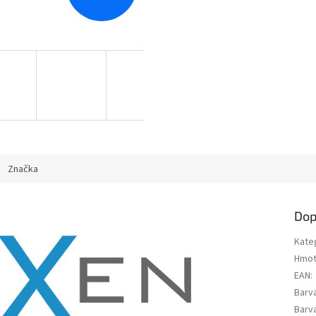
Značka
Dop
Kate
Hmot
EAN
:
Barv
Barva