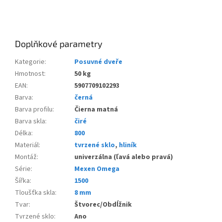
Doplňkové parametry
Kategorie
:
Posuvné dveře
Hmotnost
:
50 kg
EAN
:
5907709102293
Barva
:
černá
Barva profilu
:
Čierna matná
Barva skla
:
čiré
Délka
:
800
Materiál
:
tvrzené sklo
,
hliník
Montáž
:
univerzálna (ľavá alebo pravá)
Série
:
Mexen Omega
Šířka
:
1500
Tloušťka skla
:
8 mm
Tvar
:
Štvorec/Obdĺžnik
Tvrzené sklo
:
Ano