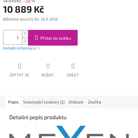
14 810 Kč
–26 %
10 889 Kč
Můžeme doručit do:
28.8.2026
Měrná
cena:
Přidat do košíku
Detailní informace
ZEPTAT SE
HLÍDAT
SDÍLET
Popis
Související soubory (1)
Diskuze
Značka
Detailní popis produktu