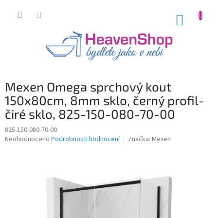
Přejít
na
NÁKUP
obsah
KOŠÍK
Mexen Omega sprchový kout
150x80cm, 8mm sklo, černý profil-
čiré sklo, 825-150-080-70-00
825-150-080-70-00
Průměrné
Neohodnoceno
Podrobnosti hodnocení
Značka:
Mexen
hodnocení
produktu
je
0,0
z
5
hvězdiček.