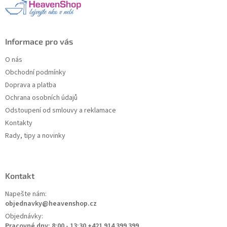
í
Informace pro vás
O nás
Obchodní podmínky
Doprava a platba
Ochrana osobních údajů
Odstoupení od smlouvy a reklamace
Kontakty
Rady, tipy a novinky
Kontakt
Napešte nám:
objednavky@heavenshop.cz
Objednávky:
Pracovné dny: 8:00 - 13:30 +421 914 399 399