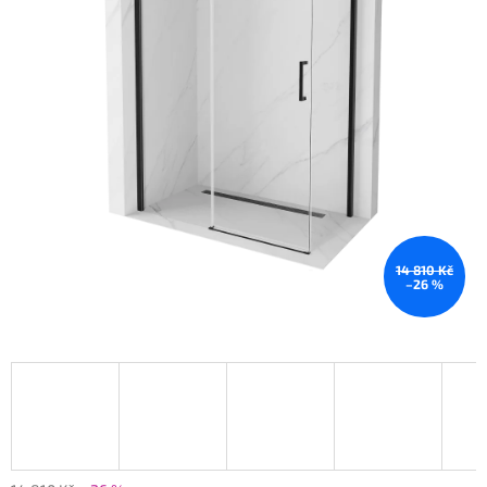
14 810 Kč
–26 %