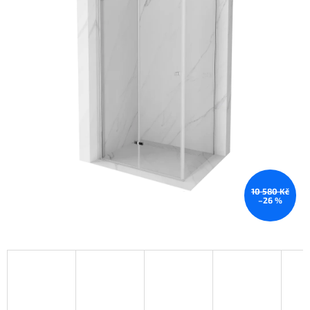
10 580 Kč
–26 %