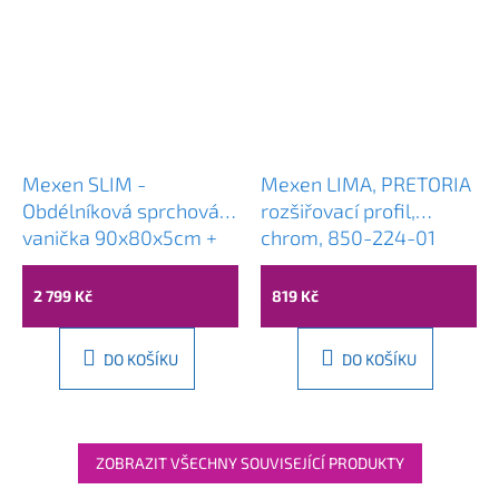
Mexen SLIM -
Mexen LIMA, PRETORIA
Obdélníková sprchová
rozšiřovací profil,
vanička 90x80x5cm +
chrom, 850-224-01
chromový sifon, bílá,
40108090
2 799 Kč
819 Kč
DO KOŠÍKU
DO KOŠÍKU
ZOBRAZIT VŠECHNY SOUVISEJÍCÍ PRODUKTY