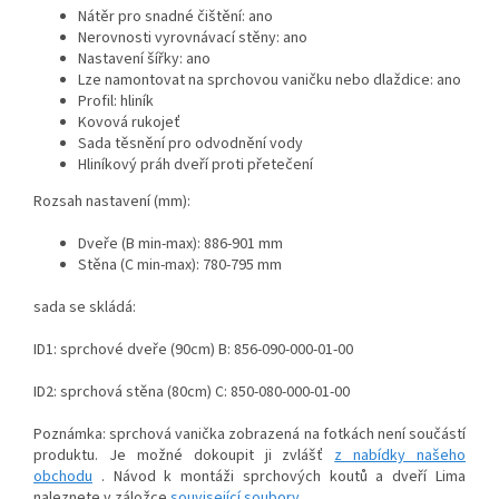
Nátěr pro snadné čištění: ano
Nerovnosti vyrovnávací stěny: ano
Nastavení šířky: ano
Lze namontovat na sprchovou vaničku nebo dlaždice: ano
Profil: hliník
Kovová rukojeť
Sada těsnění pro odvodnění vody
Hliníkový práh dveří proti přetečení
Rozsah nastavení (mm):
Dveře (B min-max): 886-901 mm
Stěna (C min-max): 780-795 mm
sada se skládá:
ID1: sprchové dveře (90cm) B: 856-090-000-01-00
ID2: sprchová stěna (80cm) C: 850-080-000-01-00
Poznámka: sprchová vanička zobrazená na fotkách není součástí
produktu. Je možné dokoupit ji zvlášť
z nabídky našeho
obchodu
. Návod k montáži sprchových koutů a dveří Lima
naleznete v záložce
související soubory
.