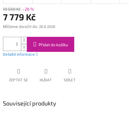
10 580 Kč
–26 %
7 779 Kč
Můžeme doručit do:
28.8.2026
Měrná
cena:
Přidat do košíku
Detailní informace
ZEPTAT SE
HLÍDAT
SDÍLET
Související produkty