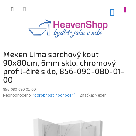
Přejít
na
NÁKUP
obsah
KOŠÍK
Mexen Lima sprchový kout
90x80cm, 6mm sklo, chromový
profil-čiré sklo, 856-090-080-01-
00
856-090-080-01-00
Průměrné
Neohodnoceno
Podrobnosti hodnocení
Značka:
Mexen
hodnocení
produktu
je
0,0
z
5
hvězdiček.