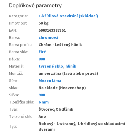
Doplňkové parametry
Kategorie
:
1-křídlové otevírání (skládací)
Hmotnost
:
50 kg
EAN
:
5903163387351
Barva
:
chromová
Barva profilu
:
Chróm - Leštený hliník
Barva skla
:
čiré
Délka
:
800
Materiál
:
tvrzené sklo
,
hliník
Montáž
:
univerzálna (ľavá alebo pravá)
Série
:
Mexen Lima
sklad
:
Na sklade (Heavenshop)
Šířka
:
900
Tloušťka skla
:
6 mm
Tvar
:
Štvorec/Obdĺžnik
Tvrzené sklo
:
Ano
Rohový - 1-stranný, 1-krídlový so skladacími
Typ
:
dverami