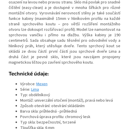
osazení na levou nebo pravou stranu. Sklo má povlak pro snadné
čištění (easy-clean) a je dostupné v mnoha šířkách pro různé
montážní otvory. Vyrovnávání nerovností stěny je také součástí
funkce kabiny (maximálně 15mm v hliníkovém profilu na každé
straně sprchového koutu – pro větší rozšíření montážního
otvoru lze dokoupit rozšiřovací profil). Model lze namontovat na
sprchovou vaničku i přímo na dlažbu. Výška kabiny je 190
centimetrů. Sada obsahuje sadu těsnění pro odvodnění vody a
hliníkový práh, který utěsňuje dveře. Tento sprchový kout se
skládá ze dvou částí: první částí jsou sprchové dveře Lima a
druhá část je pevné sklo, které jsou navzájem propojeny
magnetickou lištou po zavření sprchového koutu.
Technické údaje:
Výrobce:
Mexen
Série:
Lima
Typ: obdélníkový
Montáž: univerzální otočení (montáž), pravá nebo levá
Způsob otevírání: otevírání skládáním
Barva skla: průhledná - průhledná
Povrchová úprava profilu: chromový lesk
Typ skla: bezpečnostní, tvrzené
Tloušťka skla: 6 mm