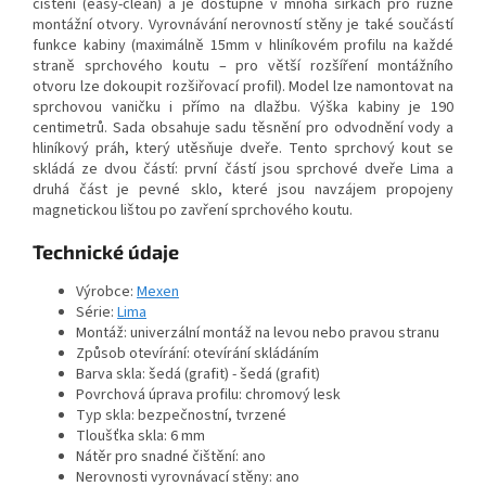
čištění (easy-clean) a je dostupné v mnoha šířkách pro různé
montážní otvory. Vyrovnávání nerovností stěny je také součástí
funkce kabiny (maximálně 15mm v hliníkovém profilu na každé
straně sprchového koutu – pro větší rozšíření montážního
otvoru lze dokoupit rozšiřovací profil). Model lze namontovat na
sprchovou vaničku i přímo na dlažbu. Výška kabiny je 190
centimetrů. Sada obsahuje sadu těsnění pro odvodnění vody a
hliníkový práh, který utěsňuje dveře. Tento sprchový kout se
skládá ze dvou částí: první částí jsou sprchové dveře Lima a
druhá část je pevné sklo, které jsou navzájem propojeny
magnetickou lištou po zavření sprchového koutu.
Technické údaje
Výrobce:
Mexen
Série:
Lima
Montáž: univerzální montáž na levou nebo pravou stranu
Způsob otevírání: otevírání skládáním
Barva skla: šedá (grafit) - šedá (grafit)
Povrchová úprava profilu: chromový lesk
Typ skla: bezpečnostní, tvrzené
Tloušťka skla: 6 mm
Nátěr pro snadné čištění: ano
Nerovnosti vyrovnávací stěny: ano