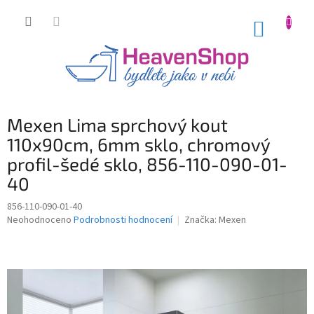
Přejít
na
NÁKUP
obsah
KOŠÍK
Mexen Lima sprchový kout
110x90cm, 6mm sklo, chromový
profil-šedé sklo, 856-110-090-01-
40
856-110-090-01-40
Průměrné
Neohodnoceno
Podrobnosti hodnocení
Značka:
Mexen
hodnocení
produktu
je
0,0
z
5
hvězdiček.