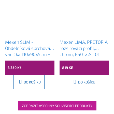
Mexen SLIM -
Mexen LIMA, PRETORIA
Obdélníková sprchová
rozšiřovací profil,
vanička 110x90x5cm +
chrom, 850-224-01
chromový sifon, bílá,
40109011
3 359 Kč
819 Kč
DO KOŠÍKU
DO KOŠÍKU
ZOBRAZIT VŠECHNY SOUVISEJÍCÍ PRODUKTY