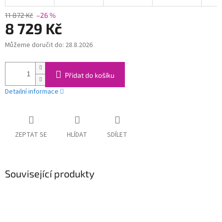
11 872 Kč
–26 %
8 729 Kč
Můžeme doručit do:
28.8.2026
Měrná
cena:
Přidat do košíku
Detailní informace
ZEPTAT SE
HLÍDAT
SDÍLET
Související produkty