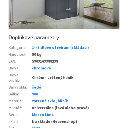
Doplňkové parametry
Kategorie
:
1-křídlové otevírání (skládací)
Hmotnost
:
50 kg
EAN
:
5903163388238
Barva
:
chromová
Barva
Chróm - Leštený hliník
profilu
:
Barva skla
:
šedé
Délka
:
900
Materiál
:
tvrzené sklo
,
hliník
Montáž
:
univerzálna (ľavá alebo pravá)
Série
:
Mexen Lima
sklad
:
Na sklade (Heavenshop)