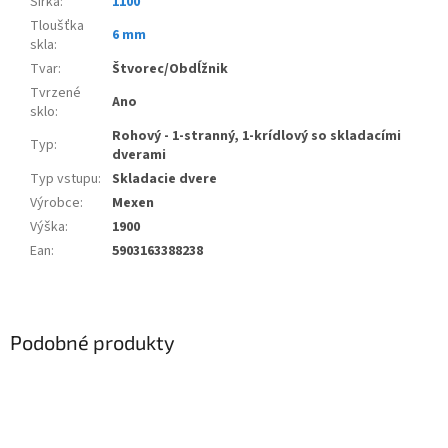
Šířka
:
1100
Tloušťka
6 mm
skla
:
Tvar
:
Štvorec/Obdĺžnik
Tvrzené
Ano
sklo
:
Rohový - 1-stranný, 1-krídlový so skladacími
Typ
:
dverami
Typ vstupu
:
Skladacie dvere
Výrobce
:
Mexen
Výška
:
1900
Ean
:
5903163388238
Podobné produkty