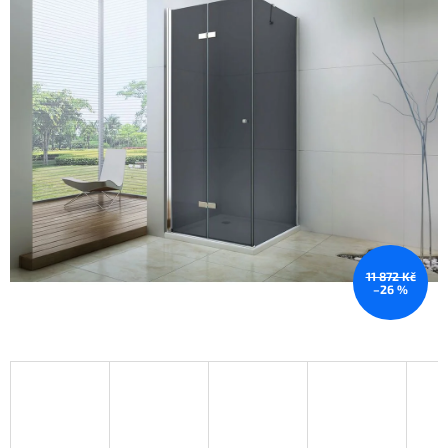
11 872 Kč
–26 %