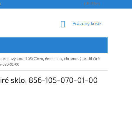
OSOBNÍCH ÚDAJŮ
KONTAKTY
ODSTOUPENÍ OD SMLOUVY A REKLAM
Přihlášení
NÁKUPNÍ
Prázdný košík
KOŠÍK
sprchový kout 105x70cm, 6mm sklo, chromový profil-čiré
5-070-01-00
iré sklo, 856-105-070-01-00