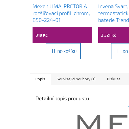
Mexen LIMA, PRETORIA
Invena Svart,
rozšiřovací profil, chrom,
termostatick
850-224-01
baterie Trend
sprchovou sa
25x25 cm, c
819 Kč
3 321 Kč
INV-AU-85-0
DO KOŠÍKU
DO
Popis
Související soubory (1)
Diskuze
Detailní popis produktu