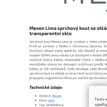
Mexen Lima sprchový kout se sklá
transparentní sklo
Sprchový kout Mexen Lima je vyroben z velmi odoln
Profil je vyroben z hliníku s chromovou úpravou. 
(možnost sklopit panty úplně ke zdi). Montáž je univ
snadné čištění (easy-clean) a je dostupné v mnoha ší
součástí funkce kabiny (maximálně 15mm v hliníkov
montážního otvoru lze dokoupit rozšiřovací profil).
kabiny je 190 centimetrů. Sada obsahuje sadu těsněn
sprchový kout se skládá ze dvou částí: první částí js
propojeny magnetickou lištou po zavření sprchového 
Technické údaje:
Výrobce:
Mexen
Tento 
Série:
Lima
vyjadřu
Typ: obdélníkový