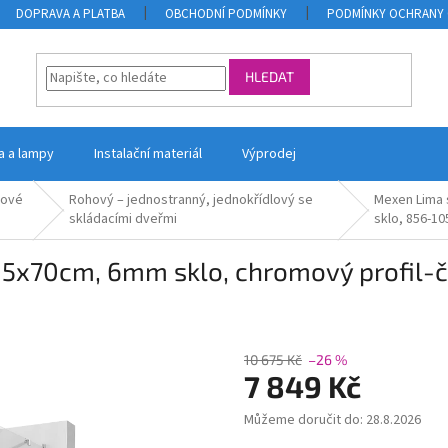
DOPRAVA A PLATBA
OBCHODNÍ PODMÍNKY
PODMÍNKY OCHRANY 
HLEDAT
la a lampy
Instalační materiál
Výprodej
hové
Rohový – jednostranný, jednokřídlový se
Mexen Lima 
skládacími dveřmi
sklo, 856-10
5x70cm, 6mm sklo, chromový profil-č
10 675 Kč
–26 %
7 849 Kč
Můžeme doručit do:
28.8.2026
Měrná
cena: