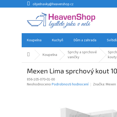
Přejít
objednavky@heavenshop.cz
na
obsah
Koupelna
Kuchyň
Dům a zahrada
Svítid
Sprchy a sprchové
Sprc
Domů
Koupelna
vaničky
kouty
Mexen Lima sprchový kout 10
856-105-070-01-00
Průměrné
Neohodnoceno
Podrobnosti hodnocení
Značka:
Mexen
hodnocení
produktu
je
0,0
z
5