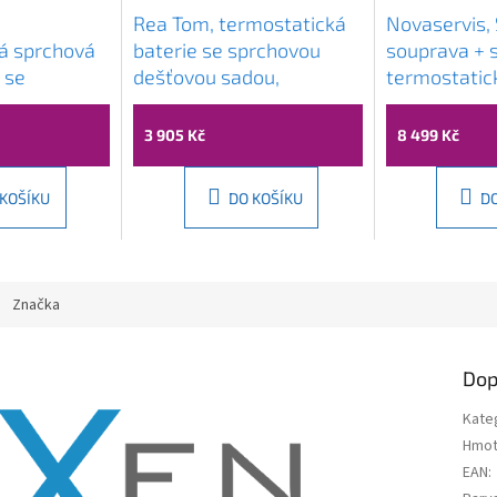
Rea Tom, termostatická
Novaservis,
á sprchová
baterie se sprchovou
souprava + 
 se
dešťovou sadou,
termostatic
dou Svart
chromová, REA-P7100
58962, SET
hromová,
3 905 Kč
8 499 Kč
01-X
 KOŠÍKU
DO KOŠÍKU
D
Značka
Dop
Kate
Hmot
EAN
: