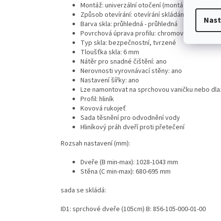
Montáž: univerzální otočení (montáž), pravá ne
Způsob otevírání: otevírání skládáním
Nast
Barva skla: průhledná - průhledná
Povrchová úprava profilu: chromový lesk
Typ skla: bezpečnostní, tvrzené
Tloušťka skla: 6 mm
Nátěr pro snadné čištění: ano
Nerovnosti vyrovnávací stěny: ano
Nastavení šířky: ano
Lze namontovat na sprchovou vaničku nebo dla
Profil: hliník
Kovová rukojeť
Sada těsnění pro odvodnění vody
Hliníkový práh dveří proti přetečení
Rozsah nastavení (mm):
Dveře (B min-max): 1028-1043 mm
Stěna (C min-max): 680-695 mm
sada se skládá:
ID1: sprchové dveře (105cm) B: 856-105-000-01-00