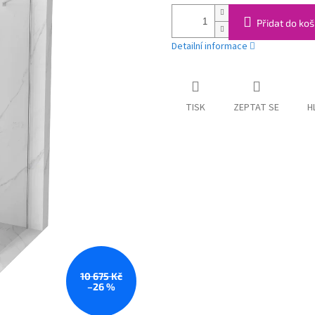
Přidat do koš
Detailní informace
TISK
ZEPTAT SE
H
10 675 Kč
–26 %