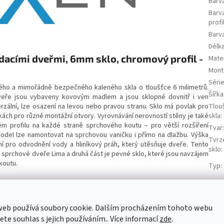
Barv
Barv
profi
Barva
Délk
dacími dveřmi, 6mm sklo, chromový profil -
Mater
Mont
Séri
ého a mimořádně bezpečného kaleného skla o tloušťce 6 milimetrů.
Šířka
Dveře jsou vybaveny kovovým madlem a jsou sklopné dovnitř i ven
Tlou
erzální, lze osazení na levou nebo pravou stranu. Sklo má povlak pro
skla
:
řkách pro různé montážní otvory. Vyrovnávání nerovností stěny je také
ém profilu na každé straně sprchového koutu – pro větší rozšíření
Tvar
 Model lze namontovat na sprchovou vaničku i přímo na dlažbu. Výška
Tvrz
í pro odvodnění vody a hliníkový práh, který utěsňuje dveře. Tento
sklo
:
ou sprchové dveře Lima a druhá část je pevné sklo, které jsou navzájem
koutu.
Typ
:
Typ 
Výro
Výšk
web používá soubory cookie. Dalším procházením tohoto webu
jete souhlas s jejich používáním.. Více informací
zde
.
Typ
: