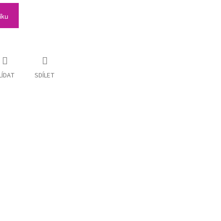
íku
LÍDAT
SDÍLET