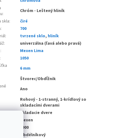
a
:
chromová
a
Chróm - Leštený hliník
lu
:
 skla
:
čiré
a
:
700
iál
:
tvrzené sklo
,
hliník
áž
:
univerzálna (ľavá alebo pravá)
e
:
Mexen Lima
:
1050
šťka
6 mm
:
Štvorec/Obdĺžnik
ené
Ano
Rohový - 1-stranný, 1-krídlový so
skladacími dverami
vstupu
:
Skladacie dvere
bce
:
Mexen
a
:
1900
Obdélníkový