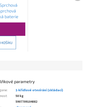
 Sprchová
sprchová
ká baterie
071/TER-0
O KOŠÍKU
lňkové parametry
gorie
:
1-křídlové otevírání (skládací)
nost
:
50 kg
5907709104082