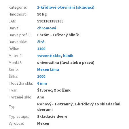
Kategorie
:
1-křídlové otevírání (skládací)
Hmotnost
:
50 kg
EAN
:
5903163388365
Barva
:
chromová
Barva profilu
:
Chróm - Leštený hliník
Barva skla
:
čiré
Délka
:
1100
Materiál
:
tvrzené sklo
,
hliník
Montáž
:
univerzálna (ľavá alebo pravá)
Série
:
Mexen Lima
Šířka
:
1000
Tloušťka skla
:
6 mm
Tvar
:
Štvorec/Obdĺžnik
Tvrzené sklo
:
Ano
Rohový - 1-stranný, 1-krídlový so skladacími
Typ
:
dverami
Typ vstupu
:
Skladacie dvere
Výrobce
:
Mexen