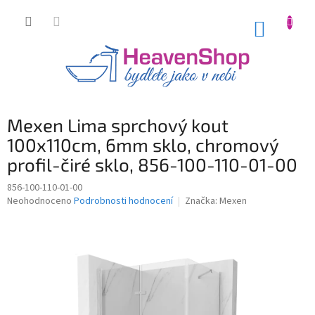
Přejít
na
NÁKUP
obsah
KOŠÍK
Mexen Lima sprchový kout
100x110cm, 6mm sklo, chromový
profil-čiré sklo, 856-100-110-01-00
856-100-110-01-00
Průměrné
Neohodnoceno
Podrobnosti hodnocení
Značka:
Mexen
hodnocení
produktu
je
0,0
z
5
hvězdiček.