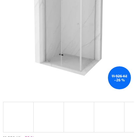
11 926 Kč
–26 %