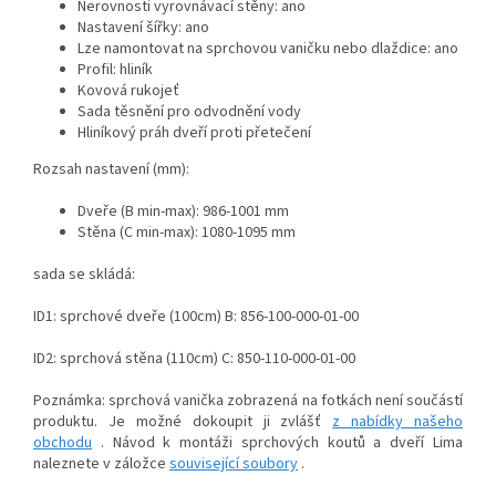
Nerovnosti vyrovnávací stěny: ano
Nastavení šířky: ano
Lze namontovat na sprchovou vaničku nebo dlaždice: ano
Profil: hliník
Kovová rukojeť
Sada těsnění pro odvodnění vody
Hliníkový práh dveří proti přetečení
Rozsah nastavení (mm):
Dveře (B min-max): 986-1001 mm
Stěna (C min-max): 1080-1095 mm
sada se skládá:
ID1: sprchové dveře (100cm) B: 856-100-000-01-00
ID2: sprchová stěna (110cm) C: 850-110-000-01-00
Poznámka: sprchová vanička zobrazená na fotkách není součástí
produktu. Je možné dokoupit ji zvlášť
z nabídky našeho
obchodu
. Návod k montáži sprchových koutů a dveří Lima
naleznete v záložce
související soubory
.