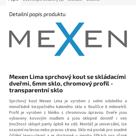
Detailní popis produktu
Mexen Lima sprchový kout se skládacími
dveřmi, 6mm sklo, chromový profil -
transparentní sklo
Sprchový kout Mexen Lima je vyroben z velmi odolného a
mimořádně bezpečného kaleného skla o tloušťce 6 milimetrů.
Profil je vyroben z hliníku s chromovou úpravou. Dveře jsou
vybaveny kovovým madlem a jsou sklopné dovnitř i ven
(možnost sklopit panty úplně ke zdi). Montáž je univerzální, lze
osazení na levou nebo pravou stranu. Sklo má povlak pro snadné
čištění (easy-clean) a je dostupné v mnoha šířkách pro různé