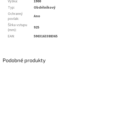
Výška
:
1900
Typ
:
Obdélníkový
Ochranný
Ano
povlak
:
Šírka vstupu
925
(mm)
:
EAN
:
5903163388365
Podobné produkty