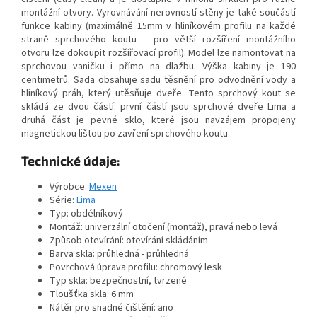
montážní otvory. Vyrovnávání nerovností stěny je také součástí
funkce kabiny (maximálně 15mm v hliníkovém profilu na každé
straně sprchového koutu – pro větší rozšíření montážního
otvoru lze dokoupit rozšiřovací profil). Model lze namontovat na
sprchovou vaničku i přímo na dlažbu. Výška kabiny je 190
centimetrů. Sada obsahuje sadu těsnění pro odvodnění vody a
hliníkový práh, který utěsňuje dveře. Tento sprchový kout se
skládá ze dvou částí: první částí jsou sprchové dveře Lima a
druhá část je pevné sklo, které jsou navzájem propojeny
magnetickou lištou po zavření sprchového koutu.
Technické údaje:
Výrobce:
Mexen
Série:
Lima
Typ: obdélníkový
Montáž: univerzální otočení (montáž), pravá nebo levá
Způsob otevírání: otevírání skládáním
Barva skla: průhledná - průhledná
Povrchová úprava profilu: chromový lesk
Typ skla: bezpečnostní, tvrzené
Tloušťka skla: 6 mm
Nátěr pro snadné čištění: ano