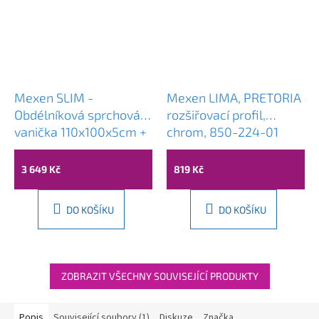
Mexen SLIM -
Mexen LIMA, PRETORIA
Obdélníková sprchová
rozšiřovací profil,
vanička 110x100x5cm +
chrom, 850-224-01
chromový sifon, bílá,
40101011
3 649 Kč
819 Kč
DO KOŠÍKU
DO KOŠÍKU
ZOBRAZIT VŠECHNY SOUVISEJÍCÍ PRODUKTY
Popis
Související soubory (1)
Diskuze
Značka