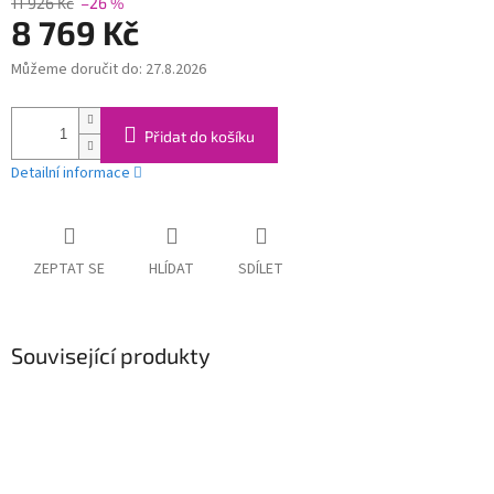
11 926 Kč
–26 %
8 769 Kč
Můžeme doručit do:
27.8.2026
Měrná
cena:
Přidat do košíku
Detailní informace
ZEPTAT SE
HLÍDAT
SDÍLET
Související produkty