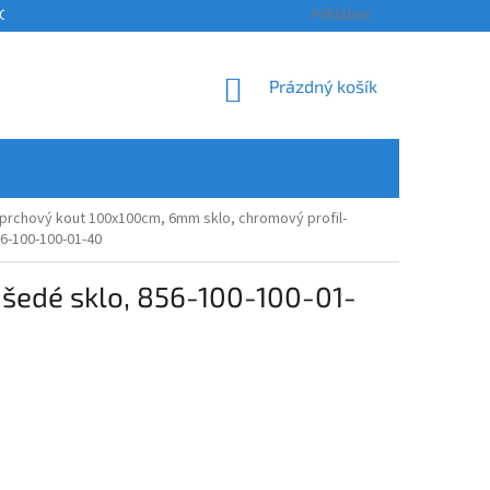
OSOBNÍCH ÚDAJŮ
KONTAKTY
ODSTOUPENÍ OD SMLOUVY A REKLAM
Přihlášení
NÁKUPNÍ
Prázdný košík
KOŠÍK
prchový kout 100x100cm, 6mm sklo, chromový profil-
56-100-100-01-40
šedé sklo, 856-100-100-01-