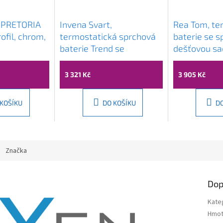
 PRETORIA
Invena Svart,
Rea Tom, te
ofil, chrom,
termostatická sprchová
baterie se 
baterie Trend se
dešťovou sa
sprchovou sadou Svart
chromová, 
25x25 cm, chromová,
3 321 Kč
3 905 Kč
INV-AU-85-001-X
 KOŠÍKU
DO KOŠÍKU
D
Značka
Dop
Kate
Hmot