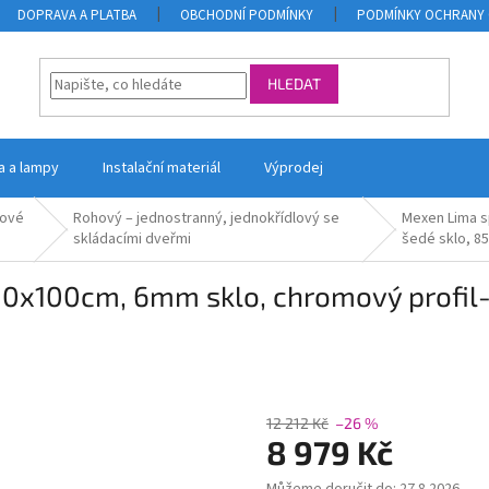
DOPRAVA A PLATBA
OBCHODNÍ PODMÍNKY
PODMÍNKY OCHRANY 
HLEDAT
la a lampy
Instalační materiál
Výprodej
ové
Rohový – jednostranný, jednokřídlový se
Mexen Lima s
skládacími dveřmi
šedé sklo, 8
0x100cm, 6mm sklo, chromový profil-
12 212 Kč
–26 %
8 979 Kč
Měrná