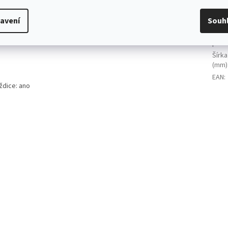
Výšk
avení
Souh
Typ
:
Ochr
povl
Šírka
(mm)
EAN
:
ždice: ano