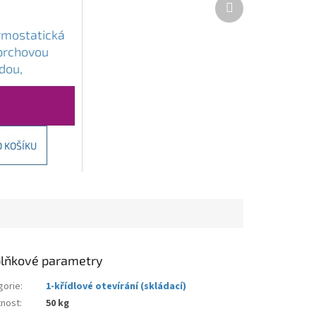
produkt
rmostatická
sprchovou
dou,
REA-P7100
O KOŠÍKU
lňkové parametry
gorie
:
1-křídlové otevírání (skládací)
nost
:
50 kg