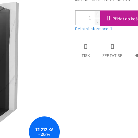
Můžeme doručit do:
27.8.2026
cena:
Přidat do koš
Detailní informace
TISK
ZEPTAT SE
H
12 212 Kč
–26 %