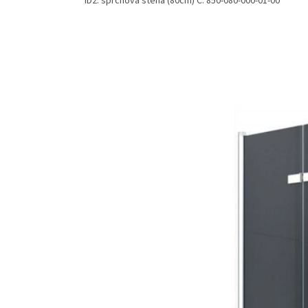
ID2: sprchová stěna (80cm) C: 850-080-000-01-00