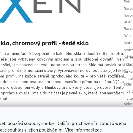
EAN
:
Barv
Barv
profi
Barva
Délk
lo, chromový profil - šedé sklo
Mater
Mont
ého a mimořádně bezpečného kaleného skla o tloušťce 6 milimetrů.
Séri
Dveře jsou vybaveny kovovým madlem a jsou sklopné dovnitř i ven
skla
erzální, lze osazení na levou nebo pravou stranu. Sklo má povlak pro
řkách pro různé montážní otvory. Vyrovnávání nerovností stěny je také
Šířka
ém profilu na každé straně sprchového koutu – pro větší rozšíření
Tlou
 Model lze namontovat na sprchovou vaničku i přímo na dlažbu. Výška
skla
:
í pro odvodnění vody a hliníkový práh, který utěsňuje dveře. Tento
Tvar
ou sprchové dveře Lima a druhá část je pevné sklo, které jsou navzájem
Tvrz
koutu.
sklo
:
Typ
:
web používá soubory cookie. Dalším procházením tohoto webu
Typ 
jete souhlas s jejich používáním.. Více informací
zde
.
Výro
ou stranu