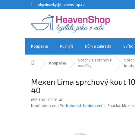
Přejít
objednavky@heavenshop.cz
na
obsah
Koupelna
Kuchyň
Dům a zahrada
Svítid
Sprchy a sprchové
Sprch
Domů
Koupelna
vaničky
kouty
Mexen Lima sprchový kout 10
40
856-100-100-01-40
Průměrné
Neohodnoceno
Podrobnosti hodnocení
Značka:
Mexen
hodnocení
produktu
je
0,0
z