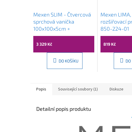
Mexen SLIM - Čtvercová
Mexen LIMA,
sprchová vanička
rozšiřovací pr
100x100x5cm +
850-224-01
chromový sifon, bílá,
40101010
3 329 Kč
819 Kč
DO KOŠÍKU
DO
Popis
Související soubory (1)
Diskuze
Detailní popis produktu