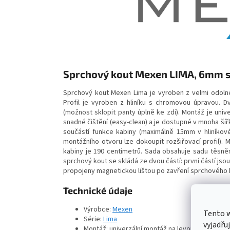
Sprchový kout Mexen LIMA, 6mm sk
Sprchový kout Mexen Lima je vyroben z velmi odoln
Profil je vyroben z hliníku s chromovou úpravou. 
(možnost sklopit panty úplně ke zdi). Montáž je univ
snadné čištění (easy-clean) a je dostupné v mnoha ší
součástí funkce kabiny (maximálně 15mm v hliníkov
montážního otvoru lze dokoupit rozšiřovací profil).
kabiny je 190 centimetrů. Sada obsahuje sadu těsněn
sprchový kout se skládá ze dvou částí: první částí js
propojeny magnetickou lištou po zavření sprchového 
Technické údaje
Výrobce:
Mexen
Tento 
Série:
Lima
vyjadřu
Montáž: univerzální montáž na levou nebo prav