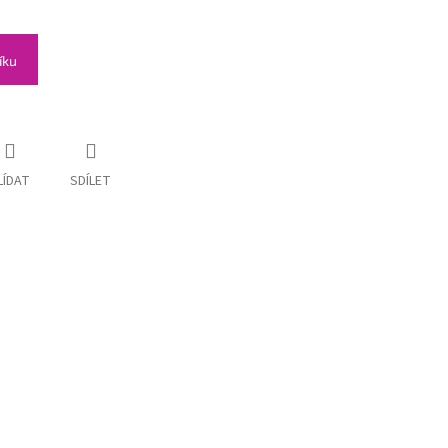
íku
LÍDAT
SDÍLET