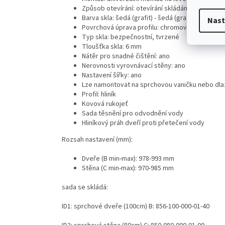
Způsob otevírání: otevírání skládáním
Barva skla: šedá (grafit) - šedá (grafit)
Nast
Povrchová úprava profilu: chromový lesk
Typ skla: bezpečnostní, tvrzené
Tloušťka skla: 6 mm
Nátěr pro snadné čištění: ano
Nerovnosti vyrovnávací stěny: ano
Nastavení šířky: ano
Lze namontovat na sprchovou vaničku nebo dla
Profil: hliník
Kovová rukojeť
Sada těsnění pro odvodnění vody
Hliníkový práh dveří proti přetečení vody
Rozsah nastavení (mm):
Dveře (B min-max): 978-993 mm
Stěna (C min-max): 970-985 mm
sada se skládá:
ID1: sprchové dveře (100cm) B: 856-100-000-01-40