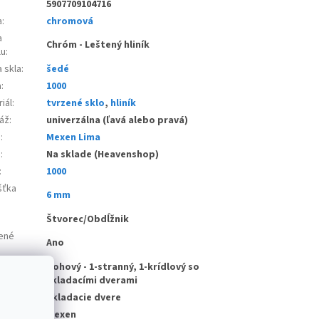
5907709104716
a
:
chromová
a
Chróm - Leštený hliník
lu
:
 skla
:
šedé
a
:
1000
iál
:
tvrzené sklo
,
hliník
áž
:
univerzálna (ľavá alebo pravá)
e
:
Mexen Lima
d
:
Na sklade (Heavenshop)
:
1000
šťka
6 mm
:
Štvorec/Obdĺžnik
ené
Ano
Rohový - 1-stranný, 1-krídlový so
skladacími dverami
vstupu
:
Skladacie dvere
bce
:
Mexen