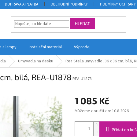
DOPRAVA A PLATBA
OBCHODNÍ PODMÍNKY
PODMÍNKY OCHRANY 
HLEDAT
la a lampy
Instalační materiál
Výprodej
dla
Umyvadla na desku
Rea Stella umyvadlo, 36 x 36 cm, bílá, 
 cm, bílá, REA-U1878
REA-U1878
1 085 Kč
Můžeme doručit do:
10.8.2026
Měrná
cena:
Přidat do koš