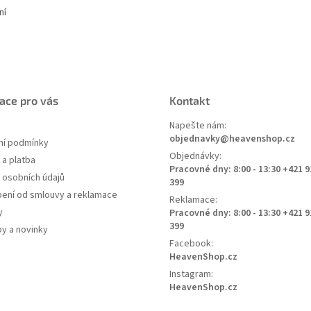
ní
ace pro vás
Kontakt
Napešte nám:
objednavky@heavenshop.cz
í podmínky
Objednávky:
a platba
Pracovné dny: 8:00 - 13:30 +421 9
 osobních údajů
399
ení od smlouvy a reklamace
Reklamace:
y
Pracovné dny: 8:00 - 13:30 +421 9
399
py a novinky
Facebook:
HeavenShop.cz
Instagram:
HeavenShop.cz