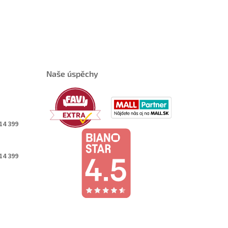
Naše úspěchy
14 399
14 399