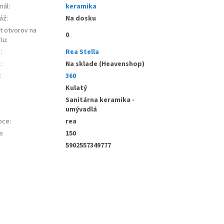
iál
:
keramika
áž
:
Na dosku
t otvorov na
0
iu
:
e
:
Rea Stella
d
:
Na sklade (Heavenshop)
:
360
:
Kulatý
Sanitárna keramika -
umývadlá
bce
:
rea
a
:
150
5902557349777