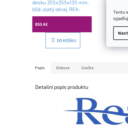
desku 355x355x135 mm,
bílá-zlatý okraj, REA-
Tento 
U7445
vyjadřu
855 Kč
Nast
DO KOŠÍKU
Popis
Diskuze
Značka
Detailní popis produktu