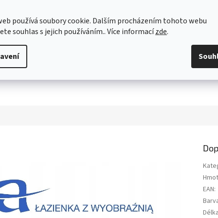
web používá soubory cookie. Dalším procházením tohoto webu
jete souhlas s jejich používáním.. Více informací
zde
.
avení
Souh
Dop
Kate
Hmot
EAN
:
Barv
Délk