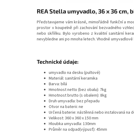
REA Stella umyvadlo, 36 x 36 cm, 
Představujeme vám krásné, mimořádně funkční a moder
prostor v koupelně při zachování bezvadného vzhled
nebo skříňku. Bylo vyrobeno z kvalitní sanitární ker
nevybledne ani po mnoha letech. Vhodné umyvadlové 
Technické údaje:
umyvadlo na desku (pultové)
Materiál: sanitární keramika
Barva: bílá
Hmotnost netto (bez obalu): 7kg
Hmotnost brutto (s obalem): 8kg
Druh umyvadla: bez přepadu
Otvor na baterii: ne
Určená baterie: nástěnná nebo instalovaná na 
Velikost: 360 x 360 x 150 mm
Hloubka umyvadla: 130mm
Průměr na odpad(výpusť): 45mm