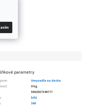
lasím
lňkové parametry
gorie
:
Umyvadla na desku
nost
:
8 kg
5902557349777
a
:
bílá
a
:
360