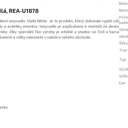
Mater
bílá, REA-U1878
Mont
Poče
ní umyvadlo Stella White. Je to produkt, který dokonale vyplní váš
batér
u a estetiky interiéru. Umyvadlo je uzpůsobeno k montáži na desku
Séri
amiky. Díky speciální fázi výroby je odolné a snadno se čistí a barva
skla
baterie a zátky naleznete v nabídce našeho obchodu.
Šířka
Tvar
Typ
:
Výro
Výšk
Ean
:
desku