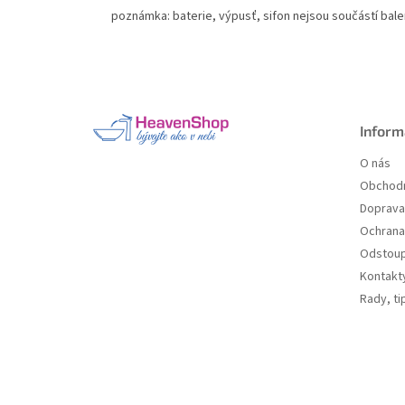
poznámka: baterie, výpusť, sifon nejsou součástí bale
Z
á
p
a
Inform
t
O nás
í
Obchodn
Doprava 
Ochrana
Odstoup
Kontakt
Rady, ti