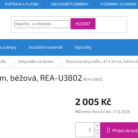
DOPRAVA A PLATBA
OBCHODNÍ PODMÍNKY
PODMÍNKY OCHRANY 
HLEDAT
la a lampy
Instalační materiál
Výprodej
dla
Umyvadla na desku
Rea Livia umyvadlo, 47 x 34 cm, béžov
 cm, béžová, REA-U3802
REA-U3802
2 005 Kč
Můžeme doručit do:
17.8.2026
Měrná
cena:
Přidat do koš