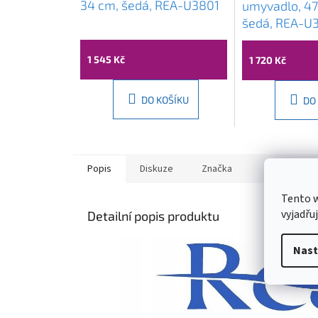
34 cm, šedá, REA-U3801
umyvadlo, 47
šedá, REA-U
1 545 Kč
1 720 Kč
DO KOŠÍKU
DO
Popis
Diskuze
Značka
Tento 
vyjadřu
Detailní popis produktu
Nast