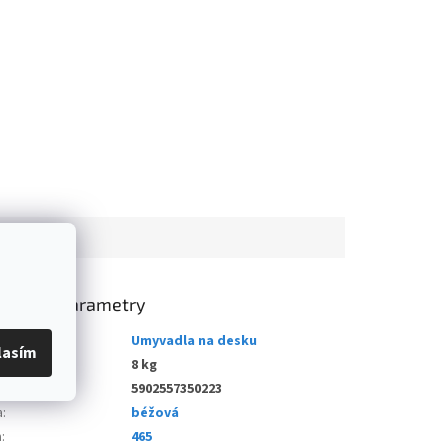
lňkové parametry
gorie
:
Umyvadla na desku
lasím
nost
:
8 kg
5902557350223
a
:
béžová
a
:
465