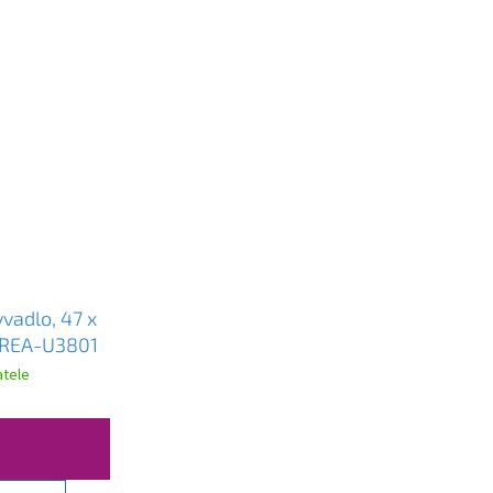
vadlo, 47 x
 REA-U3801
tele