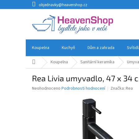
Přejít
objednavky@heavenshop.cz
na
obsah
Koupelna
Kuchyň
Dům a zahrada
Svítid
Domů
Koupelna
Sanitární keramika
Umyva
Rea Livia umyvadlo, 47 x 34
Průměrné
Neohodnoceno
Podrobnosti hodnocení
Značka:
Rea
hodnocení
produktu
je
0,0
z
5
hvězdiček.