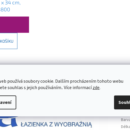
 x 34 cm,
3800
 KOŠÍKU
web používá soubory cookie. Dalším procházením tohoto webu
jete souhlas s jejich používáním.. Více informací
zde
.
Dop
Kate
avení
Souh
Hmot
EAN
:
Barv
Délk