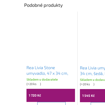
Podobné produkty
Rea Livia Stone
Rea Livia umy
umyvadlo, 47 x 34 cm,
34 cm, šedá,
šedá, REA-U3800
Skladem u dodavatele
Skladem u dodava
(
>20 ks
)
(
>20 ks
)
1 720 Kč
1 545 Kč