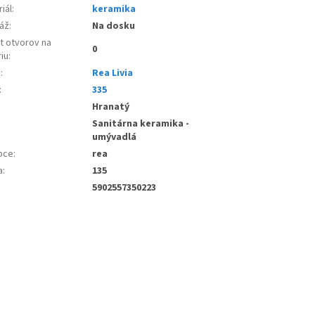
iál
:
keramika
áž
:
Na dosku
t otvorov na
0
iu
:
e
:
Rea Livia
:
335
:
Hranatý
Sanitárna keramika -
umývadlá
bce
:
rea
a
:
135
5902557350223