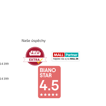
Naše úspěchy
14 399
14 399