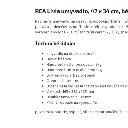
REA Livia umyvadlo, 47 x 34 cm, 
Nádherné umyvadlo na desku napodobující kámen. Dík
položka jedinečný vzor. Tento efekt napodobuje p
vyroben z vysoce kvalitní sanitární keramiky. Díky speci
Technické údaje:
umyvadlo na desku (pultové)
Barva: béžová
Hmotnost netto (bez obalu): 7kg
Hmotnost brutto (s obalem): 8kg
Druh umyvadla: bez přepadu
Otvor na baterii: ne
Určená baterie: nástěnná nebo instalovaná na 
Velikost: 465 x 335 x 135 mm
Hloubka umyvadla: 105mm
Průměr odpadu na výpust: 45mm
poznámka: baterie, výpusť, sifon nejsou součástí bale