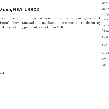
Mater
béžová, REA-U3802
Mont
Poče
y technice, u které byla vyrobena horní vrstva umyvadla, má každá
batér
řírodní kámen. Umyvadlo je uzpůsobeno pro montáž na desku. Byl
Séri
ální fázi výroby je odolné a snadno se čistí.
Šířka
Tvar
Typ
:
Výro
Výšk
Ean
:
desku
ní