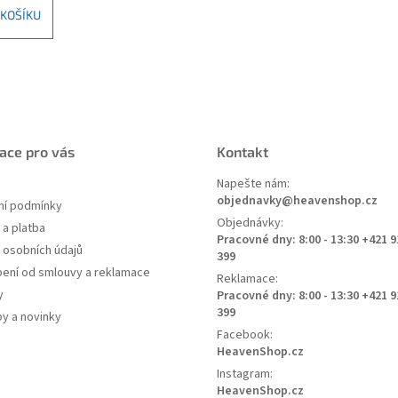
 KOŠÍKU
ace pro vás
Kontakt
Napešte nám:
objednavky@heavenshop.cz
í podmínky
Objednávky:
a platba
Pracovné dny: 8:00 - 13:30 +421 9
 osobních údajů
399
ení od smlouvy a reklamace
Reklamace:
y
Pracovné dny: 8:00 - 13:30 +421 9
399
py a novinky
Facebook:
HeavenShop.cz
Instagram:
HeavenShop.cz