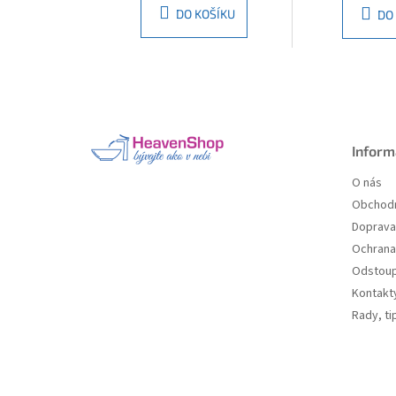
DO KOŠÍKU
DO
Z
á
p
a
Inform
t
O nás
í
Obchodn
Doprava 
Ochrana
Odstoup
Kontakt
Rady, ti