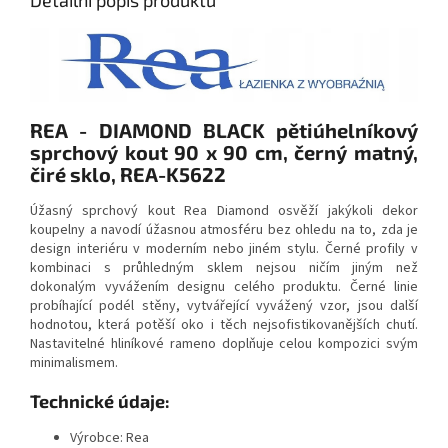
REA - DIAMOND BLACK pětiúhelníkový
sprchový kout 90 x 90 cm, černý matný,
čiré sklo, REA-K5622
Úžasný sprchový kout Rea Diamond osvěží jakýkoli dekor
koupelny a navodí úžasnou atmosféru bez ohledu na to, zda je
design interiéru v moderním nebo jiném stylu. Černé profily v
kombinaci s průhledným sklem nejsou ničím jiným než
dokonalým vyvážením designu celého produktu. Černé linie
probíhající podél stěny, vytvářející vyvážený vzor, jsou další
hodnotou, která potěší oko i těch nejsofistikovanějších chutí.
Nastavitelné hliníkové rameno doplňuje celou kompozici svým
minimalismem.
Technické údaje:
Výrobce: Rea