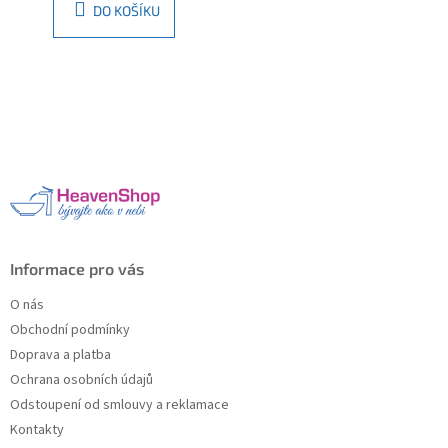
DO KOŠÍKU
Z
á
p
a
t
í
Informace pro vás
O nás
Obchodní podmínky
Doprava a platba
Ochrana osobních údajů
Odstoupení od smlouvy a reklamace
Kontakty