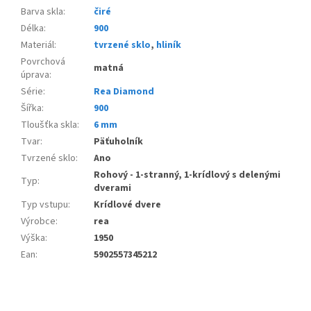
Barva skla
:
čiré
Délka
:
900
Materiál
:
tvrzené sklo
,
hliník
Povrchová
matná
úprava
:
Série
:
Rea Diamond
Šířka
:
900
Tloušťka skla
:
6 mm
Tvar
:
Päťuholník
Tvrzené sklo
:
Ano
Rohový - 1-stranný, 1-krídlový s delenými
Typ
:
dverami
Typ vstupu
:
Krídlové dvere
Výrobce
:
rea
Výška
:
1950
Ean
:
5902557345212