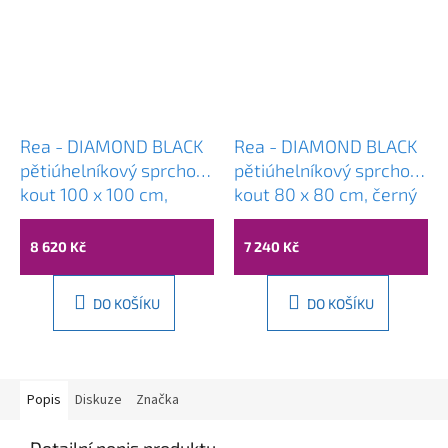
Rea - DIAMOND BLACK
Rea - DIAMOND BLACK
pětiúhelníkový sprchový
pětiúhelníkový sprchový
kout 100 x 100 cm,
kout 80 x 80 cm, černý
černý matný, čiré sklo,
matný, čiré sklo, REA-
REA-K5623
K6900
8 620 Kč
7 240 Kč
DO KOŠÍKU
DO KOŠÍKU
Popis
Diskuze
Značka
Detailní popis produktu