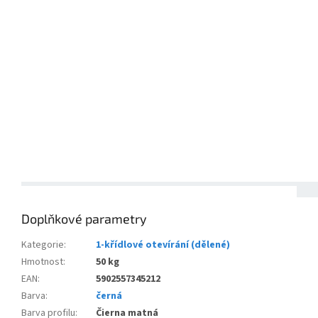
Doplňkové parametry
Kategorie
:
1-křídlové otevírání (dělené)
Hmotnost
:
50 kg
EAN
:
5902557345212
Barva
:
černá
Barva profilu
:
Čierna matná