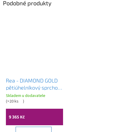
Podobné produkty
Rea - DIAMOND GOLD
pětiúhelníkový sprchový
kout 90 x 90 cm, zlatý,
Skladem u dodavatele
čiré sklo, REA-K4904
(
>20 ks
)
9 365 Kč