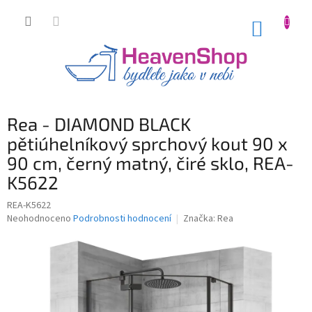
Přejít
na
NÁKUP
obsah
KOŠÍK
Rea - DIAMOND BLACK
pětiúhelníkový sprchový kout 90 x
90 cm, černý matný, čiré sklo, REA-
K5622
REA-K5622
Průměrné
Neohodnoceno
Podrobnosti hodnocení
Značka:
Rea
hodnocení
produktu
je
0,0
z
5
hvězdiček.