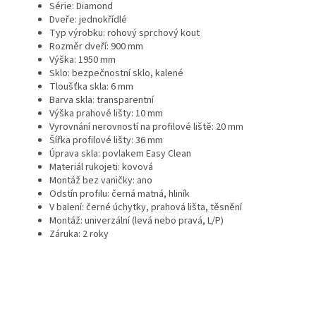
Série: Diamond
Dveře: jednokřídlé
Typ výrobku: rohový sprchový kout
Rozměr dveří: 900 mm
Výška: 1950 mm
Sklo: bezpečnostní sklo, kalené
Tloušťka skla: 6 mm
Barva skla: transparentní
Výška prahové lišty: 10 mm
Vyrovnání nerovností na profilové liště: 20 mm
Šířka profilové lišty: 36 mm
Úprava skla: povlakem Easy Clean
Materiál rukojeti: kovová
Montáž bez vaničky: ano
Odstín profilu: černá matná, hliník
V balení: černé úchytky, prahová lišta, těsnění
Montáž: univerzální (levá nebo pravá, L/P)
Záruka: 2 roky