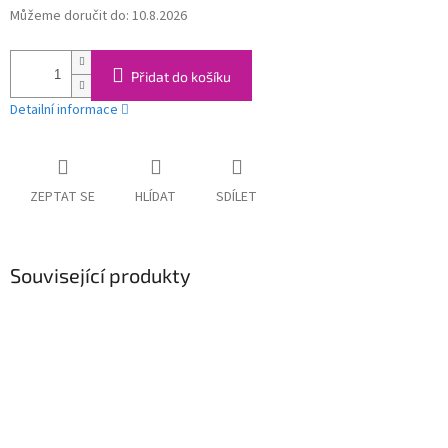
Můžeme doručit do:
10.8.2026
Měrná
cena:
Přidat do košíku
Detailní informace
ZEPTAT SE
HLÍDAT
SDÍLET
Související produkty