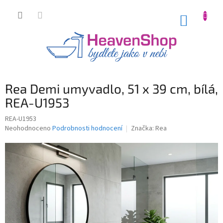
Přejít
na
NÁKUP
obsah
KOŠÍK
Rea Demi umyvadlo, 51 x 39 cm, bílá,
REA-U1953
REA-U1953
Průměrné
Neohodnoceno
Podrobnosti hodnocení
Značka:
Rea
hodnocení
produktu
je
0,0
z
5
hvězdiček.