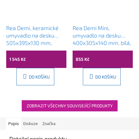
Rea Demi, keramické
Rea Demi Mini,
umyvadlo na desku
umyvadlo na desku
505x395x130 mm,
400x305x140 mm, bílá,
imitace kamene Shiny
REA-U5064
Aiax, REA-U4100
1 545 Kč
855 Kč
DO KOŠÍKU
DO KOŠÍKU
ZOBRAZIT VŠECHNY SOUVISEJÍCÍ PRODUKTY
Popis
Diskuze
Značka
Detailní popis produktu