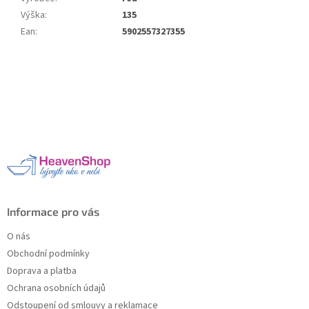
Výška
:
135
Ean
:
5902557327355
Z
á
p
a
t
í
Informace pro vás
O nás
Obchodní podmínky
Doprava a platba
Ochrana osobních údajů
Odstoupení od smlouvy a reklamace