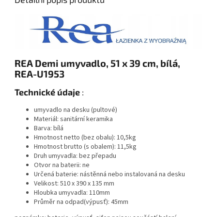
REA Demi umyvadlo, 51 x 39 cm, bílá,
REA-U1953
Technické údaje
:
umyvadlo na desku (pultové)
Materiál: sanitární keramika
Barva: bílá
Hmotnost netto (bez obalu): 10,5kg
Hmotnost brutto (s obalem): 11,5kg
Druh umyvadla: bez přepadu
Otvor na baterii: ne
Určená baterie: nástěnná nebo instalovaná na desku
Velikost: 510 x 390 x 135 mm
Hloubka umyvadla: 110mm
Průměr na odpad(výpusť): 45mm