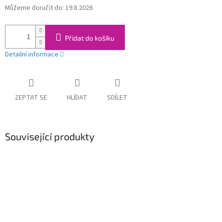
Můžeme doručit do:
19.8.2026
Měrná
cena:
Přidat do košíku
Detailní informace
ZEPTAT SE
HLÍDAT
SDÍLET
Související produkty