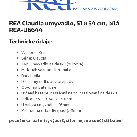
REA Claudia umyvadlo, 51 x 34 cm, bílá,
REA-U6644
Technické údaje:
Výrobce: Rea
Série: Claudia
Typ: umyvadlo na desku (pultové)
Materiál: sanitární keramika
Barva: bílá
Druh umyvadla: bez přepadu
Otvor na baterii: ne
Určená baterie: nástěnná nebo instalovaná na desku
Velikost: 510 x 340 x 130 mm
Hloubka umyvadla: 105mm
Průměr na odpad(výpusť): 45mm
poznámka: baterie, výpusť, sifon nejsou součástí balení