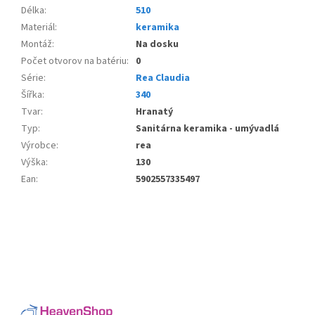
Délka
:
510
Materiál
:
keramika
Montáž
:
Na dosku
Počet otvorov na batériu
:
0
Série
:
Rea Claudia
Šířka
:
340
Tvar
:
Hranatý
Typ
:
Sanitárna keramika - umývadlá
Výrobce
:
rea
Výška
:
130
Ean
:
5902557335497
Z
á
p
a
t