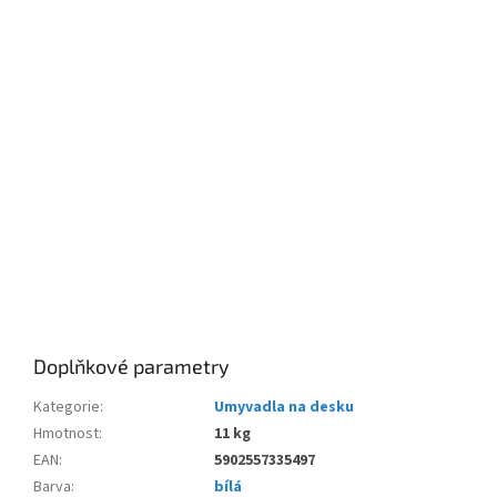
Doplňkové parametry
Kategorie
:
Umyvadla na desku
Hmotnost
:
11 kg
EAN
:
5902557335497
Barva
:
bílá