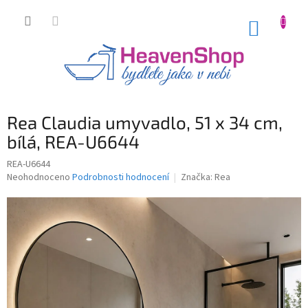
Přejít
na
NÁKUP
obsah
KOŠÍK
Rea Claudia umyvadlo, 51 x 34 cm,
bílá, REA-U6644
REA-U6644
Průměrné
Neohodnoceno
Podrobnosti hodnocení
Značka:
Rea
hodnocení
produktu
je
0,0
z
5
hvězdiček.