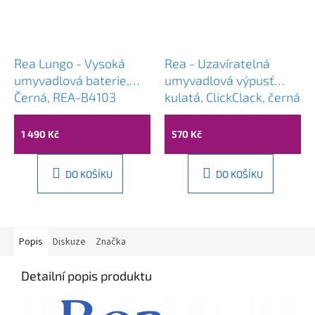
Rea Lungo - Vysoká
Rea - Uzavíratelná
umyvadlová baterie,
umyvadlová výpusť
Černá, REA-B4103
kulatá, ClickClack, černá
matná, REA-A5216
1 490 Kč
570 Kč
DO KOŠÍKU
DO KOŠÍKU
Popis
Diskuze
Značka
Detailní popis produktu