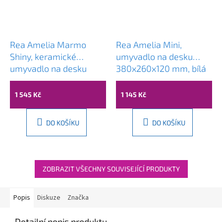
Rea Amelia Marmo
Rea Amelia Mini,
Shiny, keramické
umyvadlo na desku
umyvadlo na desku
380x260x120 mm, bílá
480x345x135 mm,
lesklá, REA-U3322
imitace kamene, REA-
1 545 Kč
1 145 Kč
U8001
DO KOŠÍKU
DO KOŠÍKU
ZOBRAZIT VŠECHNY SOUVISEJÍCÍ PRODUKTY
Popis
Diskuze
Značka
Detailní popis produktu