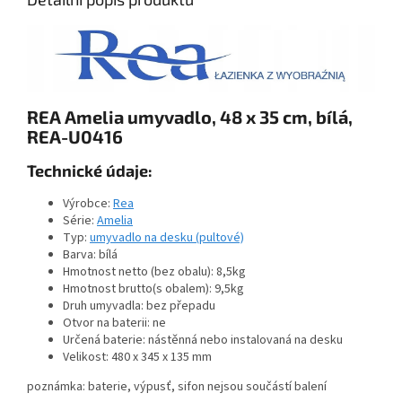
REA Amelia umyvadlo, 48 x 35 cm, bílá,
REA-U0416
Technické údaje:
Výrobce:
Rea
Série:
Amelia
Typ:
umyvadlo na desku (pultové)
Barva: bílá
Hmotnost netto (bez obalu): 8,5kg
Hmotnost brutto(s obalem): 9,5kg
Druh umyvadla: bez přepadu
Otvor na baterii: ne
Určená baterie: nástěnná nebo instalovaná na desku
Velikost: 480 x 345 x 135 mm
poznámka: baterie, výpusť, sifon nejsou součástí balení