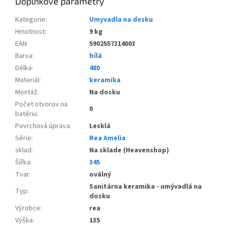
Doplňkové parametry
Kategorie
:
Umyvadla na desku
Hmotnost
:
9 kg
EAN
:
5902557314003
Barva
:
bílá
Délka
:
480
Materiál
:
keramika
Montáž
:
Na dosku
Počet otvorov na
0
batériu
:
Povrchová úprava
:
Lesklá
Série
:
Rea Amelia
sklad
:
Na sklade (Heavenshop)
Šířka
:
345
Tvar
:
oválný
Sanitárna keramika - umývadlá na
Typ
:
dosku
Výrobce
:
rea
Výška
:
135