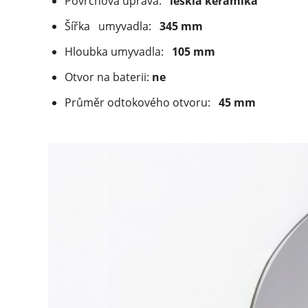
Povrchová úprava:
lesklá keramika
Šířka
umyvadla:
345 mm
Hloubka umyvadla:
105 mm
Otvor na baterii:
ne
Průměr odtokového otvoru:
45 mm