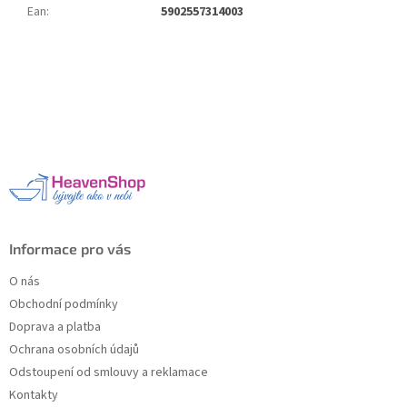
Ean
:
5902557314003
Z
á
p
a
t
í
Informace pro vás
O nás
Obchodní podmínky
Doprava a platba
Ochrana osobních údajů
Odstoupení od smlouvy a reklamace
Kontakty