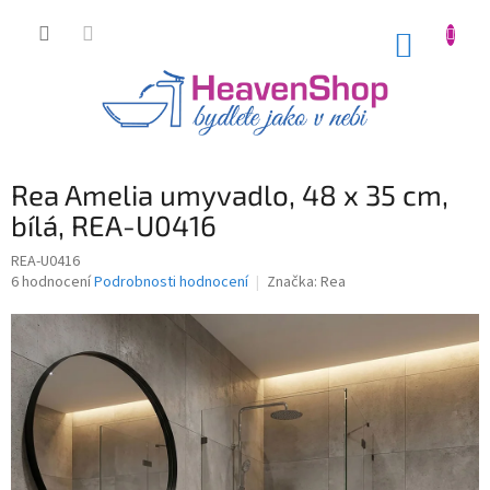
Přejít
na
NÁKUP
obsah
KOŠÍK
Rea Amelia umyvadlo, 48 x 35 cm,
bílá, REA-U0416
REA-U0416
Průměrné
6 hodnocení
Podrobnosti hodnocení
Značka:
Rea
hodnocení
produktu
je
4,7
z
5
hvězdiček.