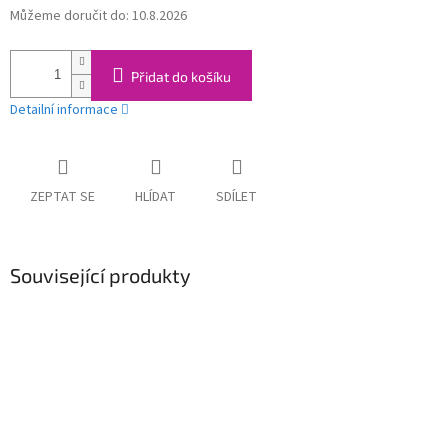
Můžeme doručit do:
10.8.2026
Měrná
cena:
Přidat do košíku
Detailní informace
ZEPTAT SE
HLÍDAT
SDÍLET
Související produkty