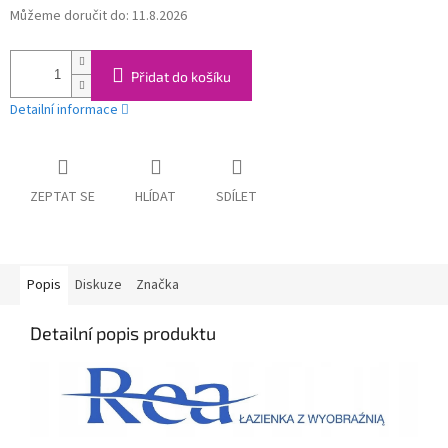
Můžeme doručit do:
11.8.2026
Měrná
cena:
Přidat do košíku
Detailní informace
ZEPTAT SE
HLÍDAT
SDÍLET
Popis
Diskuze
Značka
Detailní popis produktu