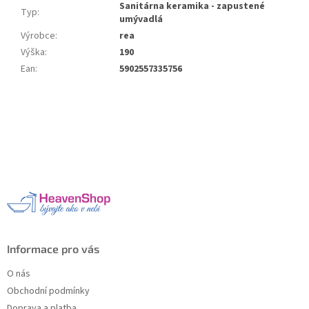
Sanitárna keramika - zapustené
Typ
:
umývadlá
Výrobce
:
rea
Výška
:
190
Ean
:
5902557335756
Z
á
p
a
t
í
Informace pro vás
O nás
Obchodní podmínky
Doprava a platba