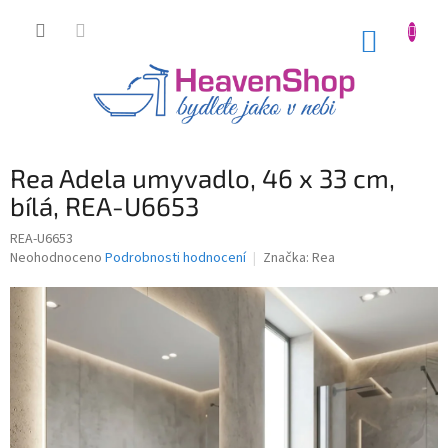
Přejít
na
NÁKUP
obsah
KOŠÍK
Rea Adela umyvadlo, 46 x 33 cm,
bílá, REA-U6653
REA-U6653
Průměrné
Neohodnoceno
Podrobnosti hodnocení
Značka:
Rea
hodnocení
produktu
je
0,0
z
5
hvězdiček.