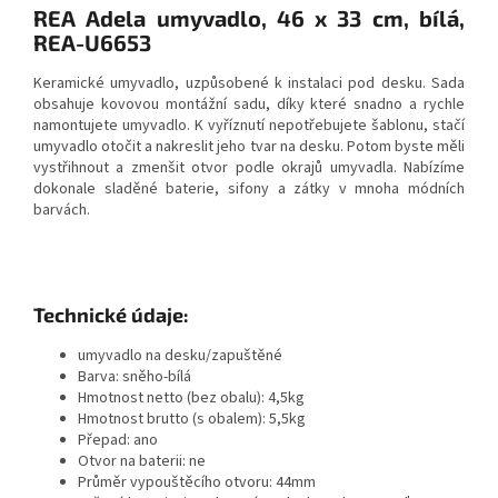
REA Adela umyvadlo, 46 x 33 cm, bílá,
REA-U6653
Keramické umyvadlo, uzpůsobené k instalaci pod desku. Sada
obsahuje kovovou montážní sadu, díky které snadno a rychle
namontujete umyvadlo. K vyříznutí nepotřebujete šablonu, stačí
umyvadlo otočit a nakreslit jeho tvar na desku. Potom byste měli
vystřihnout a zmenšit otvor podle okrajů umyvadla. Nabízíme
dokonale sladěné baterie, sifony a zátky v mnoha módních
barvách.
Technické údaje:
umyvadlo na desku/zapuštěné
Barva: sněho-bílá
Hmotnost netto (bez obalu): 4,5kg
Hmotnost brutto (s obalem): 5,5kg
Přepad: ano
Otvor na baterii: ne
Průměr vypouštěcího otvoru: 44mm