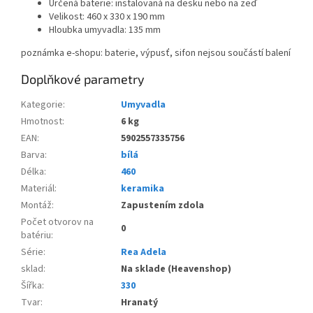
Určená baterie: instalovaná na desku nebo na zeď
Velikost: 460 x 330 x 190 mm
Hloubka umyvadla: 135 mm
poznámka e-shopu: baterie, výpusť, sifon nejsou součástí balení
Doplňkové parametry
Kategorie
:
Umyvadla
Hmotnost
:
6 kg
EAN
:
5902557335756
Barva
:
bílá
Délka
:
460
Materiál
:
keramika
Montáž
:
Zapustením zdola
Počet otvorov na
0
batériu
:
Série
:
Rea Adela
sklad
:
Na sklade (Heavenshop)
Šířka
:
330
Tvar
:
Hranatý