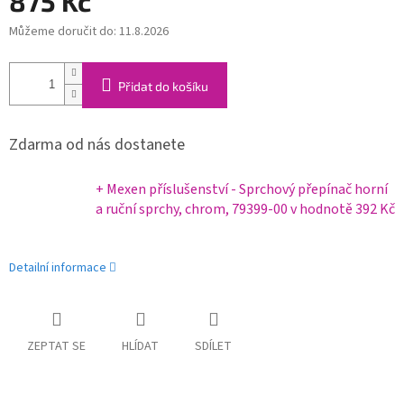
875 Kč
Můžeme doručit do:
11.8.2026
Měrná
cena:
Přidat do košíku
Zdarma od nás dostanete
+ Mexen příslušenství - Sprchový přepínač horní
a ruční sprchy, chrom, 79399-00
v hodnotě 392 Kč
Detailní informace
ZEPTAT SE
HLÍDAT
SDÍLET