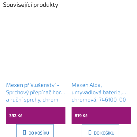
Související produkty
Mexen příslušenství -
Mexen Alda,
Sprchový přepínač horní
umyvadlová baterie,
a ruční sprchy, chrom,
chromová, 746100-00
79399-00
392 Kč
819 Kč
DO KOŠÍKU
DO KOŠÍKU