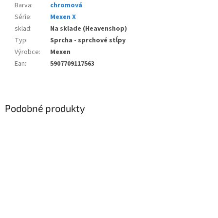
Barva
:
chromová
Série
:
Mexen X
sklad
:
Na sklade (Heavenshop)
Typ
:
Sprcha - sprchové stĺpy
Výrobce
:
Mexen
Ean
:
5907709117563
Podobné produkty