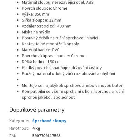
Materiál sloupu: nerezavějící ocel, ABS
Povrch sloupce: Chrome
Výška: 950 mm
Šířka sloupce: 22 mm
Vzdálenost od zdi: 400 mm
Miska na mýdlo
Posuvný držák na ruční sprchovou hlavici
Nastavitelné montážní konzoly
Materiál hadice: PVC
Povrchová úprava hadice: Chrome
Délka hadice: 150 cm
Hladký povrch usnadňuje udržování čistoty
Pružný materiál odolný vůči roztahování a ohýbání
Montuje se na jakýkoli sprchovou nebo vanovou baterii
Kompatibilní se všemi sprchami s horní sprchou a ruční
sprchou jakékoli společnosti
Doplňkové parametry
Kategorie
:
Sprchové sloupy
Hmotnost
:
4 kg
EAN
:
5907709117563