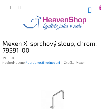
Přejít
na
NÁKUP
obsah
KOŠÍK
Mexen X, sprchový sloup, chrom,
79391-00
79391-00
Průměrné
Neohodnoceno
Podrobnosti hodnocení
Značka:
Mexen
hodnocení
produktu
je
0,0
z
5
hvězdiček.