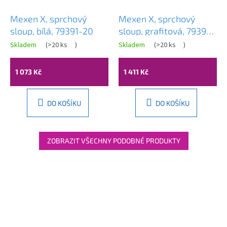
Mexen X, sprchový
Mexen X, sprchový
sloup, bílá, 79391-20
sloup, grafitová, 79391-
66
Skladem
(
>20 ks
)
Skladem
(
>20 ks
)
1 073 Kč
1 411 Kč
DO KOŠÍKU
DO KOŠÍKU
ZOBRAZIT VŠECHNY PODOBNÉ PRODUKTY
Z
á
p
a