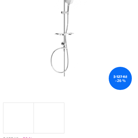
3 127 Kč
–26 %