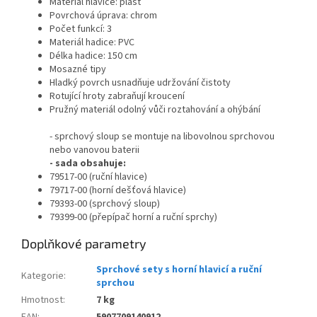
Materiál hlavice: plast
Povrchová úprava: chrom
Počet funkcí: 3
Materiál hadice: PVC
Délka hadice: 150 cm
Mosazné tipy
Hladký povrch usnadňuje udržování čistoty
Rotující hroty zabraňují kroucení
Pružný materiál odolný vůči roztahování a ohýbání
- sprchový sloup se montuje na libovolnou sprchovou
nebo vanovou baterii
- sada obsahuje:
79517-00 (ruční hlavice)
79717-00 (horní dešťová hlavice)
79393-00 (sprchový sloup)
79399-00 (přepípač horní a ruční sprchy)
Doplňkové parametry
Sprchové sety s horní hlavicí a ruční
Kategorie
:
sprchou
Hmotnost
:
7 kg
EAN
:
5907709140912