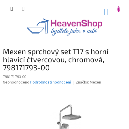
Přejít
na
NÁKUP
obsah
KOŠÍK
Mexen sprchový set T17 s horní
hlavicí čtvercovou, chromová,
798171793-00
798171793-00
Průměrné
Neohodnoceno
Podrobnosti hodnocení
Značka:
Mexen
hodnocení
produktu
je
0,0
z
5
hvězdiček.