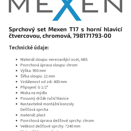
Sprchový set Mexen T17 s horní hlavicí
čtvercovou, chromová, 798171793-00
Technické údaje:
Materiál sloupu: nerezavějící ocel, ABS
Povrchová úprava sloupu: chrom
Výška: 950 mm
Šířka sloupu: 22 mm
Vzdálenost od zdi: 400 mm
Připojení: G 1/2"
Miska na mýdlo
Posuvný držák ruční hlavice
Nastavitelné montážní konzoly
Dešťová sprcha
materiál: plast
Povrchová úprava dešťové sprchy: chrom
Velikost dešťové sprchy: ?240 mm