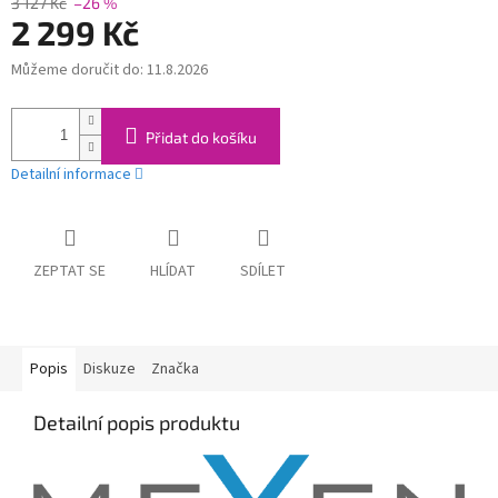
3 127 Kč
–26 %
2 299 Kč
Můžeme doručit do:
11.8.2026
Měrná
cena:
Přidat do košíku
Detailní informace
ZEPTAT SE
HLÍDAT
SDÍLET
Popis
Diskuze
Značka
Detailní popis produktu