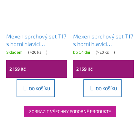
Mexen sprchový set T17
Mexen sprchový set T17
s horní hlavicí
s horní hlavicí
čtvercovou,
čtvercovou, černá,
Skladem
(
>20 ks
)
Do 14 dní
(
>20 ks
)
chromová/bílá,
798171793-70
798171793-02
2 159 Kč
2 159 Kč
DO KOŠÍKU
DO KOŠÍKU
ZOBRAZIT VŠECHNY PODOBNÉ PRODUKTY
Z