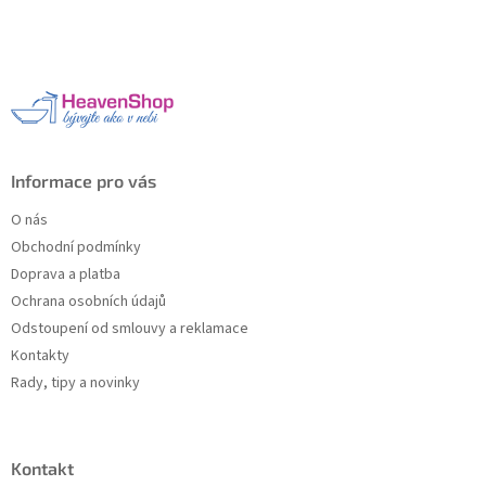
á
p
a
t
í
Informace pro vás
O nás
Obchodní podmínky
Doprava a platba
Ochrana osobních údajů
Odstoupení od smlouvy a reklamace
Kontakty
Rady, tipy a novinky
Kontakt