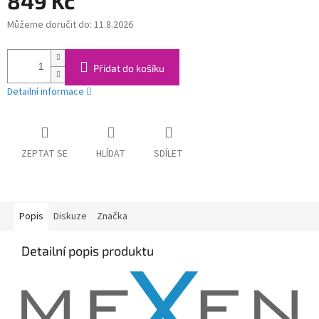
849 Kč
Můžeme doručit do:
11.8.2026
Měrná
cena:
Přidat do košíku
Detailní informace
ZEPTAT SE
HLÍDAT
SDÍLET
Popis
Diskuze
Značka
Detailní popis produktu