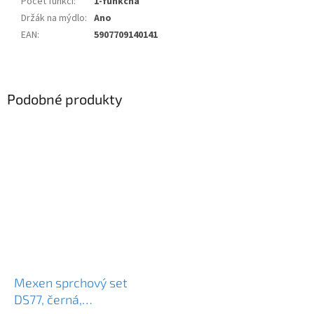
Počet funkcí
:
1-funkčná
Držák na mýdlo
:
Ano
EAN
:
5907709140141
Podobné produkty
Mexen sprchový set
DS77, černá,