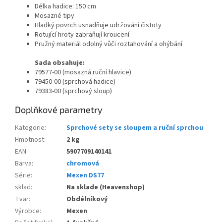
Délka hadice: 150 cm
Mosazné tipy
Hladký povrch usnadňuje udržování čistoty
Rotující hroty zabraňují kroucení
Pružný materiál odolný vůči roztahování a ohýbání
Sada obsahuje:
79577-00 (mosazná ruční hlavice)
79450-00 (sprchová hadice)
79383-00 (sprchový sloup)
Doplňkové parametry
Kategorie
:
Sprchové sety se sloupem a ruční sprchou
Hmotnost
:
2 kg
EAN
:
5907709140141
Barva
:
chromová
Série
:
Mexen DS77
sklad
:
Na sklade (Heavenshop)
Tvar
:
Obdélníkový
Výrobce
:
Mexen