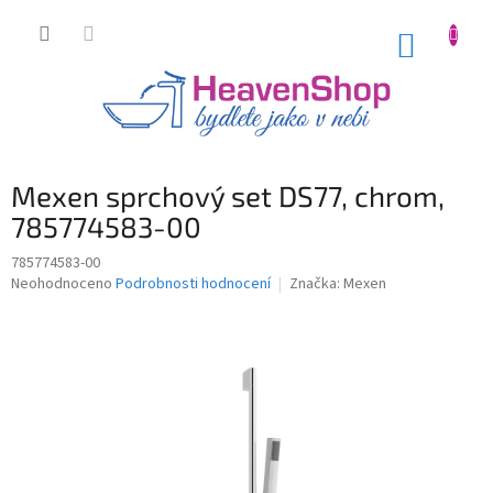
Přejít
na
NÁKUP
obsah
KOŠÍK
Mexen sprchový set DS77, chrom,
785774583-00
785774583-00
Průměrné
Neohodnoceno
Podrobnosti hodnocení
Značka:
Mexen
hodnocení
produktu
je
0,0
z
5
hvězdiček.