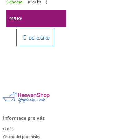
785774583-70
Skladem
(
>20 ks
)
919 Kč
DO KOŠÍKU
Z
á
p
a
t
í
Informace pro vás
O nás
Obchodní podmínky