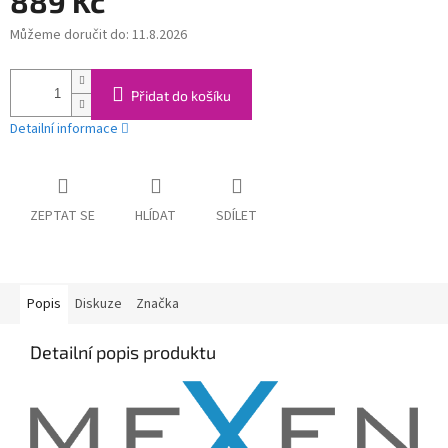
889 Kč
Můžeme doručit do:
11.8.2026
Měrná
cena:
Přidat do košíku
Detailní informace
ZEPTAT SE
HLÍDAT
SDÍLET
Popis
Diskuze
Značka
Detailní popis produktu