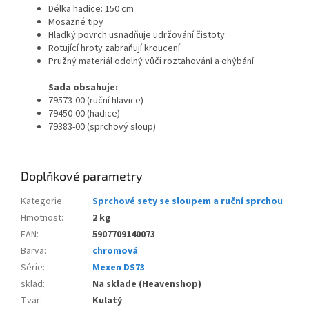
Délka hadice: 150 cm
Mosazné tipy
Hladký povrch usnadňuje udržování čistoty
Rotující hroty zabraňují kroucení
Pružný materiál odolný vůči roztahování a ohýbání
Sada obsahuje:
79573-00 (ruční hlavice)
79450-00 (hadice)
79383-00 (sprchový sloup)
Doplňkové parametry
Kategorie
:
Sprchové sety se sloupem a ruční sprchou
Hmotnost
:
2 kg
EAN
:
5907709140073
Barva
:
chromová
Série
:
Mexen DS73
sklad
:
Na sklade (Heavenshop)
Tvar
:
Kulatý