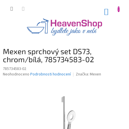
Přejít
na
NÁKUP
obsah
KOŠÍK
Mexen sprchový set DS73,
chrom/bílá, 785734583-02
785734583-02
Průměrné
Neohodnoceno
Podrobnosti hodnocení
Značka:
Mexen
hodnocení
produktu
je
0,0
z
5
hvězdiček.