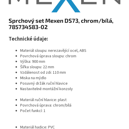
Sprchový set Mexen DS73, chrom/bílá,
785734583-02
Technické údaje:
Materiál sloupu: nerezavějící ocel, ABS
Povrchová úprava sloupu: chrom
Výška: 900 mm
Šířka sloupu: 22 mm
Vzdálenost od zdi: 110 mm
Miska na mýdlo
Posuvný držák ruční hlavice
Nastavitelné montážní konzoly
Materiál ruční hlavice: plast
Povrchová úprava: chrom/bílá
Počet funkcí: 1
Materiál hadice: PVC