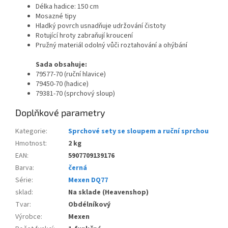
Délka hadice: 150 cm
Mosazné tipy
Hladký povrch usnadňuje udržování čistoty
Rotující hroty zabraňují kroucení
Pružný materiál odolný vůči roztahování a ohýbání
Sada obsahuje:
79577-70 (ruční hlavice)
79450-70 (hadice)
79381-70 (sprchový sloup)
Doplňkové parametry
Kategorie
:
Sprchové sety se sloupem a ruční sprchou
Hmotnost
:
2 kg
EAN
:
5907709139176
Barva
:
černá
Série
:
Mexen DQ77
sklad
:
Na sklade (Heavenshop)
Tvar
:
Obdélníkový
Výrobce
:
Mexen