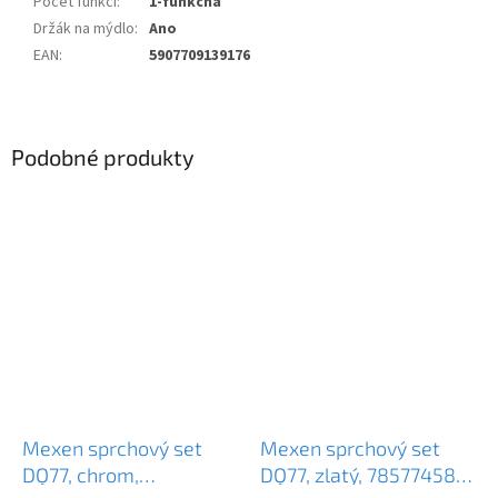
Počet funkcí
:
1-funkčná
Držák na mýdlo
:
Ano
EAN
:
5907709139176
Podobné produkty
Mexen sprchový set
Mexen sprchový set
DQ77, chrom,
DQ77, zlatý, 785774581-