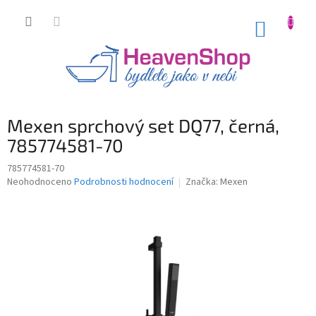
Přejít
na
NÁKUP
obsah
KOŠÍK
Mexen sprchový set DQ77, černá,
785774581-70
785774581-70
Průměrné
Neohodnoceno
Podrobnosti hodnocení
Značka:
Mexen
hodnocení
produktu
je
0,0
z
5
hvězdiček.