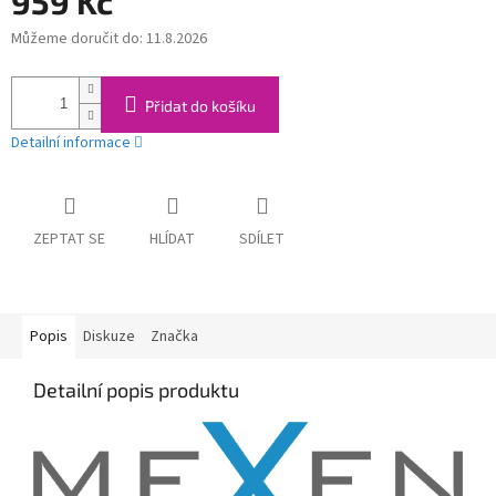
959 Kč
Můžeme doručit do:
11.8.2026
Měrná
cena:
Přidat do košíku
Detailní informace
ZEPTAT SE
HLÍDAT
SDÍLET
Popis
Diskuze
Značka
Detailní popis produktu