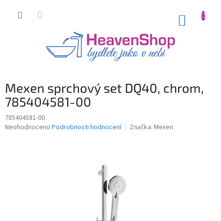
Přejít
na
NÁKUP
obsah
KOŠÍK
Mexen sprchový set DQ40, chrom,
785404581-00
785404581-00
Průměrné
Neohodnoceno
Podrobnosti hodnocení
Značka:
Mexen
hodnocení
produktu
je
0,0
z
5
hvězdiček.