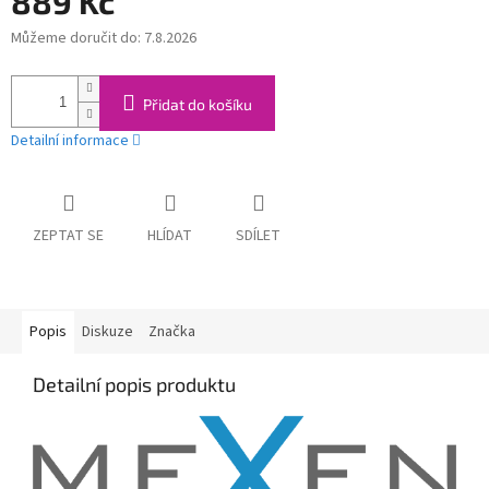
889 Kč
Můžeme doručit do:
7.8.2026
Měrná
cena:
Přidat do košíku
Detailní informace
ZEPTAT SE
HLÍDAT
SDÍLET
Popis
Diskuze
Značka
Detailní popis produktu