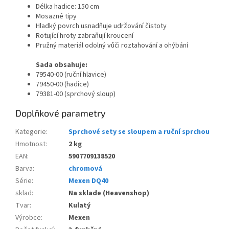
Délka hadice: 150 cm
Mosazné tipy
Hladký povrch usnadňuje udržování čistoty
Rotující hroty zabraňují kroucení
Pružný materiál odolný vůči roztahování a ohýbání
Sada obsahuje:
79540-00 (ruční hlavice)
79450-00 (hadice)
79381-00 (sprchový sloup)
Doplňkové parametry
Kategorie
:
Sprchové sety se sloupem a ruční sprchou
Hmotnost
:
2 kg
EAN
:
5907709138520
Barva
:
chromová
Série
:
Mexen DQ40
sklad
:
Na sklade (Heavenshop)
Tvar
:
Kulatý
Výrobce
:
Mexen