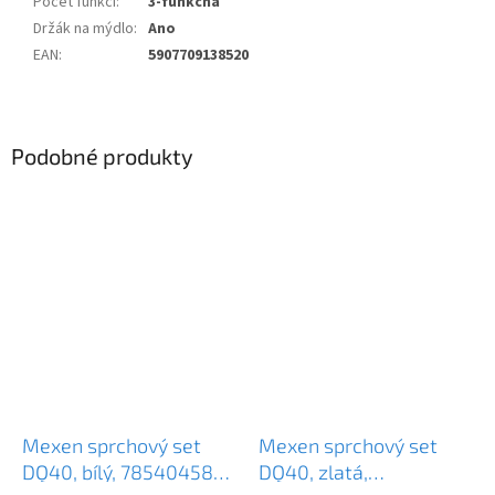
Počet funkcí
:
3-funkčná
Držák na mýdlo
:
Ano
EAN
:
5907709138520
Podobné produkty
Mexen sprchový set
Mexen sprchový set
DQ40, bílý, 785404581-
DQ40, zlatá,