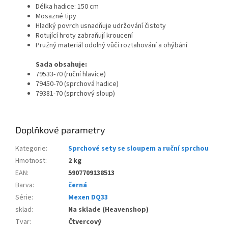
Délka hadice: 150 cm
Mosazné tipy
Hladký povrch usnadňuje udržování čistoty
Rotující hroty zabraňují kroucení
Pružný materiál odolný vůči roztahování a ohýbání
Sada obsahuje:
79533-70 (ruční hlavice)
79450-70 (sprchová hadice)
79381-70 (sprchový sloup)
Doplňkové parametry
Kategorie
:
Sprchové sety se sloupem a ruční sprchou
Hmotnost
:
2 kg
EAN
:
5907709138513
Barva
:
černá
Série
:
Mexen DQ33
sklad
:
Na sklade (Heavenshop)
Tvar
:
Čtvercový