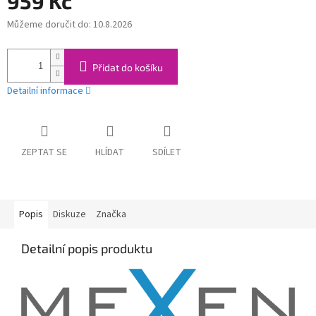
959 Kč
Můžeme doručit do:
10.8.2026
Měrná
cena:
Přidat do košíku
Detailní informace
ZEPTAT SE
HLÍDAT
SDÍLET
Popis
Diskuze
Značka
Detailní popis produktu