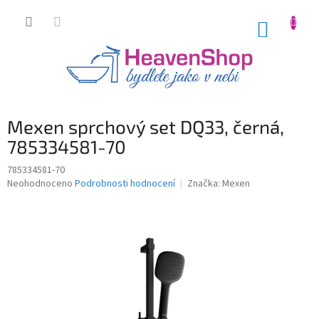
Přejít
na
NÁKUP
obsah
KOŠÍK
Mexen sprchový set DQ33, černá,
785334581-70
785334581-70
Průměrné
Neohodnoceno
Podrobnosti hodnocení
Značka:
Mexen
hodnocení
produktu
je
0,0
z
5
hvězdiček.