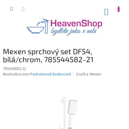
Přejít
na
NÁKUP
obsah
KOŠÍK
Mexen sprchový set DF54,
bílá/chrom, 785544582-21
785544582-21
Průměrné
Neohodnoceno
Podrobnosti hodnocení
Značka:
Mexen
hodnocení
produktu
je
0,0
z
5
hvězdiček.