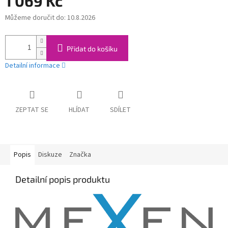
1 069 Kč
Můžeme doručit do:
10.8.2026
Měrná
cena:
Přidat do košíku
Detailní informace
ZEPTAT SE
HLÍDAT
SDÍLET
Popis
Diskuze
Značka
Detailní popis produktu