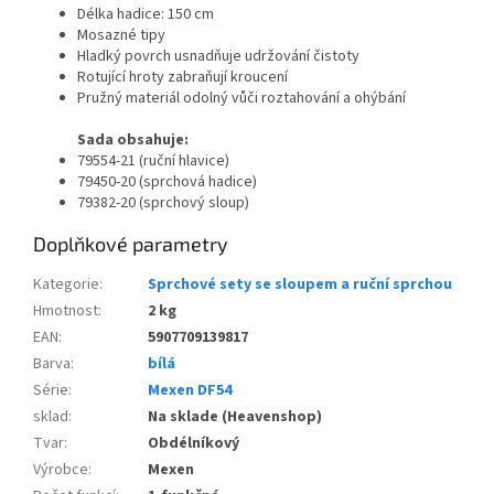
Délka hadice: 150 cm
Mosazné tipy
Hladký povrch usnadňuje udržování čistoty
Rotující hroty zabraňují kroucení
Pružný materiál odolný vůči roztahování a ohýbání
Sada obsahuje:
79554-21 (ruční hlavice)
79450-20 (sprchová hadice)
79382-20 (sprchový sloup)
Doplňkové parametry
Kategorie
:
Sprchové sety se sloupem a ruční sprchou
Hmotnost
:
2 kg
EAN
:
5907709139817
Barva
:
bílá
Série
:
Mexen DF54
sklad
:
Na sklade (Heavenshop)
Tvar
:
Obdélníkový
Výrobce
:
Mexen