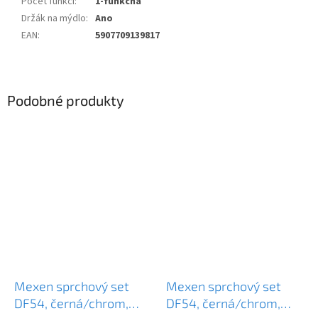
Počet funkcí
:
1-funkčná
Držák na mýdlo
:
Ano
EAN
:
5907709139817
Podobné produkty
Mexen sprchový set
Mexen sprchový set
DF54, černá/chrom,
DF54, černá/chrom,