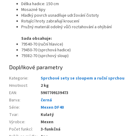
Délka hadice: 150 cm
Mosazné tipy
Hladký povrch usnadňuje udržování čistoty
Rotující hroty zabraňují kroucení
Pružný materiál odolný vůči roztahování a ohýbání
Sada obsahuje:
79540-70 (ruční hlavice)
79450-70 (sprchová hadice)
79382-70 (sprchový sloup)
Doplňkové parametry
Kategorie
:
Sprchové sety se sloupem a ruční sprchou
Hmotnost
:
2 kg
EAN
:
5907709139473
Barva
:
černá
Série
:
Mexen DF40
Tvar
:
Kulatý
Výrobce
:
Mexen
Počet funkcí
:
3-funkčná