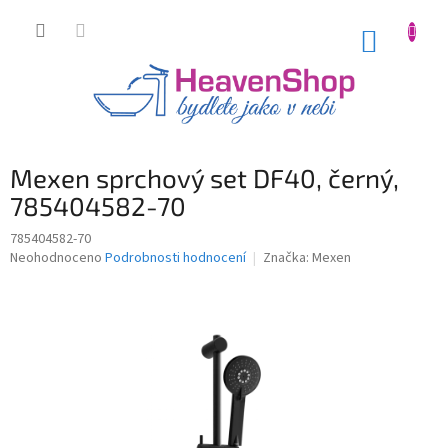
Přejít
na
NÁKUP
obsah
KOŠÍK
Mexen sprchový set DF40, černý,
785404582-70
785404582-70
Průměrné
Neohodnoceno
Podrobnosti hodnocení
Značka:
Mexen
hodnocení
produktu
je
0,0
z
5
hvězdiček.