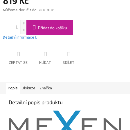
819 Kč
Můžeme doručit do:
28.8.2026
Měrná
cena:
Přidat do košíku
Detailní informace
ZEPTAT SE
HLÍDAT
SDÍLET
Popis
Diskuze
Značka
Detailní popis produktu