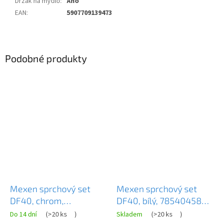
Držák na mýdlo
:
Ano
EAN
:
5907709139473
Podobné produkty
Mexen sprchový set
Mexen sprchový set
DF40, chrom,
DF40, bílý, 785404582-
785404582-00
20
Do 14 dní
(
>20 ks
)
Skladem
(
>20 ks
)