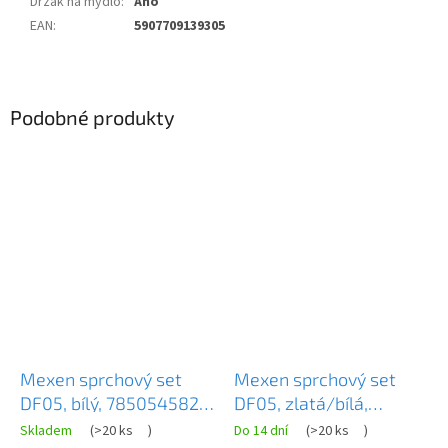
Držák na mýdlo
:
Ano
EAN
:
5907709139305
Podobné produkty
Mexen sprchový set
Mexen sprchový set
DF05, bílý, 785054582-
DF05, zlatá/bílá,
20
785054582-50
Skladem
(
>20 ks
)
Do 14 dní
(
>20 ks
)