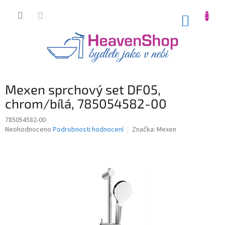
Přejít
na
NÁKUP
obsah
KOŠÍK
Mexen sprchový set DF05,
chrom/bílá, 785054582-00
785054582-00
Průměrné
Neohodnoceno
Podrobnosti hodnocení
Značka:
Mexen
hodnocení
produktu
je
0,0
z
5
hvězdiček.