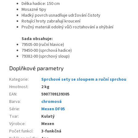
Délka hadice: 150 cm
Mosazné tipy
Hladký povrch usnadňuje udržování čistoty
Rotující hroty zabraňují kroucení
Pružný materiál odolný vůči roztahování a ohýbání
Sada obsahuje:
79505-00 (ruční hlavice)
79450-00 (sprchová hadice)
79382-00 (sprchový sloup)
Doplňkové parametry
Kategorie
:
Sprchové sety se sloupem a ruční sprchou
Hmotnost
:
2 kg
EAN
:
5907709139305
Barva
:
chromová
Série
:
Mexen DF05
Tvar
:
Kulatý
Výrobce
:
Mexen
Počet funkcí
:
3-funkčná