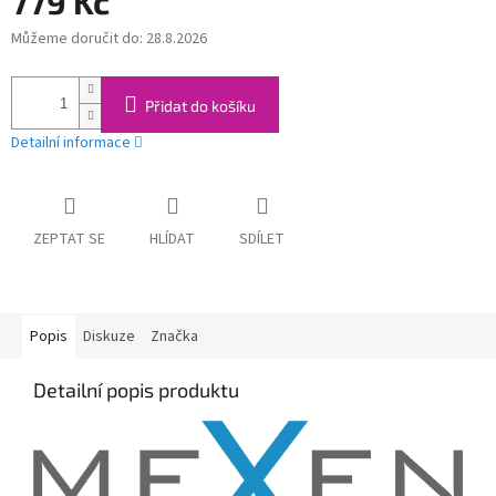
779 Kč
Můžeme doručit do:
28.8.2026
Měrná
cena:
Přidat do košíku
Detailní informace
ZEPTAT SE
HLÍDAT
SDÍLET
Popis
Diskuze
Značka
Detailní popis produktu