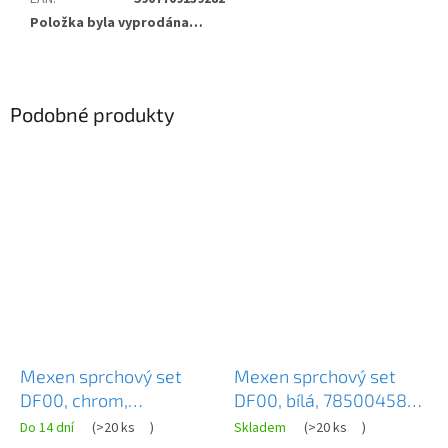
Položka byla vyprodána…
Podobné produkty
Mexen sprchový set
Mexen sprchový set
DF00, chrom,
DF00, bílá, 785004582-
785004582-00
20
Do 14 dní
(
>20 ks
)
Skladem
(
>20 ks
)