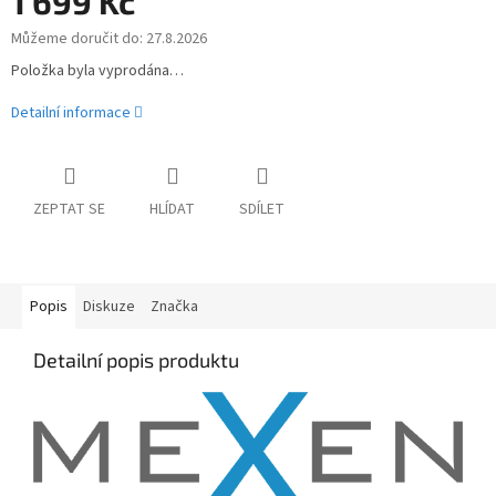
1 699 Kč
Můžeme doručit do:
27.8.2026
Měrná
cena:
Položka byla vyprodána…
Detailní informace
ZEPTAT SE
HLÍDAT
SDÍLET
Popis
Diskuze
Značka
Detailní popis produktu