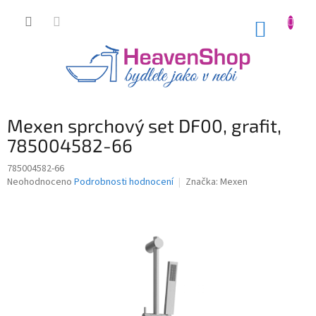
Přejít
na
NÁKUP
obsah
KOŠÍK
Mexen sprchový set DF00, grafit,
785004582-66
785004582-66
Průměrné
Neohodnoceno
Podrobnosti hodnocení
Značka:
Mexen
hodnocení
produktu
je
0,0
z
5
hvězdiček.