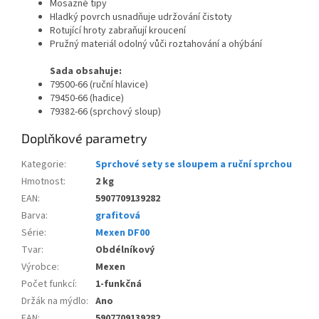
Mosazné tipy
Hladký povrch usnadňuje udržování čistoty
Rotující hroty zabraňují kroucení
Pružný materiál odolný vůči roztahování a ohýbání
Sada obsahuje:
79500-66 (ruční hlavice)
79450-66 (hadice)
79382-66 (sprchový sloup)
Doplňkové parametry
Kategorie
:
Sprchové sety se sloupem a ruční sprchou
Hmotnost
:
2 kg
EAN
:
5907709139282
Barva
:
grafitová
Série
:
Mexen DF00
Tvar
:
Obdélníkový
Výrobce
:
Mexen
Počet funkcí
:
1-funkčná
Držák na mýdlo
:
Ano
EAN
:
5907709139282