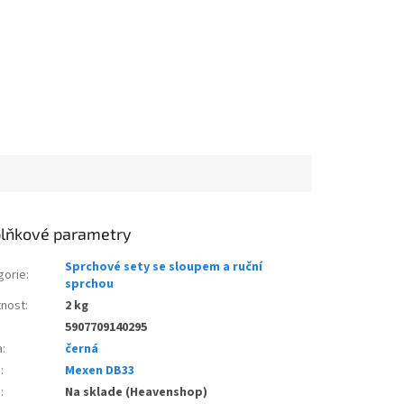
lňkové parametry
Sprchové sety se sloupem a ruční
gorie
:
sprchou
nost
:
2 kg
5907709140295
a
:
černá
e
:
Mexen DB33
d
:
Na sklade (Heavenshop)