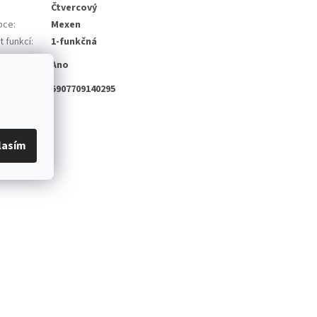
:
Čtvercový
bce
:
Mexen
t funkcí
:
1-funkčná
k na
Ano
o
:
5907709140295
lasím