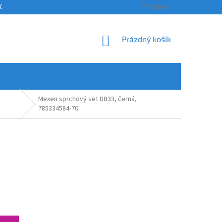
OSOBNÍCH ÚDAJŮ
KONTAKTY
ODSTOUPENÍ OD SMLOUVY A REKLAM
Přihlášení
NÁKUPNÍ
Prázdný košík
KOŠÍK
Mexen sprchový set DB33, černá,
785334584-70