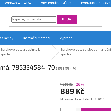
DOPRAVA A PLATBA
OBCHODNÍ PODMÍNKY
PODMÍNKY OCHRANY 
HLEDAT
la a lampy
Instalační materiál
Výprodej
Sprchové sety a doplňky k
Sprchové sety se sloupem a ruční
sprchám
sprchou
erná, 785334584-70
785334584-70
1 210 Kč
–26 %
889 Kč
Můžeme doručit do:
11.8.2026
Měrná
cena: