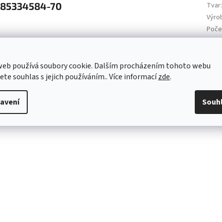
 785334584-70
Tvar
Výro
Poče
Držá
mýdl
EAN
:
web používá soubory cookie. Dalším procházením tohoto webu
jete souhlas s jejich používáním.. Více informací
zde
.
avení
Souh