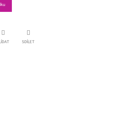
íku
LÍDAT
SDÍLET