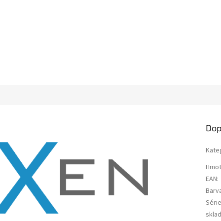
Dop
Kate
Hmot
EAN
:
Barv
Séri
skla