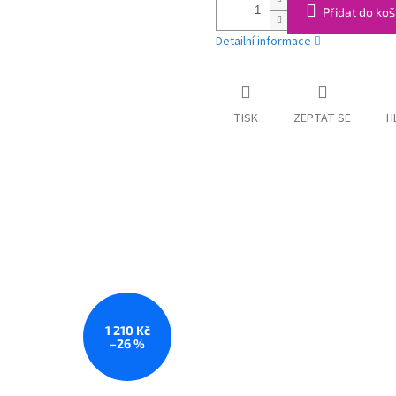
Přidat do koš
Detailní informace
TISK
ZEPTAT SE
H
1 210 Kč
–26 %