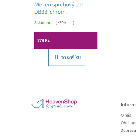
Mexen sprchový set
DB33, chrom,
785334584-00
Skladem
(
>20 ks
)
779 Kč
DO KOŠÍKU
Z
á
p
a
Inform
t
O nás
í
Obchodn
Doprava 