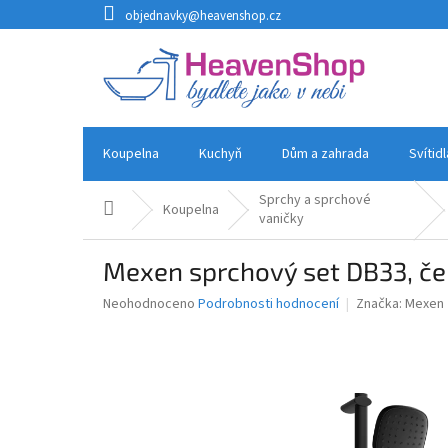
Přejít
objednavky@heavenshop.cz
na
obsah
Koupelna
Kuchyň
Dům a zahrada
Svítid
Sprchy a sprchové
Domů
Koupelna
vaničky
Mexen sprchový set DB33, č
Průměrné
Neohodnoceno
Podrobnosti hodnocení
Značka:
Mexen
hodnocení
produktu
je
0,0
z
5
hvězdiček.