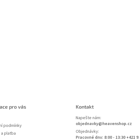
ace pro vás
Kontakt
Napešte nám:
objednavky@heavenshop.cz
í podmínky
Objednávky:
a platba
Pracovné dny: 8:00 - 13:30 +421 9