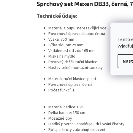
Sprchový set Mexen DB33, černá,
Technické údaje:
Materiál sloupu: nerezavějící ocel, ABS
Povrchová úprava sloupu: černá
Tento 
Výška: 750 mm
Šířka sloupu: 29 mm
vyjadřu
Vzdálenost od zdi: 165 mm
Miska na mýdlo
Nast
Posuvný držák ruční hlavice
Nastavitelné montážní konzoly
Materiál ruční hlavice: plast
Povrchová úprava: černá
Počet funkcí: 1
Materiál hadice: PVC
Délka hadice: 150 cm
Mosazné tipy
Hladký povrch usnadňuje udržování čistoty
Rotující hroty zabraňují kroucení