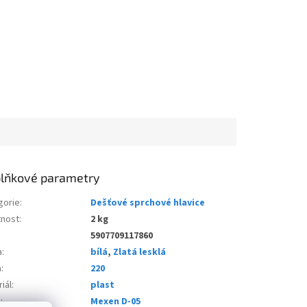
lňkové parametry
gorie
:
Dešťové sprchové hlavice
nost
:
2 kg
5907709117860
a
:
bílá
,
Zlatá lesklá
a
:
220
iál
:
plast
e
:
Mexen D-05