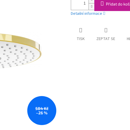
Přidat do koš
Detailní informace
TISK
ZEPTAT SE
H
584 Kč
–26 %