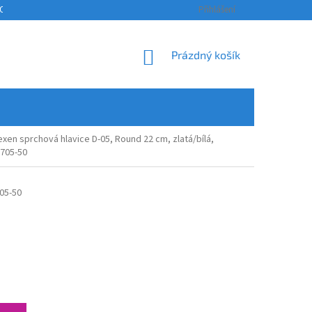
OSOBNÍCH ÚDAJŮ
KONTAKTY
ODSTOUPENÍ OD SMLOUVY A REKLAM
Přihlášení
NÁKUPNÍ
Prázdný košík
KOŠÍK
xen sprchová hlavice D-05, Round 22 cm, zlatá/bílá,
705-50
05-50