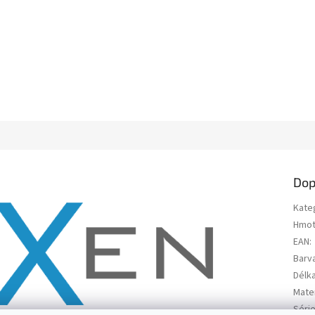
Dop
Kate
Hmot
EAN
:
Barv
Délk
Mater
Séri