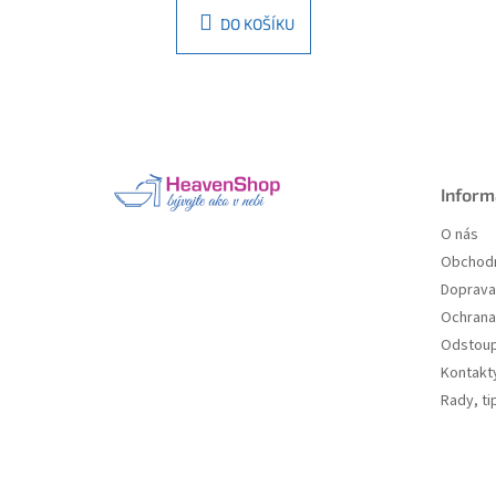
DO KOŠÍKU
Z
á
p
a
Inform
t
O nás
í
Obchodn
Doprava 
Ochrana
Odstoup
Kontakt
Rady, ti