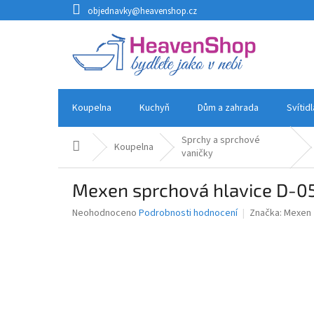
Přejít
objednavky@heavenshop.cz
na
obsah
Koupelna
Kuchyň
Dům a zahrada
Svítid
Sprchy a sprchové
Domů
Koupelna
vaničky
Mexen sprchová hlavice D-05
Průměrné
Neohodnoceno
Podrobnosti hodnocení
Značka:
Mexen
hodnocení
produktu
je
0,0
z
5
hvězdiček.