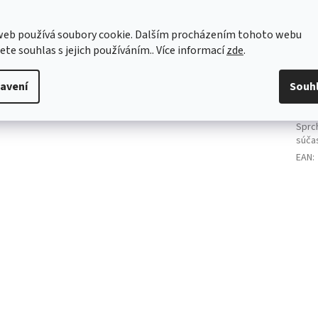
skla
22 cm,
Šířka
web používá soubory cookie. Dalším procházením tohoto webu
Tvar
jete souhlas s jejich používáním.. Více informací
zde
.
Typ
:
avení
Souh
Výro
Poče
Sprc
súča
EAN
: