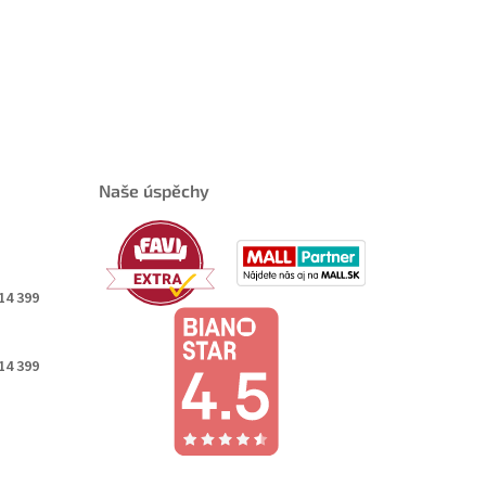
Naše úspěchy
14 399
14 399