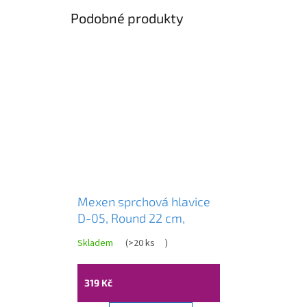
Podobné produkty
Mexen sprchová hlavice
D-05, Round 22 cm,
černá, 79705-70
Skladem
(
>20 ks
)
319 Kč