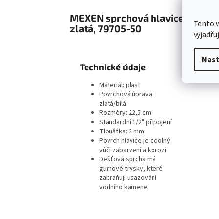
MEXEN sprchová hlavice Round 
Tento 
zlatá, 79705-50
vyjadřu
Nast
Technické údaje
Materiál: plast
Povrchová úprava:
zlatá/bílá
Rozměry: 22,5 cm
Standardní 1/2" připojení
Tloušťka: 2 mm
Povrch hlavice je odolný
vůči zabarvení a korozi
Dešťová sprcha má
gumové trysky, které
zabraňují usazování
vodního kamene