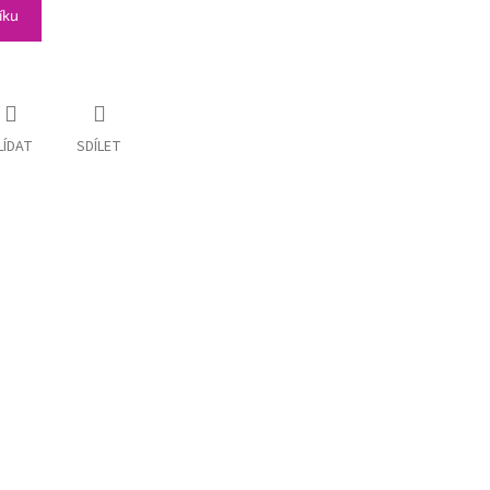
íku
LÍDAT
SDÍLET