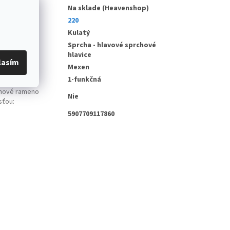
d
:
Na sklade (Heavenshop)
:
220
:
Kulatý
Sprcha - hlavové sprchové
hlavice
lasím
bce
:
Mexen
t funkcí
:
1-funkčná
hové rameno
Nie
sťou
:
5907709117860